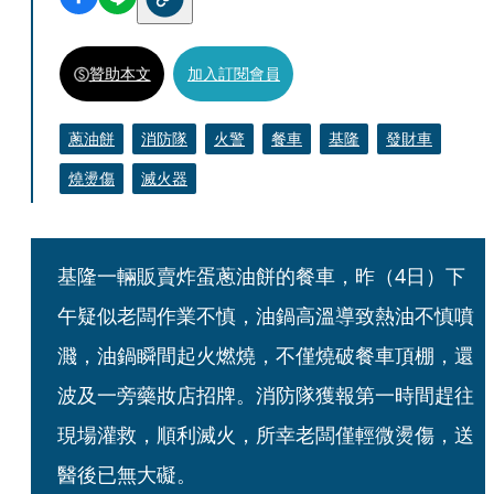
贊助本文
加入訂閱會員
蔥油餅
消防隊
火警
餐車
基隆
發財車
燒燙傷
滅火器
基隆一輛販賣炸蛋蔥油餅的餐車，昨（4日）下
午疑似老闆作業不慎，油鍋高溫導致熱油不慎噴
濺，油鍋瞬間起火燃燒，不僅燒破餐車頂棚，還
波及一旁藥妝店招牌。消防隊獲報第一時間趕往
現場灌救，順利滅火，所幸老闆僅輕微燙傷，送
醫後已無大礙。