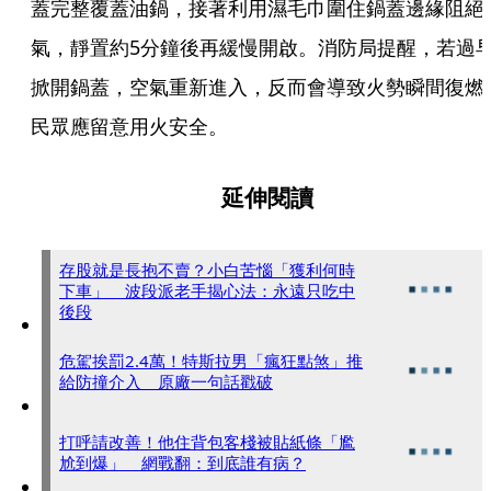
蓋完整覆蓋油鍋，接著利用濕毛巾圍住鍋蓋邊緣阻絕
氣，靜置約5分鐘後再緩慢開啟。消防局提醒，若過
掀開鍋蓋，空氣重新進入，反而會導致火勢瞬間復燃
民眾應留意用火安全。
延伸閱讀
存股就是長抱不賣？小白苦惱「獲利何時
下車」 波段派老手揭心法：永遠只吃中
後段
危駕挨罰2.4萬！特斯拉男「瘋狂點煞」推
給防撞介入 原廠一句話戳破
打呼請改善！他住背包客棧被貼紙條「尷
尬到爆」 網戰翻：到底誰有病？