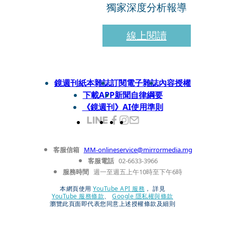
獨家深度分析報導
線上閱讀
鏡週刊紙本雜誌
訂閱電子雜誌
內容授權
下載APP
新聞自律綱要
《鏡週刊》AI使用準則
客服信箱
MM-onlineservice@mirrormedia.mg
客服電話
02-6633-3966
服務時間
週一至週五上午10時至下午6時
本網頁使用
YouTube API 服務
， 詳見
YouTube 服務條款
、
Google 隱私權與條款
瀏覽此頁面即代表您同意上述授權條款及細則