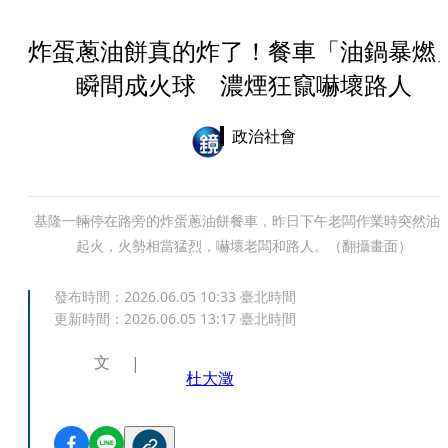
炸蛋蔥油餅真的炸了！餐車「油鍋暴燃
瞬間成火球 濃煙狂竄嚇壞路人
政治社會
基隆一輛停在路旁的炸蛋蔥油餅餐車，昨日下午老闆作業時突然油
起火，火勢相當猛烈，嚇壞老闆和路人。（翻攝畫面）
發布時間：
2026.06.05 10:33
臺北時間
更新時間：
2026.06.05 13:17
臺北時間
文
杜大澂