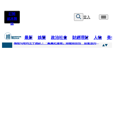
訂閱
登入
紙本雜
誌
最新
娛樂
政治社會
財經理財
人物
美
快訊
梅根勾哈利王子跑趴！「戴黛妃遺物」頭碰頭自拍 甜蜜放閃搶鏡
快訊
老翁菜園突失聯！媳婦急報案 警今擴大搜索「不排除墜溪」
快訊
姜厚任小24歲女友遭起底！爆二度改姓恐違法 專家揪「3歲認老公」盲點嘆：超出玄學