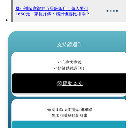
國小謝師宴辦在五星級飯店！每人要付
1650元 家長炸鍋：感恩也要比排場？
支持鏡週刊
小心意大意義
小額贊助鏡週刊！
贊助本文
每期 $
35
元動態話題報導
無限閱讀解鎖新鮮事