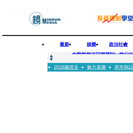
最新
娛樂
政治社會
快訊
父親節宣布再婚喜訊 及川光
2026瘋世足
快訊
魅力基隆
房市熱
改姓斷開阿湯哥！20歲舒莉
快訊
「愛露奶」私訊流出！小24