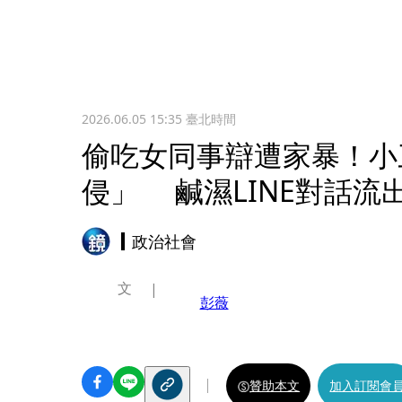
2026.06.05 15:35
臺北時間
偷吃女同事辯遭家暴！小
侵」 鹹濕LINE對話流
政治社會
文
彭薇
贊助本文
加入訂閱會