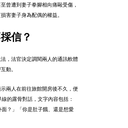
甚至曾遭到妻子拳腳相向痛毆受傷，
質損害妻子身為配偶的權益。
不採信？
說法，法官決定調閱兩人的通訊軟體
密互動。
顯示兩人在前往旅館開房後不久，便
友界線的露骨對話，文字內容包括：
外面？」「你是肚子餓、還是想愛