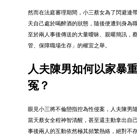
然而在法庭審理期間，小三蔡女為了閃避連
天自己處於喝醉酒的狀態，隨後便遭到身為
至於兩人事後傳送的大量曖昧、親暱簡訊，
管、保障職場生存」的權宜之舉。
人夫陳男如何以家暴
冤？
眼見小三將不倫戀指控為性侵案，人夫陳男
當天蔡女全程神智清醒，甚至還主動拿出自
事後兩人的互動依然極其頻繁熱絡，絕對不