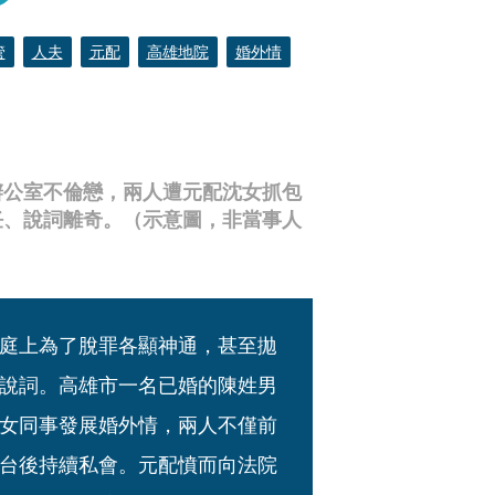
管
人夫
元配
高雄地院
婚外情
辦公室不倫戀，兩人遭元配沈女抓包
任、說詞離奇。（示意圖，非當事人
庭上為了脫罪各顯神通，甚至拋
說詞。高雄市一名已婚的陳姓男
女同事發展婚外情，兩人不僅前
台後持續私會。元配憤而向法院