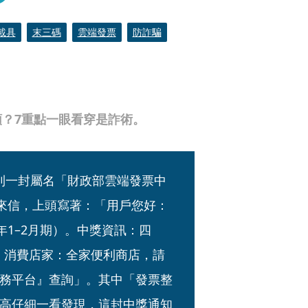
載具
末三碼
雲端發票
防詐騙
？7重點一眼看穿是詐術。
收到一封屬名「財政部雲端發票中
net）的來信，上頭寫著：「用戶您好：
年1–2月期）。中獎資訊：四
/14。消費店家：全家便利商店，請
務平台』查詢」。其中「發票整
高仔細一看發現，這封中獎通知