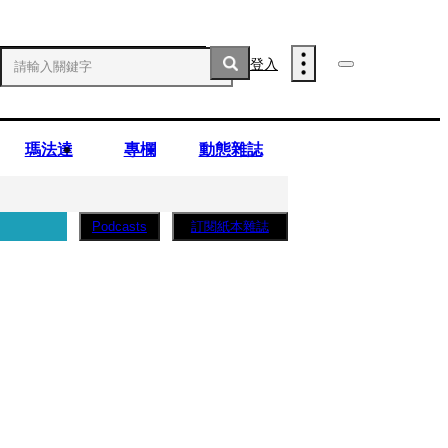
登入
瑪法達
專欄
動態雜誌
訂閱紙本雜誌
Podcasts