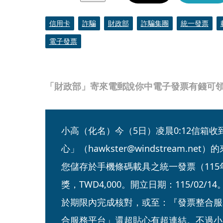
信用卡
詐騙
財政部
詐騙集團
統一發票
電子發票
「財政部」寄來電郵說你中電子發票有錢可領
小高（化名）今（5日）凌晨0:12信箱
心」（hawkster@windstream.
您儲存於手機條碼載具之統一發票（115
獎，TWD4,000。開立日期：115/02
於期限內完成核對，或至：『發票整合服
合服務平台」還超貼心有超連結。不過小