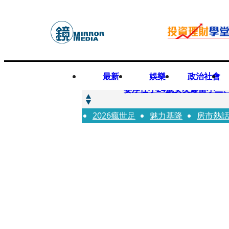
最新
娛樂
政治社會
快訊
姜厚任小24歲女友爆當小三
2026瘋世足
快訊
魅力基隆
房市熱
與AOP仲裁案二階段判斷出
快訊
女公關欠50萬 3惡煞闖包