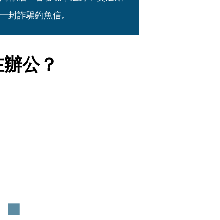
一封詐騙釣魚信。
在辦公？