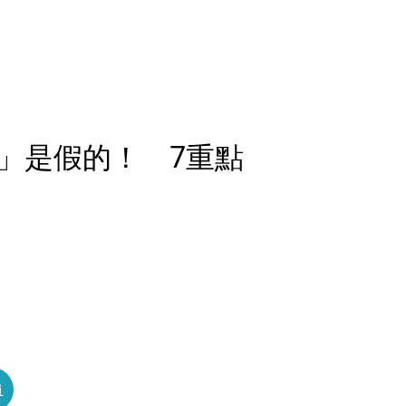
」是假的！ 7重點
員