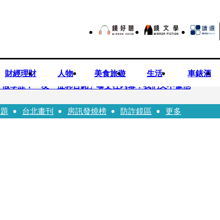
財經理財
人物
美食旅遊
生活
車錶酒
、假學歷！ 友「扯郭台銘」曝交往內幕：我們又不像他
話題
台北畫刊
房訊發燒榜
防詐鏡區
更多
爐 藥華藥：財務、業務無重大影響
廂性侵逼吞精！嗆讓全台看影片