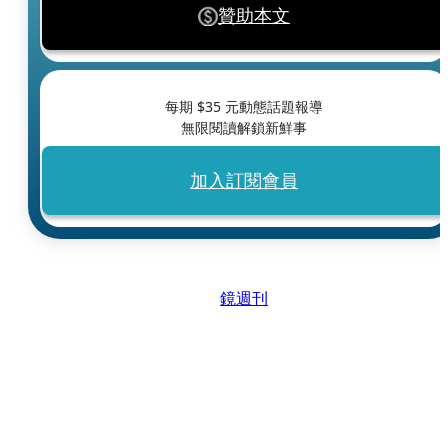
贊助本文
每期 $
35
元動態話題報導
無限閱讀解鎖新鮮事
加入訂閱會員
鏡週刊