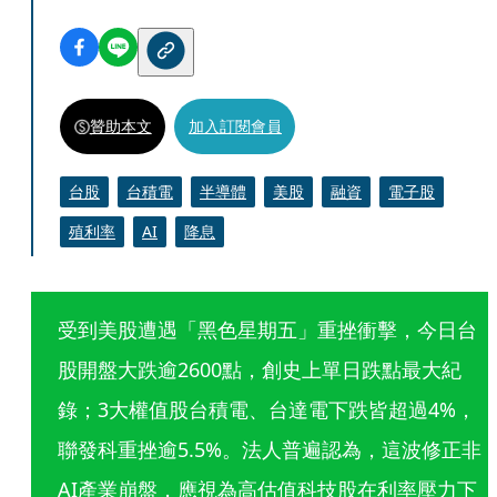
贊助本文
加入訂閱會員
台股
台積電
半導體
美股
融資
電子股
殖利率
AI
降息
受到美股遭遇「黑色星期五」重挫衝擊，今日台
股開盤大跌逾2600點，創史上單日跌點最大紀
錄；3大權值股台積電、台達電下跌皆超過4%，
聯發科重挫逾5.5%。法人普遍認為，這波修正非
AI產業崩盤，應視為高估值科技股在利率壓力下