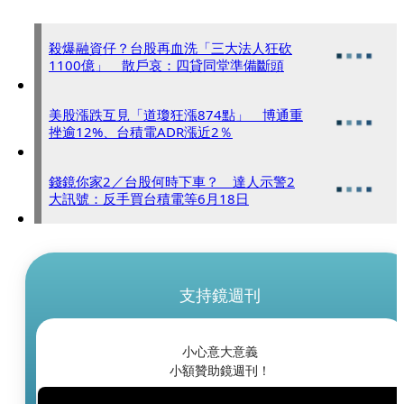
殺爆融資仔？台股再血洗「三大法人狂砍
1100億」 散戶哀：四貸同堂準備斷頭
美股漲跌互見「道瓊狂漲874點」 博通重
挫逾12%、台積電ADR漲近2％
錢鏡你家2／台股何時下車？ 達人示警2
大訊號：反手買台積電等6月18日
支持鏡週刊
小心意大意義
小額贊助鏡週刊！