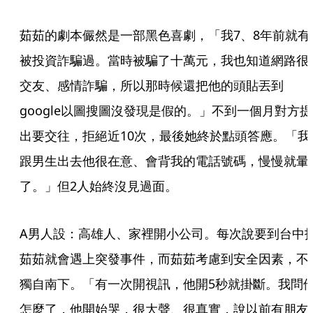
茹茹的劇本儼然是一部黑色喜劇，「我7、8年前就有
被投資詐騙過。當時被騙了十萬元，我也知道網路很
交友、感情詐騙，所以那時候還把他的頭貼丟到
google以圖搜圖沒發現是假的。」不到一個月對方提
出要交往，拒絕近10次，最後她終於點頭答應。「我
跟男生出去他很在意、會背我的電話號碼，慢慢就暈
了。」但2人始終沒見過面。
A男人設：高雄人、家裡開小公司。每次說要到台中
茹茹就會遇上突發事件，而茹茹考慮到安全因素，不
獨自南下。「有一次開視訊，他開5秒就掛斷。我問
怎麼了，他開始哭，很大聲、很真實，說以前有朋友