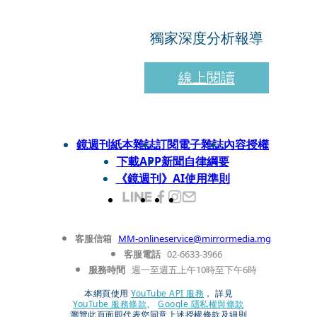
獨家深度分析報導
線上閱讀
鏡週刊紙本雜誌
訂閱電子雜誌
內容授權
下載APP
新聞自律綱要
《鏡週刊》AI使用準則
客服信箱
MM-onlineservice@mirrormedia.mg
客服電話
02-6633-3966
服務時間
週一至週五上午10時至下午6時
本網頁使用
YouTube API 服務
， 詳見
YouTube 服務條款
、
Google 隱私權與條款
瀏覽此頁面即代表您同意上述授權條款及細則