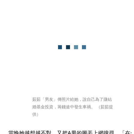
茹茹「男友」傳照片給她，說自己為了賺結
婚基金投資，籌錢途中發生車禍。 （茹茹提
供）
當晚她越想越不對，又把A男的圖丟上網搜尋，「在