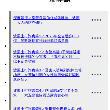
深度報導／當善良與信任成為獵物 波麗
士大人的防詐修行
波麗士打詐實錄1／2025年全台遭詐893
億 警政署長直指關鍵源頭需負責
波麗士打詐實錄2／老警察擋3千萬詐騙吼
不醒被洗腦的受害者 「看不見的對手」
比歹徒更難纏
波麗士打詐實錄3／受害人被氣到跑掉也算
功德 女警特別關心女性長輩受騙只因掛
念兩個人
波麗士打詐實錄4／感情詐騙受害者不是
笨 一六五勤務隊員透露真實心態
波麗士打詐實錄5／網銀安全規範大多由他