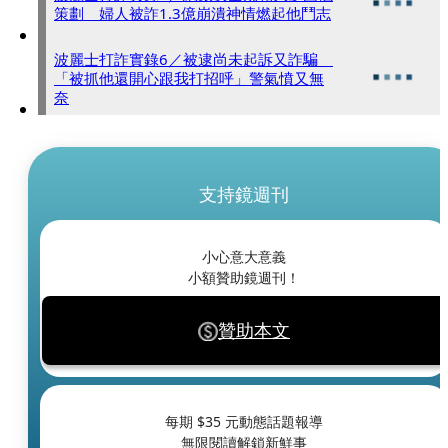
策劃 婦人被詐1.3億崩潰神情燃起他鬥志
波麗士打詐實錄6／被逮尚未起訴又詐騙
「被抓他還開心跟我打招呼」警氣憤又無
奈
支持鏡週刊
小心意大意義
小額贊助鏡週刊！
贊助本文
每期 $
35
元動態話題報導
無限閱讀解鎖新鮮事