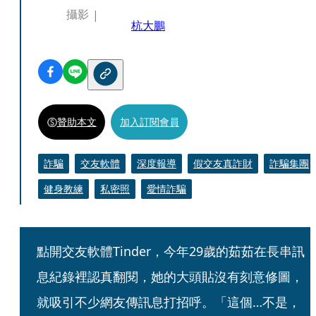
攝影
杭大鵬
贊助本文
加入訂閱會員
詐騙
交友軟體
深度報導
假交友真詐財
詐騙集團
健身教練
私密照
愛情詐騙
點開交友軟體Tinder，今年29歲的茹茹在長串訊
息紀錄裡認真翻閱，她的大頭貼沒有刻意修圖，
就吸引不少網友傳訊息打招呼。「這個…不是，