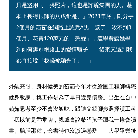
只是盜用同一張照片，這也是詐騙集團的人。基
本上長得很帥的八成都是。」2023年底，剛分手
2個月的茹茹在網路上認識A男，談了一段不到3
個月、花費120萬元的「戀愛」，這學費讓她學
到如何辨別網路上的愛情騙子，「後來又遇到我
都直接說『我錢被騙光了』。」
外貌亮眼、身材健美的茹茹今年才從繪圖工程師轉職
健身教練，換工作是為了早日還完債務。出生在台中
茹茹思考至少不會沒飯吃，跟隨父親腳步選擇讀工科
「我以前是乖乖牌，親戚會說希望孩子跟我一樣會讀
書、聽話那種，念書時也沒談過戀愛。」大學畢業後