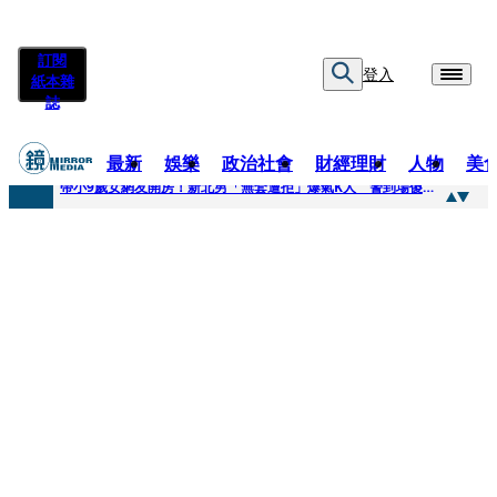
訂閱
登入
紙本雜
誌
最新
娛樂
政治社會
財經理財
人物
美
快訊
帶小9歲女網友開房！新北男「無套遭拒」爆氣K人 警到場傻眼搜到手銬、改造槍
快訊
natori再訪台北人氣爆棚 〈Overdose〉一響全場尖叫「I Love You Taipei」
快訊
42歲情色片女星宣布閃嫁「前職棒投手」！ 她甜讚老公「投球速度快」：擄獲我的心