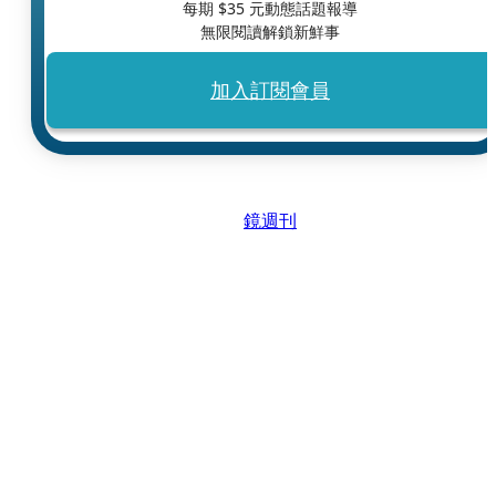
每期 $
35
元動態話題報導
無限閱讀解鎖新鮮事
加入訂閱會員
鏡週刊