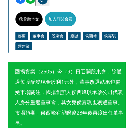
贊助本文
加入訂閱會員
都更
董事會
股東會
廠辦
侯西峰
侯嘉騏
營建業
國揚實業（2505）今（9）日召開股東會，除通
過每股配發現金股利1元外，董事改選結果也備
受市場關注，國揚創辦人侯西峰以承啟公司代表
人身分重返董事會，其女兒侯嘉騏也獲選董事。
市場預期，侯西峰有望睽違28年後再度出任董事
長。