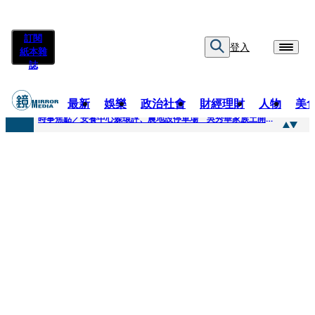
訂閱
登入
紙本雜
誌
最新
娛樂
政治社會
財經理財
人物
美
快訊
時事焦點／安養中心躲環評、農地設停車場 吳秀華家族土開爭議連環爆
快訊
凌晨曬懷念照惹哭網友 米可白感性告白：媽媽愛妳
快訊
有人利用上人信任掏空慈濟？ 張景森提2建議：這是在保護慈濟