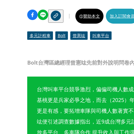
贊助本文
加入訂閱會
多元計程車
Bolt
曾憲竑
叫車平台
Bolt台灣區總經理曾憲竑先前對外說明問卷
台灣叫車平台競爭激烈，偏偏司機人數成
基桃更是兵家必爭之地，而去（2025）年
更是有感，要拓增車隊與司機人數著實不易
竑便引述調查數據指出，近9成台灣多元
放多平台、多車隊合作 提升收入與工作彈