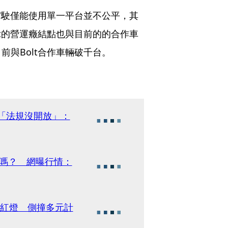
駕駛僅能使用單一平台並不公平，其
t的營運癥結點也與目前的的合作車
與Bolt合作車輛破千台。
告「法規沒開放」：
理嗎？ 網曝行情：
闖紅燈 側撞多元計