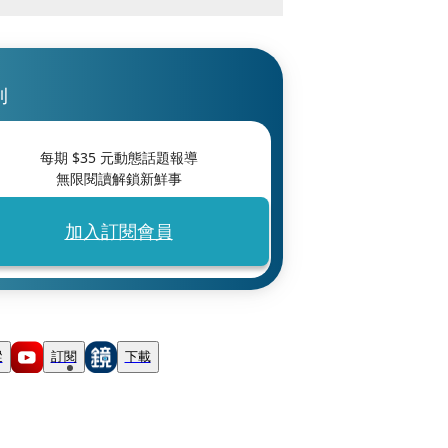
刊
每期 $
35
元動態話題報導
無限閱讀解鎖新鮮事
加入訂閱會員
蹤
訂閱
下載