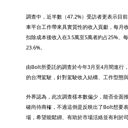
調查中，近半數（47.2%）受訪者更表示目
車平台工作帶來具實質性的收入貢獻，每月收入
扣除成本後收入在3.5萬至5萬者約占25%、每
23.6%。
由Bolt所委託的調查於今年3月至4月間進行
的台灣駕駛，針對駕駛收入結構、工作型態
外界認為，此次調查樣本數偏少，能否全面
確尚待商榷，不過這倒是反映出了Bolt想要
場，希望能鬆綁、有助於市場活絡並有利於