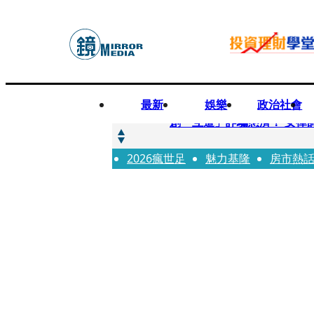
最新
娛樂
政治社會
快訊
創「互道」詐騙慈濟！ 女律
2026瘋世足
快訊
魅力基隆
房市熱
前時力黨魁表態「反對刪公
快訊
六強片齊聚桃影 小薰《祖