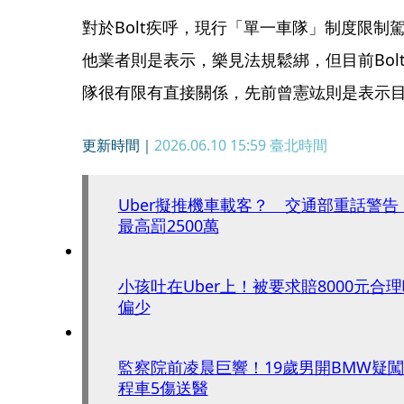
對於Bolt疾呼，現行「單一車隊」制度限制
他業者則是表示，樂見法規鬆綁，但目前Bol
隊很有限有直接關係，先前曾憲竑則是表示目前
更新時間｜
2026.06.10 15:59
臺北時間
Uber擬推機車載客？ 交通部重話警
最高罰2500萬
小孩吐在Uber上！被要求賠8000元合
偏少
監察院前凌晨巨響！19歲男開BMW疑
程車5傷送醫