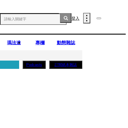
登入
瑪法達
專欄
動態雜誌
訂閱紙本雜誌
Podcasts