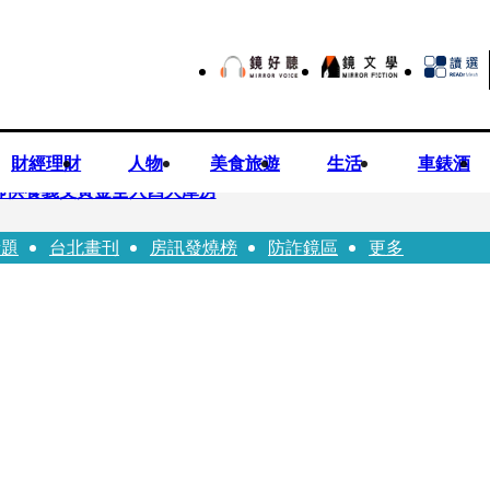
財經理財
人物
美食旅遊
生活
車錶酒
師供養義父黃金全入四大庫房
話題
台北畫刊
房訊發燒榜
防詐鏡區
更多
視預算」 盼在野三思：改凍結處理受質疑項目
先鬼》回桃影娘家 《長安的荔枝》桃影加映一票難求