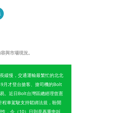
員
內容與市場現況。
長緩慢，交通運輸最繁忙的北北
9月才登台搶客、搶司機的Bolt
。近日Bolt台灣區總經理曾憲
計程車駕駛支持鬆綁法規，盼開
性，今（10）日則是再重申叫