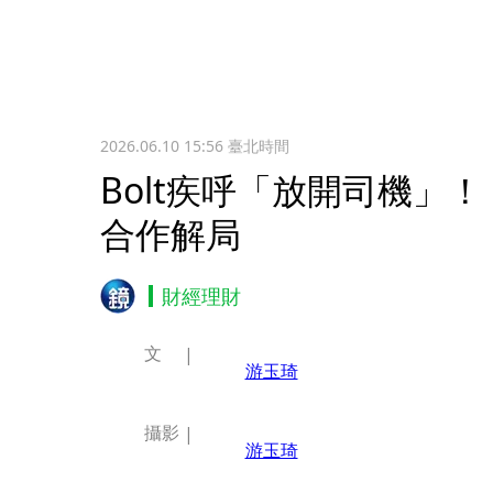
2026.06.10 15:56
臺北時間
Bolt疾呼「放開司機」
合作解局
財經理財
文
游玉琦
攝影
游玉琦