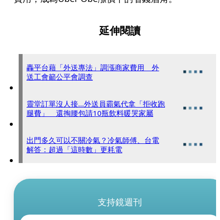
延伸閱讀
轟平台藉「外送專法」調漲商家費用 外
送工會籲公平會調查
靈堂訂單沒人接...外送員霸氣代拿「拒收跑
腿費」 還掏腰包請10瓶飲料暖哭家屬
出門多久可以不關冷氣？冷氣師傅、台電
解答：超過「這時數」更耗電
支持鏡週刊