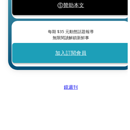
贊助本文
每期 $
35
元動態話題報導
無限閱讀解鎖新鮮事
加入訂閱會員
鏡週刊