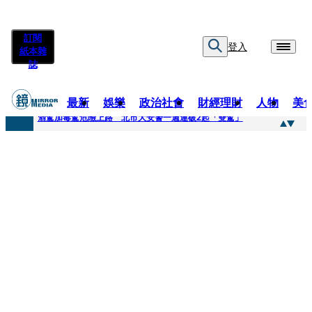
訂閱
登入
紙本雜
誌
最新
娛樂
政治社會
財經理財
人物
美
快訊
酒駕加毒駕危險上路 北市大安警一週連破2起「雙駕」
快訊
Ozone黃文廷、FEniX夏浦洋組「神隊友」 邱以太、林亭莉熱血狂奔殺青淚崩
快訊
AKIRA台北唱到一半突收兒子告白「爸爸I LOVE YOU」 驚喜林志玲同步曝光父親節「披薩蛋糕」