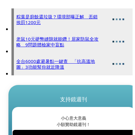
粽葉是廚餘還垃圾？環境部曝正解 丟錯
挨罰1200元
老鼠10元硬幣縫隙就能鑽！居家防鼠全攻
略 9問題體檢家中盲點
全台6000處避暑點一鍵查 「抗高溫地
圖」3功能幫你就近降溫
支持鏡週刊
小心意大意義
小額贊助鏡週刊！