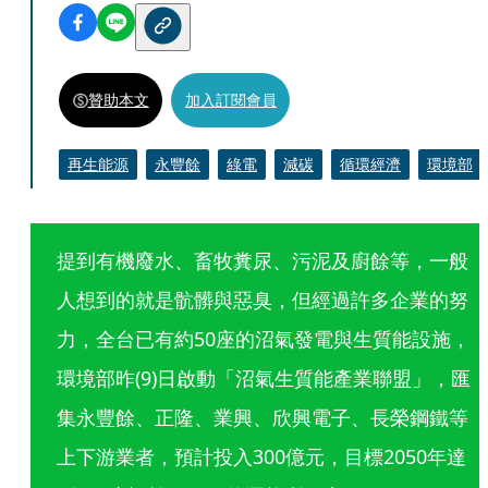
贊助本文
加入訂閱會員
再生能源
永豐餘
綠電
減碳
循環經濟
環境部
提到有機廢水、畜牧糞尿、污泥及廚餘等，一般
人想到的就是骯髒與惡臭，但經過許多企業的努
力，全台已有約50座的沼氣發電與生質能設施，
環境部昨(9)日啟動「沼氣生質能產業聯盟」，匯
集永豐餘、正隆、業興、欣興電子、長榮鋼鐵等
上下游業者，預計投入300億元，目標2050年達