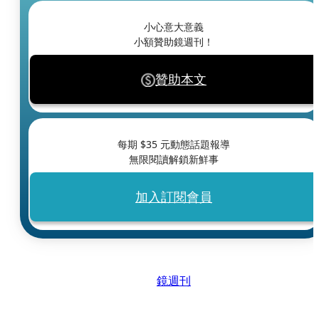
小心意大意義
小額贊助鏡週刊！
贊助本文
每期 $
35
元動態話題報導
無限閱讀解鎖新鮮事
加入訂閱會員
鏡週刊