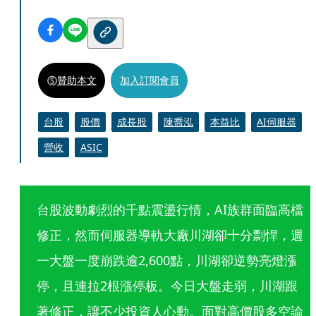
贊助本文
加入訂閱會員
台股
股價
成長股
陳喬泓
本益比
AI伺服器
營收
ASIC
台股波動劇烈的千點震盪行情，AI族群面臨高檔
修正，然而伺服器導軌大廠川湖卻十分剽悍，週
一大盤一度崩跌逾2,600點，川湖卻逆勢亮燈漲
停，且連拉2根漲停板。今日大盤走弱，川湖跟
著修正，讓不少投資人心動。面對高價股多空論