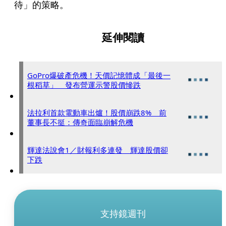
待」的策略。
延伸閱讀
GoPro爆破產危機！天價記憶體成「最後一
根稻草」 發布營運示警股價慘跌
法拉利首款電動車出爐！股價崩跌8% 前
董事長不挺：傳奇面臨崩解危機
輝達法說會1／財報利多連發 輝達股價卻
下跌
支持鏡週刊