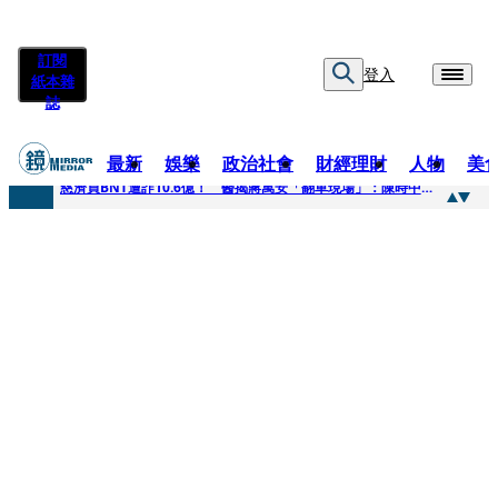
訂閱
登入
紙本雜
誌
最新
娛樂
政治社會
財經理財
人物
美
快訊
慈濟買BNT遭詐10.6億！ 醫揭蔣萬安「翻車現場」：陳時中當年是阻止被騙
快訊
慈濟挨詐十億／跟陳時中道歉？ 蔣萬安嗆：當時政府買夠疫苗民間就不用採購
快訊
員工建文陪睡機場爆紅！狂接20業配 Joeman幫算「買房頭期款」驚喊：換作我也想離職