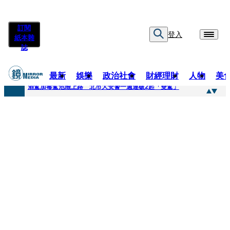
訂閱
登入
紙本雜
誌
最新
娛樂
政治社會
財經理財
人物
美
快訊
酒駕加毒駕危險上路 北市大安警一週連破2起「雙駕」
快訊
Ozone黃文廷、FEniX夏浦洋組「神隊友」 邱以太、林亭莉熱血狂奔殺青淚崩
快訊
AKIRA台北唱到一半突收兒子告白「爸爸I LOVE YOU」 驚喜林志玲同步曝光父親節「披薩蛋糕」