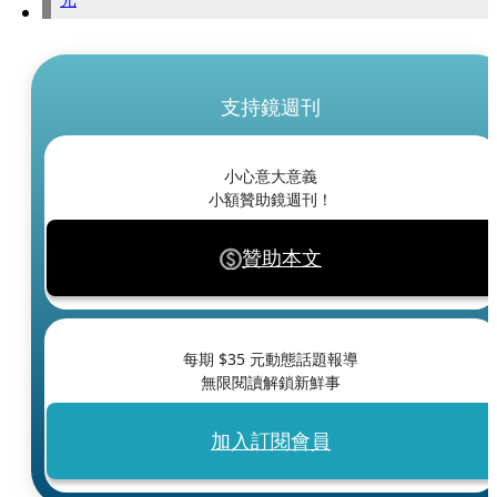
支持鏡週刊
小心意大意義
小額贊助鏡週刊！
贊助本文
每期 $
35
元動態話題報導
無限閱讀解鎖新鮮事
加入訂閱會員