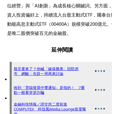
位經營」與「AI創新」為成長核心關鍵詞。另方面，
資人投資偏好上，持續流入台股主動式ETF，國泰台
動能高息主動式ETF（00400A）規模突破200億元。
是唯二股價突破百元的金融股。
延伸閱讀
股災要來了？他喊「確保勝果」回防房
市 網酸：先跌一周再來討論
收到「雲端發票中獎通知」是假的！ 7重
點一眼看穿是詐騙
金融科技情報／證交所二度前進
COMPUTEX 科技風Media Lounge首度曝
光