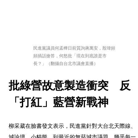
民進黨議員何孟樺日前質詢蔣萬安，殷瑋頻
頻插話搶答，何怒批「現在到底誰是市
長？」（翻攝自台北市議會直播）
批綠營故意製造衝突　反
「打紅」藍營新戰神
柳采葳在臉書發文表示，民進黨針對大台北天際線、
城論壇、小貓熊，到最近的無菸城市議題，幾乎每一