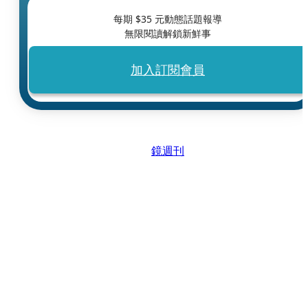
每期 $
35
元動態話題報導
無限閱讀解鎖新鮮事
加入訂閱會員
鏡週刊