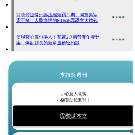
翁曉玲提修刑訴法縮短羈押期 同黨吳宗
憲不挺：人民痛恨的83%犯罪恐拿大禮包
傅崐萁心腹也捲入！花蓮2.7億營養午餐弊
案 爆副縣長顏新章遭祕密約談
支持鏡週刊
小心意大意義
小額贊助鏡週刊！
贊助本文