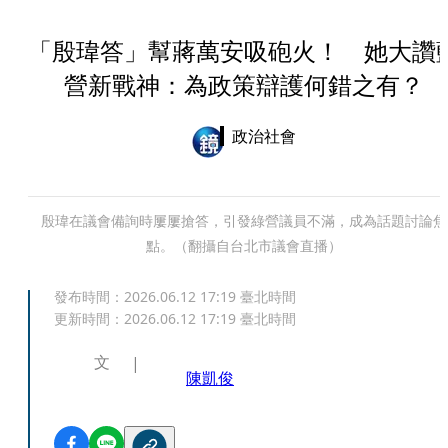
「殷瑋答」幫蔣萬安吸砲火！ 她大讚
營新戰神：為政策辯護何錯之有？
政治社會
殷瑋在議會備詢時屢屢搶答，引發綠營議員不滿，成為話題討論焦
點。（翻攝自台北市議會直播）
發布時間：
2026.06.12 17:19
臺北時間
更新時間：
2026.06.12 17:19
臺北時間
文
陳凱俊