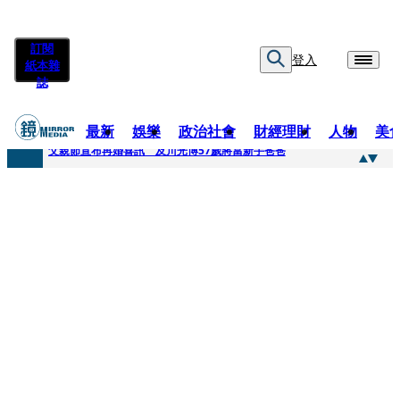
訂閱
登入
紙本雜
誌
最新
娛樂
政治社會
財經理財
人物
美
快訊
父親節宣布再婚喜訊 及川光博57歲將當新手爸爸
快訊
改姓斷開阿湯哥！20歲舒莉首登台「1人分飾4角」 觀眾驚艷：錯怪星二代了
快訊
「愛露奶」私訊流出！小24歲女友爆當小三「大鬧病房氣孕婦」 姜厚任不忍回應了