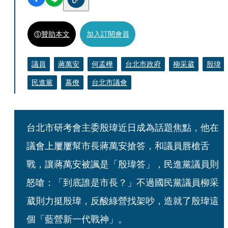
贊助本文
加入訂閱會員
議員
蔣萬安
何孟樺
台北市政府
柳采葳
殷瑋
民進黨
幕僚
台北市議會
台北市研考會主委殷瑋近日成為話題焦點，他在
議會上屢屢幫市長蔣萬安搶答，和議員唇槍舌
戰，讓蔣萬安被諷是「殷瑋答」，民進黨議員則
怒嗆：「到底誰是市長？」不過國民黨議員柳采
葳則力挺殷瑋，反酸綠營找架吵，造就了殷瑋這
個「藍營新一代戰神」。