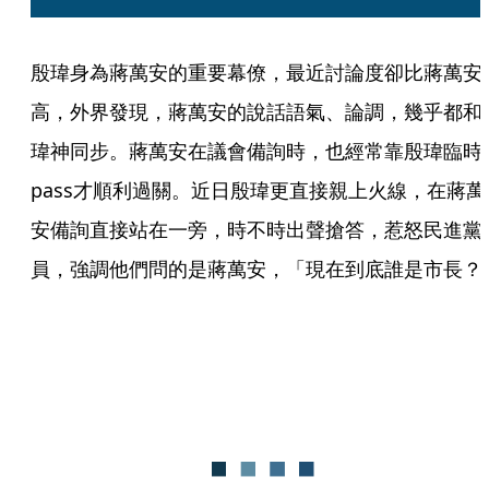
殷瑋身為蔣萬安的重要幕僚，最近討論度卻比蔣萬安
高，外界發現，蔣萬安的說話語氣、論調，幾乎都和
瑋神同步。蔣萬安在議會備詢時，也經常靠殷瑋臨時
pass才順利過關。近日殷瑋更直接親上火線，在蔣萬
安備詢直接站在一旁，時不時出聲搶答，惹怒民進黨
員，強調他們問的是蔣萬安，「現在到底誰是市長？