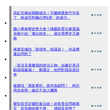
高虹安條款闖關成功！可繼續選新竹市長
了 林淑芬怒轟白營8席「超速仔」
國小畢典變造勢大會？桃園藍委兒參選議
員被介紹「傑出校友」 過往黑歷史又被
掀
蔣萬安備詢「殷瑋答」槓議員！ 何孟樺
遭反問怒了
「從沒見過像我的政治人物」自豪赴美活
動場場爆滿！ 鄭麗文：他們對我高度好
奇
被爆找「酒駕累犯」當市政顧問！ 柯志
恩急表態：確定不加入團隊
廢監院否定國民黨法統！前藍委反問蔣萬
安「若當總統廢不廢」 傅崐萁表態了