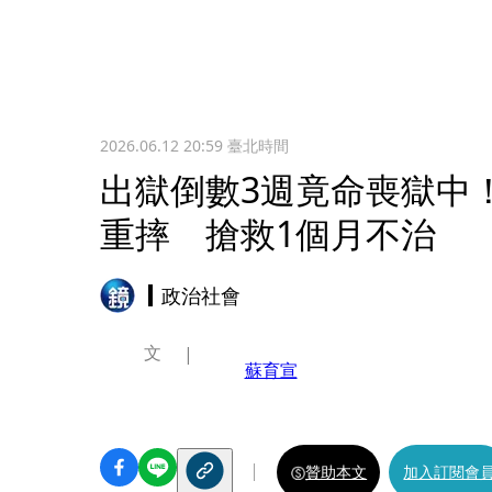
2026.06.12 20:59
臺北時間
出獄倒數3週竟命喪獄中
重摔 搶救1個月不治
政治社會
文
蘇育宣
贊助本文
加入訂閱會