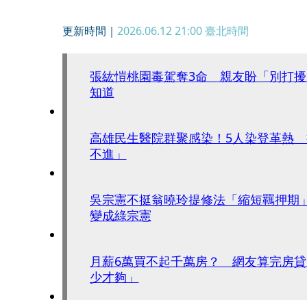
更新時間｜
2026.06.12 21:00
臺北時間
張紘愷桃園毒駕奪3命 親友盼「別打擾
知道
高雄民生醫院群聚感染！5人染登革熱
不進」
吳宗憲不挺翁曉玲提修法「縮短羈押期
變成綠宗憲
月薪6萬買不起千萬房？ 網友算完房
少才夠」