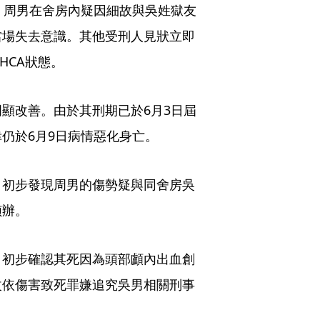
，周男在舍房內疑因細故與吳姓獄友
當場失去意識。其他受刑人見狀立即
HCA狀態。
顯改善。由於其刑期已於6月3日屆
仍於6月9日病情惡化身亡。
，初步發現周男的傷勢疑與同舍房吳
偵辦。
，初步確認其死因為頭部顱內出血創
改依傷害致死罪嫌追究吳男相關刑事