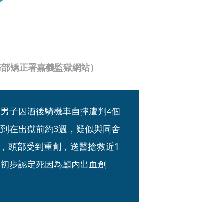
務部矯正署嘉義監獄網站）
姓男子因酒後騎機車自摔遭判4個
想到在出獄前約3週，疑似與同舍
，頭部受到重創，送醫搶救近1
後初步認定死因為顱內出血創