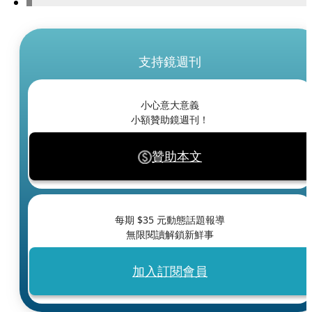
支持鏡週刊
小心意大意義
小額贊助鏡週刊！
贊助本文
每期 $
35
元動態話題報導
無限閱讀解鎖新鮮事
加入訂閱會員