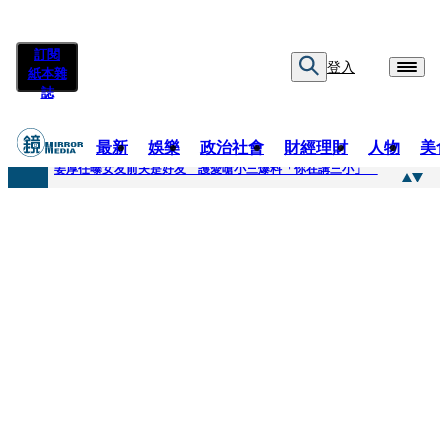
訂閱
登入
紙本雜
誌
最新
娛樂
政治社會
財經理財
人物
美
快訊
姜厚任曝女友前夫是好友 護愛嗆小三爆料「你在講三小」
快訊
劉畊宏將登《披荊斬棘》call周杰倫求救 周董「3字建議」他無奈：這不是健美比賽！
快訊
【台中戰局特輯】何欣純支持度暴增 藍營民調老劇本急救援