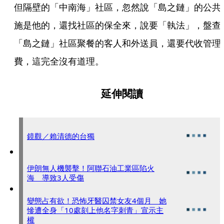
但隔壁的「中南海」社區，忽然說「島之鏈」的公共
施是他的，還找社區的保全來，說要「執法」，盤查
「島之鏈」社區聚餐的客人和外送員，還要代收管理
費，這完全沒有道理。
延伸閱讀
鏡觀／賴清德的台獨
伊朗無人機襲擊！阿聯石油工業區陷火
海 導致3人受傷
變態占有欲！恐怖牙醫囚禁女友4個月 她
慘遭全身「10處刻上他名字刺青」宣示主
權