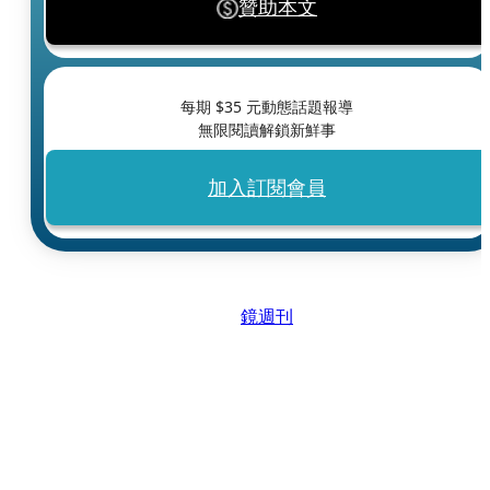
贊助本文
每期 $
35
元動態話題報導
無限閱讀解鎖新鮮事
加入訂閱會員
鏡週刊