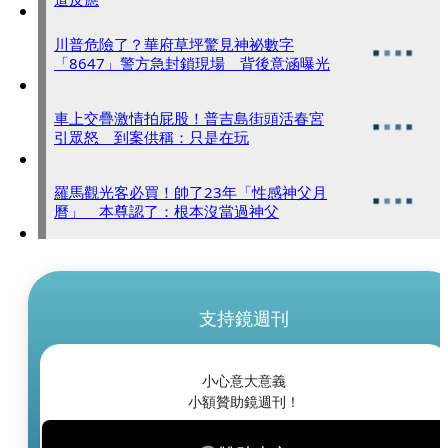
川普危險了？華府草坪驚見神祕數字
「8647」警方急封鎖現場 背後意涵曝光
車上交疊激情拍屁股！普吉島街頭活春宮
引眾怒 到案供稱：只是在玩
羅馬觀光客必買！帥了23年「性感神父月
曆」 本尊認了：根本沒當過神父
支持鏡週刊
小心意大意義
小額贊助鏡週刊！