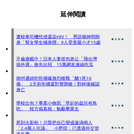
延伸閱讀
遭校車司機性侵還染HIV！ 男誆稱神明附
身「幫女學生補身體」9人受害最小才15歲
不倫連載中！日本人妻抓包老公「飛台灣
搞外遇」搶先出招 15萬網友連線吃瓜
德州通緝犯拒捕爆激烈槍戰「釀1死10
傷」 2天前拒捕還對警開槍！對峙後確認
身亡
學校出包？畢業小物寫「早起的蟲兒有鳥
吃」 校方揭真相：勉勵畢業生
惹到火影粉！川普把自己變成漩渦鳴人
「2.4萬人抗議」 小野田：已透過外交管
道反應