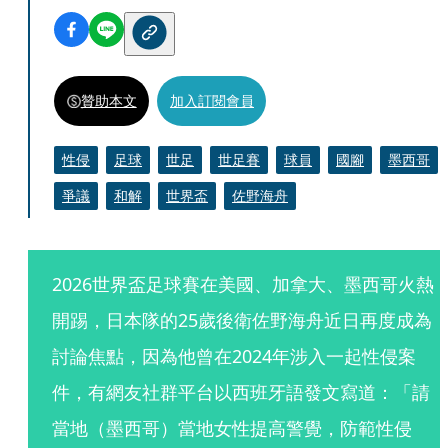
贊助本文
加入訂閱會員
性侵
足球
世足
世足賽
球員
國腳
墨西哥
爭議
和解
世界盃
佐野海舟
2026世界盃足球賽在美國、加拿大、墨西哥火熱
開踢，日本隊的25歲後衛佐野海舟近日再度成為
討論焦點，因為他曾在2024年涉入一起性侵案
件，有網友社群平台以西班牙語發文寫道：「請
當地（墨西哥）當地女性提高警覺，防範性侵