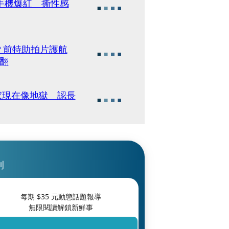
手機爆紅 撕性感
車？前特助拍片護航
翻
家現在像地獄 認長
刊
每期 $
35
元動態話題報導
無限閱讀解鎖新鮮事