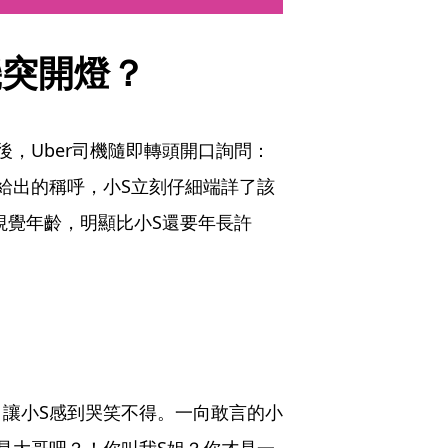
機突開燈？
，Uber司機隨即轉頭開口詢問：
給出的稱呼，小S立刻仔細端詳了該
視覺年齡，明顯比小S還要年長許
讓小S感到哭笑不得。一向敢言的小
是大哥吧？！你叫我S姐？你才是一