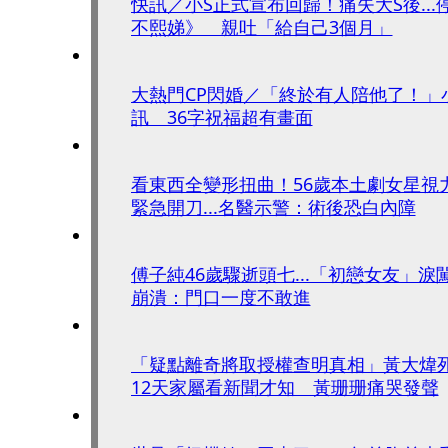
快訊／小S正式宣布回歸！痛失大S後...
不熙娣》 親吐「給自己3個月」
大熱門CP閃婚／「終於有人陪他了！」
訊 36字祝福超有畫面
看東西全變形扭曲！56歲本土劇女星視力
緊急開刀...名醫示警：術後恐白內障
傅子純46歲驟逝頭七...「初戀女友」
崩潰：門口一度不敢進
「疑點離奇將取授權查明真相」黃大煒
12天家屬看新聞才知 黃珊珊痛哭發聲