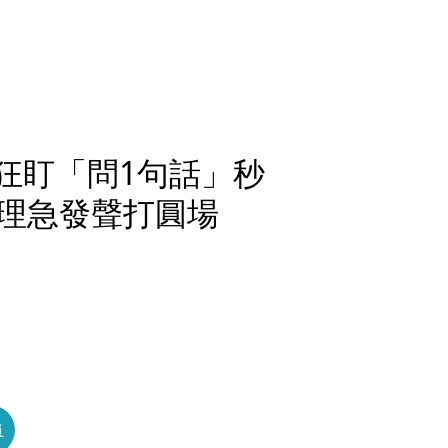
燈狂盯「問1句話」秒
理急發聲打圓場
員