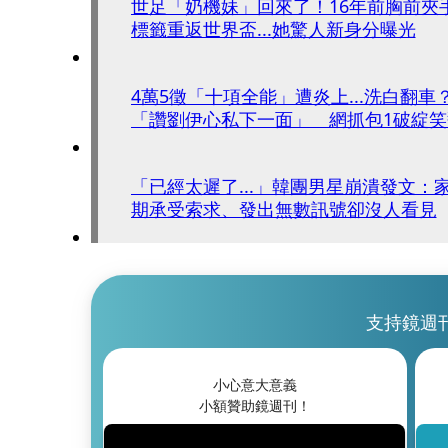
世足「奶機妹」回來了！16年前胸前夾
標籤重返世界盃...她驚人新身分曝光
4萬5徵「十項全能」遭炎上...洗白翻
「讚劉伊心私下一面」 網抓包1破綻笑
「已經太遲了...」韓團男星崩潰發文：
期承受索求、發出無數訊號卻沒人看見
支持鏡週
小心意大意義
小額贊助鏡週刊！