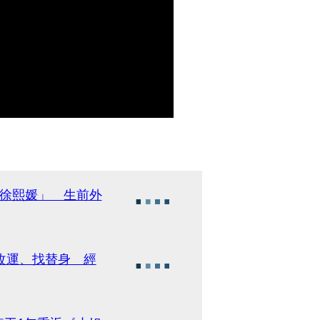
「徐熙媛」 生前外
改運、找替身 經