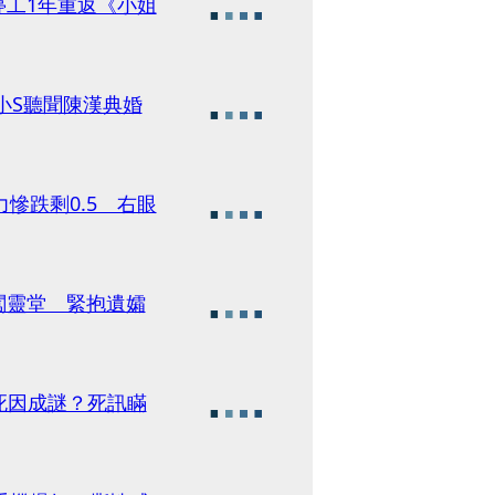
停工1年重返《小姐
小S聽聞陳漢典婚
慘跌剩0.5 右眼
淚闖靈堂 緊抱遺孀
死因成謎？死訊瞞