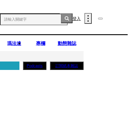
登入
瑪法達
專欄
動態雜誌
訂閱紙本雜誌
Podcasts
薩蛋糕」