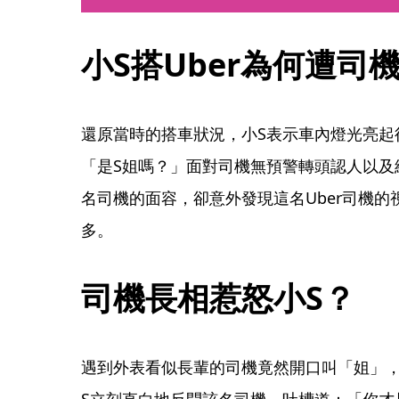
小S搭Uber為何遭司
還原當時的搭車狀況，小S表示車內燈光亮起後
「是S姐嗎？」面對司機無預警轉頭認人以及
名司機的面容，卻意外發現這名Uber司機的
多。
司機長相惹怒小S？
遇到外表看似長輩的司機竟然開口叫「姐」，
S立刻直白地反問該名司機，吐槽道：「你才