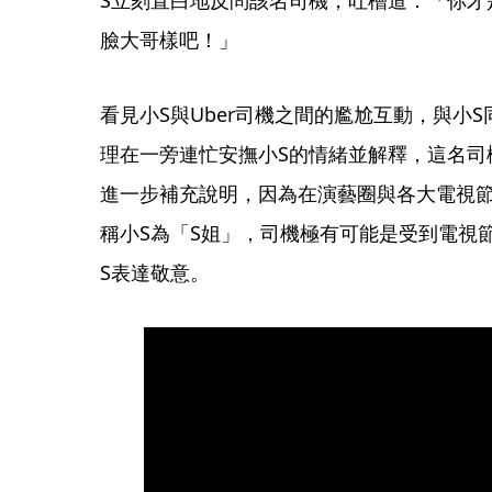
臉大哥樣吧！」
看見小S與Uber司機之間的尷尬互動，與小
理在一旁連忙安撫小S的情緒並解釋，這名司
進一步補充說明，因為在演藝圈與各大電視
稱小S為「S姐」，司機極有可能是受到電視
S表達敬意。