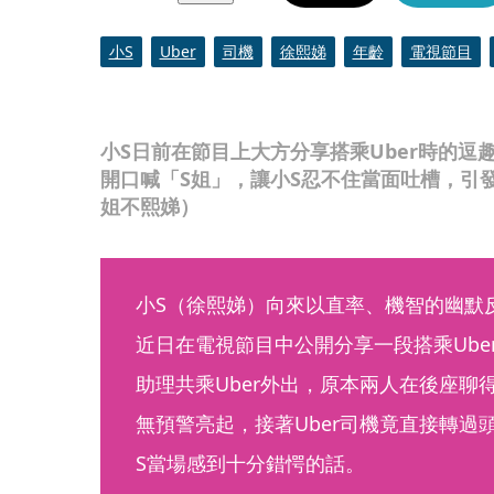
小S
Uber
司機
徐熙娣
年齡
電視節目
小S日前在節目上大方分享搭乘Uber時的
開口喊「S姐」，讓小S忍不住當面吐槽，引發全
姐不熙娣）
小S（徐熙娣）向來以直率、機智的幽默
近日在電視節目中公開分享一段搭乘Ube
助理共乘Uber外出，原本兩人在後座聊
無預警亮起，接著Uber司機竟直接轉過
S當場感到十分錯愕的話。