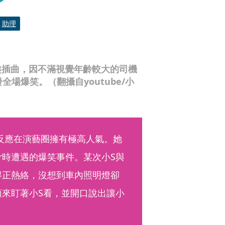
助理
逗趣插曲，因不滿視覺年齡較大的司機
場爆笑。（翻攝自youtube/小
反應在演藝圈擁有極高人氣。她
r時遭遇的爆笑事件。某次小S與
得正熱絡，沒想到車內照明燈卻
頭來盯著小S看，並開口說出讓小