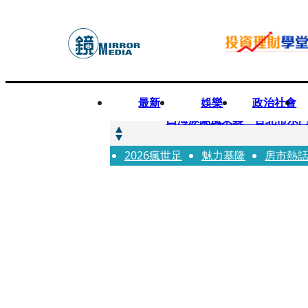
最新
娛樂
政治社會
快訊
白海豚颱風來襲 台北市水門
2026瘋世足
快訊
魅力基隆
房市熱
AKIRA台北唱到一半突收兒
快訊
獨家／TWICE Mina一進