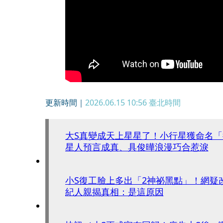
更新時間｜
2026.06.15 10:56
臺北時間
大S真變成天上星星了！小行星獲命名
星人預言成真、具俊曄浪漫巧合惹淚
小S復工臉上多出「2神祕黑點」！網疑
紀人親揭真相：是這原因