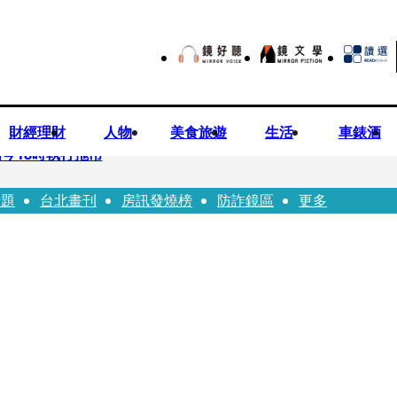
財經理財
人物
美食旅遊
生活
車錶酒
今18時執行拖吊
話題
台北畫刊
房訊發燒榜
防詐鏡區
更多
子告白「爸爸I LOVE YOU」 驚喜林志玲同步曝光父親節「披
華山「天空秒變臉」！ONCE狂風暴雨死守 畫面曝光2.5萬人笑翻