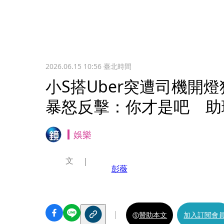
2026.06.15 10:56
臺北時間
小S搭Uber突遭司機開
暴怒反擊：你才是吧 助
娛樂
文
彭薇
贊助本文
加入訂閱會