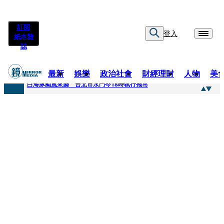
訂閱
登入
紙本雜
誌
最新
娛樂
政治社會
財經理財
人物
美
快訊
白海豚颱風來襲 台北市水門今18時執行拖吊
快訊
AKIRA台北唱到一半突收兒子告白「爸爸I LOVE YOU」 驚喜林志玲同步曝光父親節「披薩蛋糕」
快訊
獨家／TWICE Mina一進華山「天空秒變臉」！ONCE狂風暴雨死守 畫面曝光2.5萬人笑翻