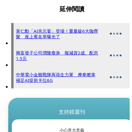
延伸閱讀
黃仁勳「AI兆元宴」登場！重量級6大咖齊
聚 座上賓名單曝光了
興富發子公司潤隆瘦身 擬減資2成、配息
1.5元
中華電小金雞戰隊再添生力軍 摩拳擦掌
補足AI提前卡位6G
支持鏡週刊
小心意大意義