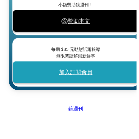
小額贊助鏡週刊！
贊助本文
每期 $
35
元動態話題報導
無限閱讀解鎖新鮮事
加入訂閱會員
鏡週刊