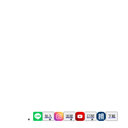
加入
追蹤
訂閱
下載