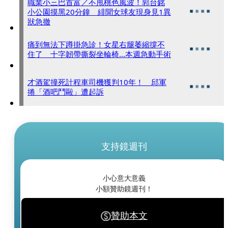
職業小三巴首富／不甩桃色風波！郭台銘
小公園摸黑20分鐘 緋聞女球友現身見1異
狀急撤
痛到無法下蹲掛急診！女星右腿萎縮撐不
住了 十字韌帶撕裂坐輪椅...本週急動手術
才酒駕撞死計程車司機獲判10年！ 邱軍
捲「酒吧鬥毆」遭起訴
支持鏡週刊
小心意大意義
小額贊助鏡週刊！
贊助本文