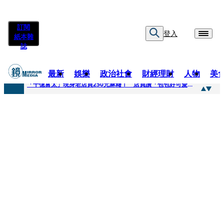
訂閱
登入
紙本雜
誌
最新
娛樂
政治社會
財經理財
人物
美
快訊
「千億富太」現身老店買250元麻糬！ 店員讚「包包好可愛」她笑回：我自己做的
快訊
姜厚任小24歲女友爆當小三、假學歷！ 友「扯郭台銘」曝交往內幕：我們又不像他
快訊
吳昕陽新任無店面零售商業同業公會理事長 提四大策略續走台灣零售業新局