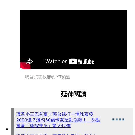
取自貞艾找麻帆 YT頻道
延伸閱讀
職業小三巴首富／郭台銘打一場球蒸發
2000億？爆勾50歲球友扯動鴻海！ 盤點
富豪「後院失火」驚人代價