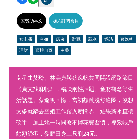
贊助本文
加入訂閱會員
女主播
空姐
房東
辭職
薪水
鍋貼
蔡逸帆
理財
頂樓加蓋
主播
女星曲艾玲、林美貞與蔡逸帆共同開設網路節目
《貞艾找麻帆》，暢談兩性話題、金財觀念等生
活話題。蔡逸帆回憶，當初想跳脫舒適圈，沒想
太多就辭去空姐工作踏入新聞界，結果薪水直接
砍半，加上她一時間改不掉花費習慣，導致帳戶
餘額歸零，發薪日身上只剩24元。