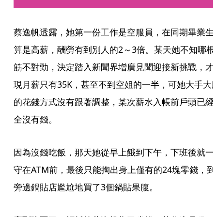
蔡逸帆透露，她第一份工作是空服員，在同期畢業生
算是高薪，酬勞有到別人的2～3倍。某天她不知哪根
筋不對勁，決定踏入新聞界增廣見聞迎接新挑戰，才
現月薪只有35K，甚至不到空姐的一半，可她大手大
的花錢方式沒有跟著調整，某次薪水入帳前戶頭已經
全沒有錢。
因為沒錢吃飯，那天她從早上餓到下午，下班後就一
守在ATM前，最後只能掏出身上僅有的24塊零錢，到
旁邊鍋貼店尷尬地買了3個鍋貼果腹。