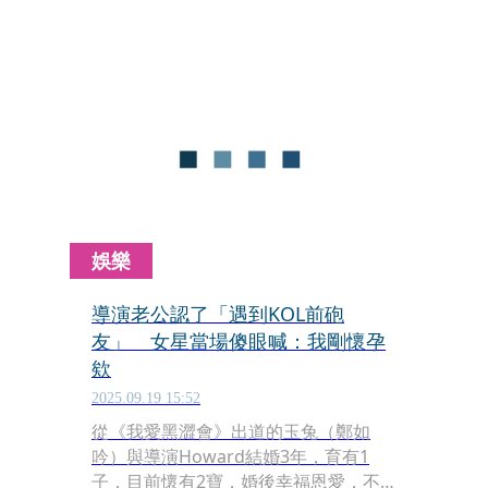
如今黑男再被起底過去配對翻車並非首
次，當時幫正妹配對時，被認出是自己
「好友的砲友」，讓場面相當尷尬。
娛樂
導演老公認了「遇到KOL前砲
友」 女星當場傻眼喊：我剛懷孕
欸
2025.09.19 15:52
從《我愛黑澀會》出道的玉兔（鄭如
吟）與導演Howard結婚3年，育有1
子，目前懷有2寶，婚後幸福恩愛，不