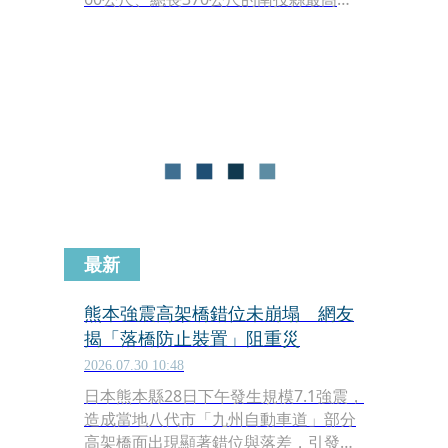
背橋，今年（2026）以來竟接連發生3
起離奇墜橋死亡案件，導致當地居民人
心惶惶。為了安定地方磁場並撫慰孤
魂，鹿谷鄉公所決定於下週二（11日）
至下週三（12日）實施全線封橋，舉辦
名為「利路冥通」的祈福平安法會，屆
時更將重磅請出竹山包青宮的「包府千
歲」坐鎮，執行極為罕見的「包公夜
審」儀式。
最新
熊本強震高架橋錯位未崩塌 網友
揭「落橋防止裝置」阻重災
2026.07.30 10:48
日本熊本縣28日下午發生規模7.1強震，
造成當地八代市「九州自動車道」部分
高架橋面出現顯著錯位與落差，引發各