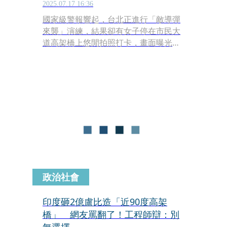
2025.07.17 16:36
國家級警報響起，台北正進行「敵導彈
來襲」演練，結果卻有女子停在市民大
道高架橋上悠閒拍照打卡，畫面曝光引
爆公憤：「是演習不是外拍！」依法恐
面臨3萬至15萬罰鍰。
政治社會
印度砸2億盧比造「近90度高架
橋」 網友罵翻了！工程師辯：別