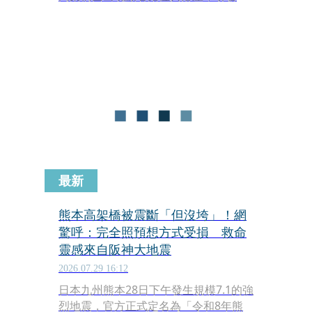
界高度關注。不過，臉書日本旅遊粉專
《爸爸嘆世界》指出，這並非工程技術
的失敗，而是結構完全照著預期方式受
損的成功防禦案例。
最新
熊本高架橋被震斷「但沒垮」！網
驚呼：完全照預想方式受損 救命
靈感來自阪神大地震
2026.07.29 16:12
日本九州熊本28日下午發生規模7.1的強
烈地震，官方正式定名為「令和8年熊