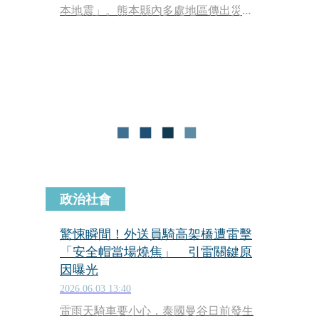
本地震」。熊本縣內多處地區傳出災
情，縣內一處高架橋被拍到出現高低錯
位落差，看似橋梁被震斷，但這樣受損
情況，其實完全按照著當時設計的方式
發生。
政治社會
驚悚瞬間！外送員騎高架橋遭雷擊
「安全帽當場燒焦」 引雷關鍵原
因曝光
2026.06.03 13:40
雷雨天騎車要小心，泰國曼谷日前發生