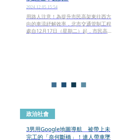
2024.12.05 15:54
用路人注意！為提升市民高架東往西方
向的車流紓解效率，北市交通管制工程
處自12月17日（星期二）起，市民高架
下環河北路匝道實施全時段禁止右轉，
有助於下匝道左轉車流紓解，並減少車
流交織，需右轉車輛建議改由重慶北路
下匝道，或改道至其他替代動線；另為
有效紓解下午尖峰時段市高東往西方向
車流，北市警局將於同日配合實施市高
管制措施及時間。
政治社會
3男用Google地圖導航 被帶上未
完工的「奈何斷橋」！連人帶車墜