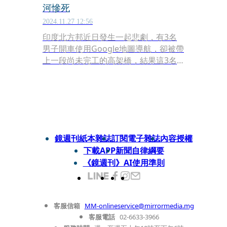
河慘死
2024.11.27 12:56
印度北方邦近日發生一起悲劇，有3名
男子開車使用Google地圖導航，卻被帶
上一段尚未完工的高架橋，結果這3名
男子踏上「奈何斷橋」，最後3人全都
連人帶車墜河慘死。
鏡週刊紙本雜誌
訂閱電子雜誌
內容授權
下載APP
新聞自律綱要
《鏡週刊》AI使用準則
客服信箱
MM-onlineservice@mirrormedia.mg
客服電話
02-6633-3966