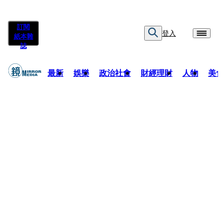
訂閱
登入
紙本雜
誌
最新
娛樂
政治社會
財經理財
人物
美