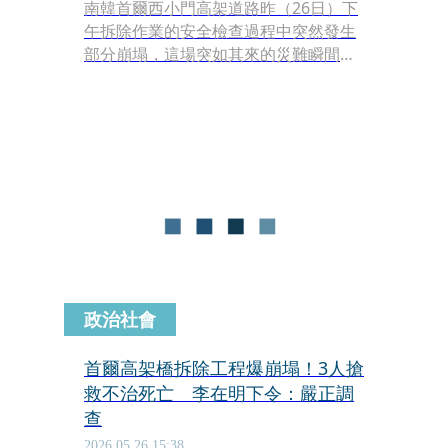
南韓首爾西小門高架道路昨（26日）下
午拆除作業的安全檢查過程中突然發生
部分崩塌，這場突如其來的災難瞬間奪
走了3條人命，並造成3人受傷。位於國
立中央醫療院與首爾聖母醫院的靈堂現
場陷入一片沉重與哀戚，死者家屬與昔
日同僚看著突如其來的死訊，只能強忍
淚水、痛哭失聲，現場氣氛令人鼻酸。
政治社會
首爾高架橋拆除工程爆崩塌！3人搶
救不治死亡 李在明下令：嚴正調
查
2026.05.26 15:38