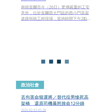
南韓首爾市今（26日）驚傳嚴重的工安
意外，位於首爾西大門區的西小門高架
道路拆除工程現場，當地時間下午2點
32分左右突然發生崩塌事故。南韓總統
李在明稍早聞訊下令，將全面投入處理
事故救援傷患，並將嚴正調查原因。
政治社會
丟包害命狠運將／替代役男慘死高
架橋 還原司機暴怒致命12分鐘
2026.02.03 05:28