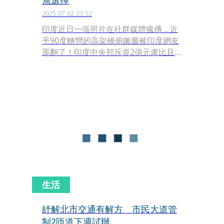
無選擇
2025.07.02 23:52
印度近日一張照片在社群媒體瘋傳，近
乎90度轉彎的高架橋俯瞰圖被印度網友
罵翻了！印度中央邦斥資2億元盧比且
耗費10年的大橋，卻因為設計有安全疑
慮，讓7名工程師被停職；不過工程師
辯解是因可利用土地不夠，且附近有地
鐵站，別無選擇只能這樣做。
生活
紓解北市交通有解方 市民大道管
制2匝道下週試辦