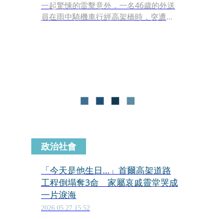
一起驚悚的雷擊意外，一名46歲的外送
員在雨中騎機車行經高架橋時，突遭雷
電直接擊中安全帽，強大電流導致安全
帽當場燒焦。
政治社會
「今天是他生日…」首爾高架道路
工程倒塌奪3命 家屬哀戚靈堂哭成
一片淚海
2026.05.27 15:52