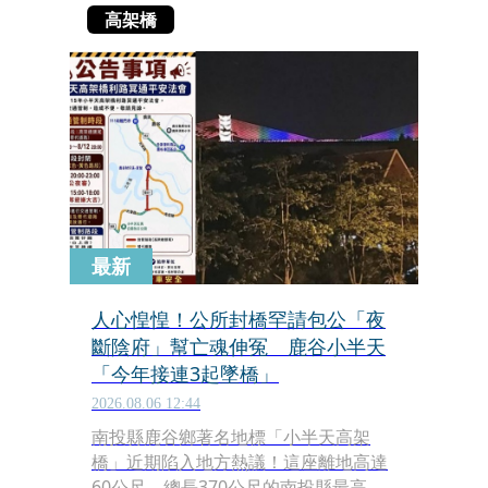
高架橋
最新
人心惶惶！公所封橋罕請包公「夜
斷陰府」幫亡魂伸冤 鹿谷小半天
「今年接連3起墜橋」
2026.08.06 12:44
南投縣鹿谷鄉著名地標「小半天高架
橋」近期陷入地方熱議！這座離地高達
60公尺、總長370公尺的南投縣最高脊