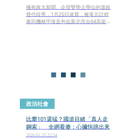
擁有政大新聞、企管雙學士學位的溫姓
替代役男，1月25日凌晨，被多元計程
車司機林宇浚丟包在新北市台64高架快
速道路上，後遭4車衝撞輾斃。第一時
間，林宇浚供稱溫男狂踢椅背，雙方口
角，溫男要求下車，才發生憾事，檢方
採信林的說詞，諭令5萬元交保。
政治社會
比攀101還猛？國道目睹「真人走
鋼索」 全網看傻：心臟快跳出來
2026.01.25 22:34