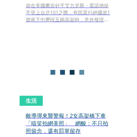
就在美國攀岩好手艾力克斯・霍諾德徒
手登上台北101之際，有民眾行經國道1
號南下中壢段五楊高架時，意外發現高
壓電纜上竟有人在行走，畫面曝光後迅
速引發熱議，直呼這難度完全不輸攀登
101。
生活
敵導彈來襲警報！2女高架橋下車
「嘻笑拍網美照」 網酸：不只拍
照留念，還有罰單留存