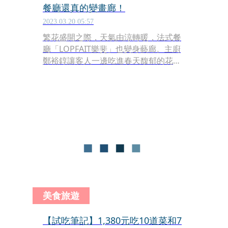
餐廳還真的變畫廊！
2023.03.20 05:57
繁花盛開之際，天氣由涼轉暖，法式餐
廳「LOPFAIT樂斐」也變身藝廊。主廚
鄭裕錞讓客人一邊吃進春天馥郁的花果
滋味，同時能欣賞跨領域藝術家石小墨
的抽象創作，感受一場味覺、視覺的豐
盛饗宴。
美食旅遊
【試吃筆記】1,380元吃10道菜和7