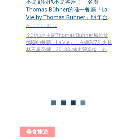
不是顧問也不是客座！ 名廚
Thomas Bühner的唯一餐廳「La
Vie by Thomas Bühner」明年台
北大直開幕
2022.11.04 07:57
全球知名主廚Thomas Bühner原位於
德國的餐廳「La Vie」，在蟬聯7年米其
林三星榮耀，2018年結束營業後，外界
紛紛好奇大廚的下一步，日前他飛抵台
灣宣布重磅消息，攜手台灣「風味睿麗
餐飲」開設「La Vie by Thomas
Bühner睿麗法式餐廳」，並將餐廳冠上
自己的名字，代表他為合夥人與經營
者，而非僅擔任顧問或客座主廚，新餐
廳預計明（2023）年第2季於台北大直
「NOKE忠泰樂生活」商場開幕。
美食旅遊