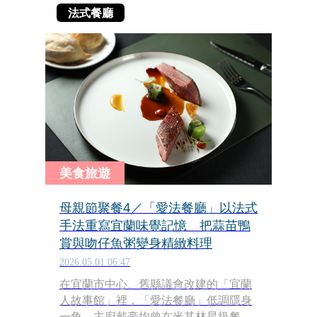
法式餐廳
美食旅遊
母親節聚餐4／「愛法餐廳」以法式
手法重寫宜蘭味覺記憶 把蒜苗鴨
賞與吻仔魚粥變身精緻料理
2026.05.01 06:47
在宜蘭市中心、舊縣議會改建的「宜蘭
人故事館」裡，「愛法餐廳」低調隱身
一角。主廚戴豪均曾在米其林星級餐廳