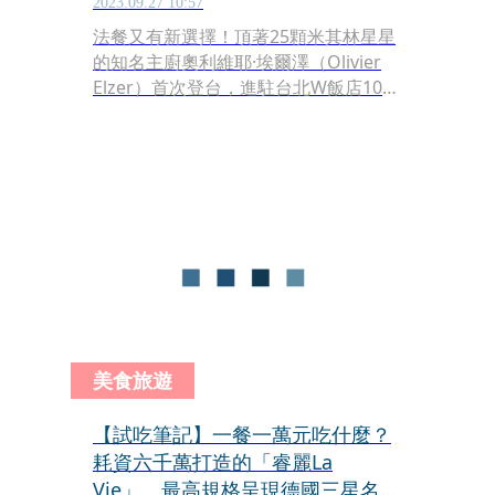
2023.09.27 10:57
法餐又有新選擇！頂著25顆米其林星星
的知名主廚奧利維耶·埃爾澤（Olivier
Elzer）首次登台，進駐台北W飯店10
樓，定位休閒餐飲（Casual Dining），
翻轉法餐給人高大上的刻板印象，在台
打造平易近人的法式餐廳「Seasons by
olivier e.」。
美食旅遊
【試吃筆記】一餐一萬元吃什麼？
耗資六千萬打造的「睿麗La
Vie」 最高規格呈現德國三星名廚