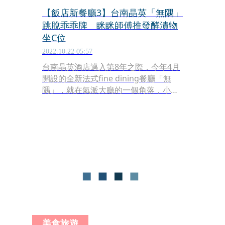
【飯店新餐廳3】台南晶英「無隅」
跳脫乖乖牌 眯眯師傅推發酵漬物
坐C位
2022.10.22 05:57
台南晶英酒店邁入第8年之際，今年4月
開設的全新法式fine dining餐廳「無
隅」，就在氣派大廳的一個角落，小小
的空間只容納了6張桌子，主掌的是因
為一雙眯眯眼，被客人暱稱為眯眯師傅
的主廚賴奕丞，不過說起開幕後的第2
套菜色，他投射的視野可不小。
美食旅遊