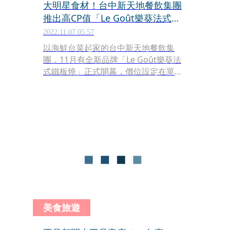
大明星食材！台中新天地餐飲集團
推出高CP值「Le Goût樂葵法式鐵
板燒」
2022.11.07 05:57
以海鮮台菜起家的台中新天地餐飲集
團，11月有全新品牌「Le Goût樂葵法
式鐵板燒」正式開幕，價位設定在單人
套餐1,380元，10道菜裡可吃到阿根廷
天使紅蝦、龍蝦、南非活鮑魚、廣島
蠔、日本鰤魚、北海道M級生食干貝、
Prime等級牛小排等7大明星食材，加上
服務費，等於一人1,500元出頭，CP值
超高。
美食旅遊