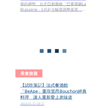
攏的趨勢。台北亞都麗緻「巴賽麗廳La
Brasserie」5月起大幅度調整菜單，涵
蓋法國13區傳統名菜的50道料理道道都
是經典；法式餐酒館「BeApe」則把里
昂Bouchon常見的內臟料理全都搬上餐
盤，在台北也能吃到最接近法國的經典
美食。
美食旅遊
【試吃筆記】法式餐酒館
「BeApe」重現里昂Bouchon經典
料理 讓人重新愛上老味道
2024.05.31 18:57