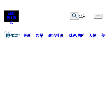
訂閱
登入
紙本雜
誌
最新
娛樂
政治社會
財經理財
人物
美