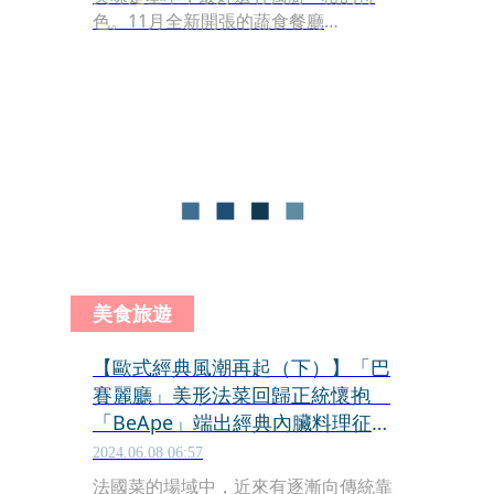
色。11月全新開張的蔬食餐廳
「Sunbird」座落於寧靜清幽的巷弄轉
角，以地中海風格蔬食為主軸，強調手
法細緻的Fine Dining，卻開出平易近人
的價格，讓我初次嘗試就愛上。
美食旅遊
【歐式經典風潮再起（下）】「巴
賽麗廳」美形法菜回歸正統懷抱
「BeApe」端出經典內臟料理征服
饕客
2024.06.08 06:57
法國菜的場域中，近來有逐漸向傳統靠