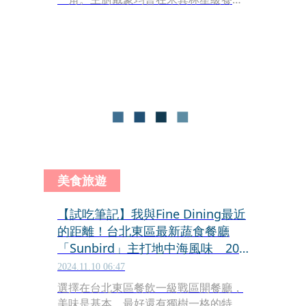
態芮擔任副主廚，後來選擇返鄉，重新
梳理宜蘭食材與飲食記憶，用法式技法
為故鄉風土端出更細緻的飲食文化，很
適合帶媽媽出門走走，順便享用一頓精
緻餐點。
美食旅遊
【試吃筆記】我與Fine Dining最近
的距離！台北東區最新蔬食餐廳
「Sunbird」主打地中海風味 20
倍大瑪德蓮顛覆視覺
2024.11.10 06:47
選擇在台北東區餐飲一級戰區開餐廳，
美味是基本，最好還有獨樹一格的特