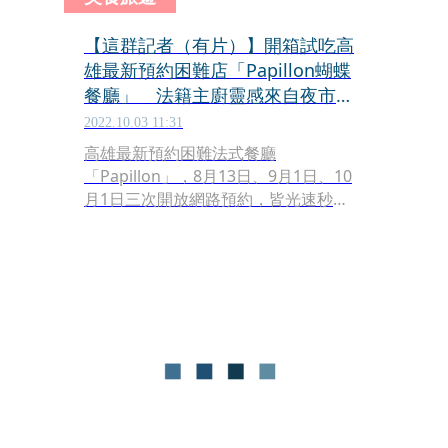
【這群記者（有片）】開箱試吃高
雄最新預約困難店「Papillon蝴蝶
餐廳」 法籍主廚靈感來自夜市鐵
板麵
2022.10.03 11:31
高雄最新預約困難法式餐廳
「Papillon」，8月13日、9月1日、10
月1日三次開放網路預約，皆光速秒
殺，一路滿到11月底，但神奇的是，第
一次開放訂位時，明明網路上還遍尋不
到一張菜色照片，位置竟然就賣光光
了！於是我在餐廳正式開幕前，受邀採
訪試吃，揭開蝴蝶的神祕面紗。