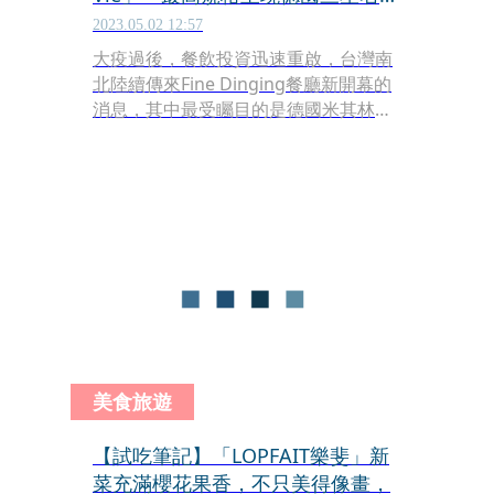
精準的理性與感性
2023.05.02 12:57
大疫過後，餐飲投資迅速重啟，台灣南
北陸續傳來Fine Dinging餐廳新開幕的
消息，其中最受矚目的是德國米其林三
星主廚來台投資並親自經營管理的「La
Vie by Thomas Bühner睿麗法式餐
廳」，4月底在台北大直開幕，據稱耗
資新台幣6,000萬元，完全依主廚傅納斯
要求的最高標準打造，每一項細節都有
德國式的精準特色，實在讓人大開眼
界。
美食旅遊
【試吃筆記】「LOPFAIT樂斐」新
菜充滿櫻花果香，不只美得像畫，