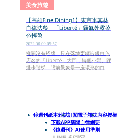
美食旅遊
【高雄Fine Dining1】東京米其林
血統法餐 「Liberté」霸氣外露菜
色輕盈
2022.06.09 05:57
推開沒有招牌，只在落地窗鑲嵌銀白色
店名的「Liberté」大門，轉個小彎、踩
幾步階梯，眼前景象是一座環形的白色
吧檯，像是正要緩緩亮起柔光、即將開
演的劇場。主廚武田健志抬頭看了過
來，帶有一種「這裡是我主場」的霸氣
感。
鏡週刊紙本雜誌
訂閱電子雜誌
內容授權
下載APP
新聞自律綱要
《鏡週刊》AI使用準則