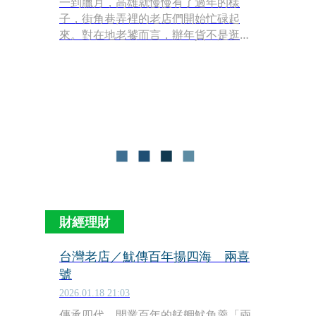
一到臘月，高雄就慢慢有了過年的樣
子，街角巷弄裡的老店們開始忙碌起
來。對在地老饕而言，辦年貨不是逛百
貨賣場，而是要鑽進市場，尋眷村臘
肉、挑古法日曬烏魚子、年貨大街張羅
零食，把熟悉的味道買齊，這個年才算
真的開始。
財經理財
台灣老店／魷傳百年揚四海 兩喜
號
2026.01.18 21:03
傳承四代、開業百年的艋舺魷魚羹「兩