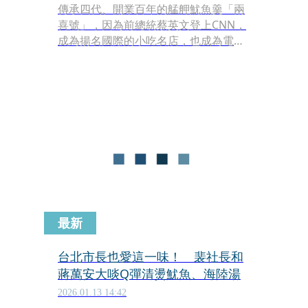
傳承四代、開業百年的艋舺魷魚羹「兩
喜號」，因為前總統蔡英文登上CNN，
成為揚名國際的小吃名店，也成為電影
與桌遊的題材。
最新
台北市長也愛這一味！ 裴社長和
蔣萬安大啖Q彈清燙魷魚、海陸湯
2026.01.13 14:42