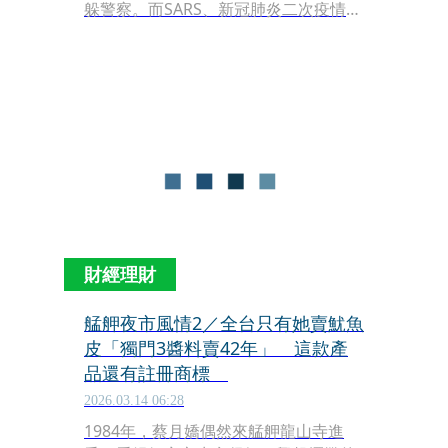
躲警察。而SARS、新冠肺炎二次疫情，
也影響生意，但阿嬌姨一家依然樂觀。
財經理財
艋舺夜市風情2／全台只有她賣魷魚
皮「獨門3醬料賣42年」 這款產
品還有註冊商標
2026.03.14 06:28
1984年，蔡月嬌偶然來艋舺龍山寺進