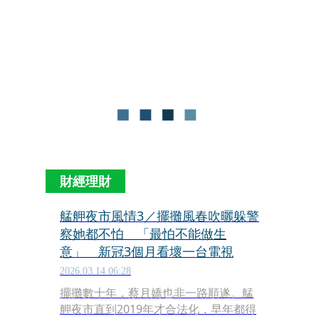
年在越南經商，賺賠不定，42年前為了
扛家計，在艋舺夜市擺攤賣烤魷魚至
今。
財經理財
艋舺夜市風情3／擺攤風春吹曬躲警
察她都不怕 「最怕不能做生
意」 新冠3個月看壞一台電視
2026.03.14 06:28
擺攤數十年，蔡月嬌也非一路順遂。艋
舺夜市直到2019年才合法化，早年都得