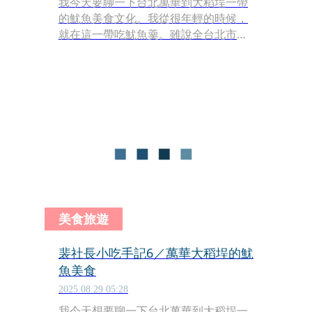
我今天要聊一下台北萬華到大稻埕一帶
的魷魚美食文化。我從很年輕的時候，
就在這一帶吃魷魚羹。雖說全台北市甚
至全台各地都有魷魚羹，但論密集程
度，還是以萬華、大稻埕一帶為勝。我
查了一下資料，好像魷魚羹確實是從這
裡發源並發揚起來的。
美食旅遊
裴社長小吃手記6／萬華大稻埕的魷
魚美食
2025.08.29 05:28
我今天想要聊一下台北萬華到大稻埕一