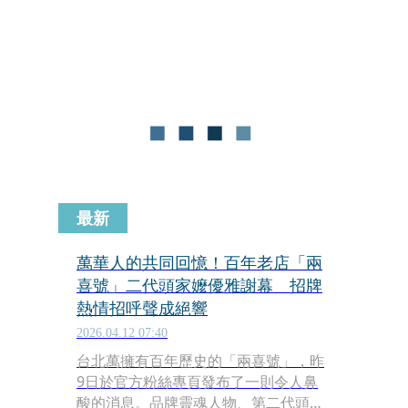
發熱烈討論。
最新
萬華人的共同回憶！百年老店「兩
喜號」二代頭家嬤優雅謝幕 招牌
熱情招呼聲成絕響
2026.04.12 07:40
台北萬擁有百年歷史的「兩喜號」，昨
9日於官方粉絲專頁發布了一則令人鼻
酸的消息。品牌靈魂人物、第二代頭家