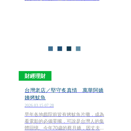
嬤陳王惠美女士，已圓滿完成人生旅
程，優雅謝幕。消息一出，引發無數老
主顧與在地人的感念，紛紛留言致哀，
懷念那道曾在萬華街頭傳遞數十載的溫
暖招呼聲。
財經理財
台灣老店／堅守炙真情 萬華阿嬌
姨烤魷魚
2026.03.15 07:28
早年各地戲院前皆有烤魷魚片攤，成為
看電影的必備零嘴，可說是台灣人的集
體回憶。今年70歲的蔡月嬌，因丈夫早