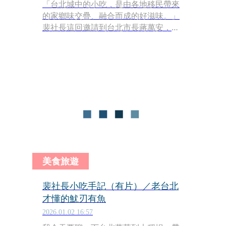
「台北城中的小吃，是由各地移民帶來
的家鄉味交疊、融合而成的好滋味。」
裴社長這回邀請到台北市長蔣萬安，走
進昔日迪化街首富「郭烏隆」占地百坪
的私宅，在紅磚老房的幽靜中，以古早
味龜苓膏揭開台北城小吃巡禮的序幕。
隨後兩人在慈聖宮的廟口攤位間穿梭，
不僅是在尋找美味，更是在探尋當年那
群帶著家鄉味來到台北的移民們，如何
豐富這座城市的美食寶庫。
美食旅遊
裴社長小吃手記（有片）／老台北
才懂的魷刃有魚
2026.01.02 16:57