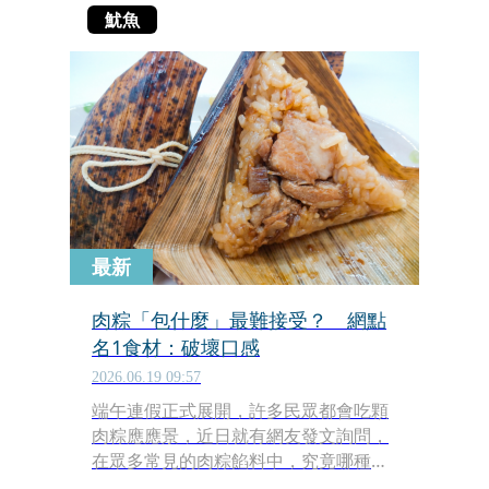
魷魚
最新
肉粽「包什麼」最難接受？ 網點
名1食材：破壞口感
2026.06.19 09:57
端午連假正式展開，許多民眾都會吃顆
肉粽應應景，近日就有網友發文詢問，
在眾多常見的肉粽餡料中，究竟哪種食
材最讓人難以接受，貼文曝光後立刻引