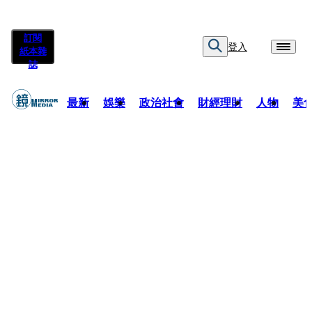
訂閱
登入
紙本雜
誌
最新
娛樂
政治社會
財經理財
人物
美