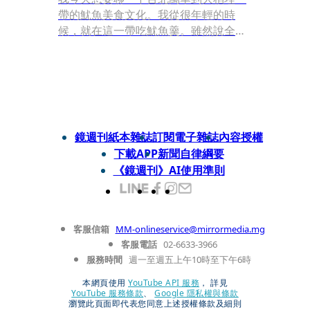
帶的魷魚美食文化。我從很年輕的時
候，就在這一帶吃魷魚羹。雖然說全台
北市甚至全台各地都有魷魚羹，但以密
集的程度，還是以萬華大稻埕一帶為
勝。我查了一下資料，好像魷魚羹確實
是從這裡發源並發揚起來的。
鏡週刊紙本雜誌
訂閱電子雜誌
內容授權
下載APP
新聞自律綱要
《鏡週刊》AI使用準則
客服信箱
MM-onlineservice@mirrormedia.mg
客服電話
02-6633-3966
服務時間
週一至週五上午10時至下午6時
本網頁使用
YouTube API 服務
， 詳見
YouTube 服務條款
、
Google 隱私權與條款
瀏覽此頁面即代表您同意上述授權條款及細則