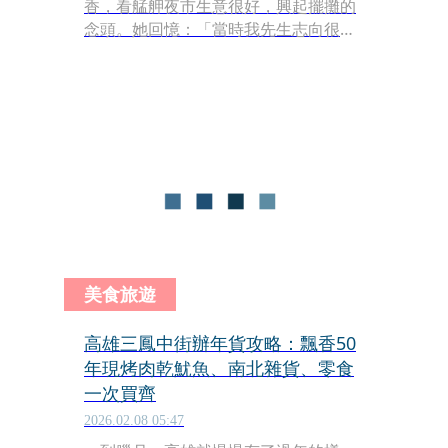
香，看艋舺夜市生意很好，興起擺攤的
念頭。她回憶：「當時我先生志向很
高，去越南做生意。他最初的投資賠
錢，為了養家，我看萬華生意可做，就
來擺攤。那時二個女兒還在念小學，兒
子國中畢業就開始幫我壓魷魚片，就這
樣開始賣。」
美食旅遊
高雄三鳳中街辦年貨攻略：飄香50
年現烤肉乾魷魚、南北雜貨、零食
一次買齊
2026.02.08 05:47