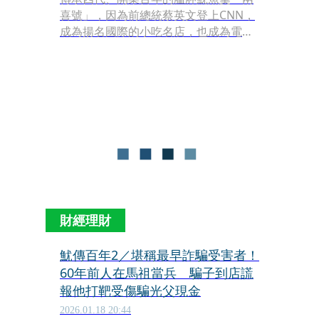
喜號」，因為前總統蔡英文登上CNN，
成為揚名國際的小吃名店，也成為電影
與桌遊的題材。
財經理財
魷傳百年2／堪稱最早詐騙受害者！
60年前人在馬祖當兵 騙子到店謊
報他打靶受傷騙光父現金
2026.01.18 20:44