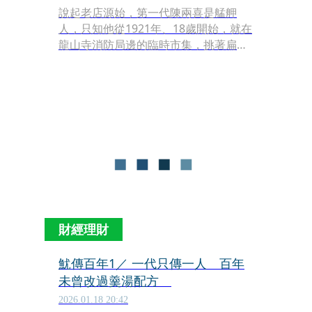
說起老店源始，第一代陳兩喜是艋舺
人，只知他從1921年、18歲開始，就在
龍山寺消防局邊的臨時市集，挑著扁擔
賣一些小吃糊口。後來專賣魷魚羹，跟
大稻埕有關。「兩喜號的魷魚，都從大
稻埕進的，跟商家都好幾代交情。像我
阿公也是大稻埕人，不是阿祖親生，是
養子。」陳輿安說起過去，掀出不為人
知的家史。
財經理財
魷傳百年1／ 一代只傳一人 百年
未曾改過羹湯配方
2026.01.18 20:42