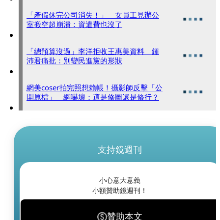
「產假休完公司消失！」 女員工見辦公
室搬空超崩潰：資遣費也沒了
「總預算沒過」李洋拒收王惠美資料 鍾
沛君痛批：別變民進黨的形狀
網美coser拍完照想賴帳！攝影師反擊「公
開原檔」 網嚇壞：這是修圖還是修行？
支持鏡週刊
小心意大意義
小額贊助鏡週刊！
贊助本文