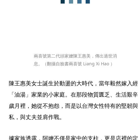
兩喜號第二代頭家嬤陳王惠美，傳出過世消
息。（翻攝自臉書兩喜號 Liang Xi Hao ）
陳王惠美女士誕生於動盪的大時代，當年毅然嫁入經
「油湯」家業的小家庭。在那段物質匱乏、生活艱辛
歲月裡，她從不抱怨，而是以台灣女性特有的堅韌與
私，與丈夫並肩作戰。
據家族透露，阿嬤不僅是家中的支柱，更是店裡的定