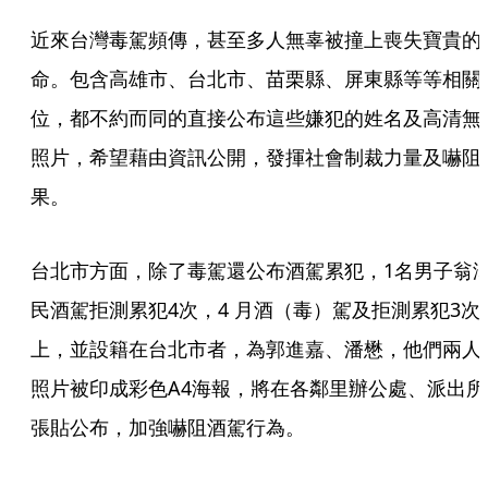
近來台灣毒駕頻傳，甚至多人無辜被撞上喪失寶貴的
命。包含高雄市、台北市、苗栗縣、屏東縣等等相關
位，都不約而同的直接公布這些嫌犯的姓名及高清無
照片，希望藉由資訊公開，發揮社會制裁力量及嚇阻
果。
台北市方面，除了毒駕還公布酒駕累犯，1名男子翁
民酒駕拒測累犯4次，4 月酒（毒）駕及拒測累犯3次
上，並設籍在台北市者，為郭進嘉、潘懋，他們兩人
照片被印成彩色A4海報，將在各鄰里辦公處、派出所
張貼公布，加強嚇阻酒駕行為。