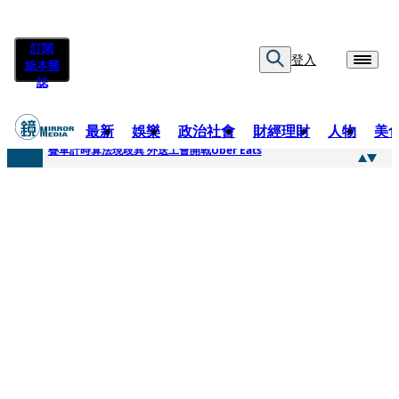
訂閱
登入
紙本雜
誌
最新
娛樂
政治社會
財經理財
人物
美
快訊
疊單計時算法現歧異 外送工會開戰Uber Eats
快訊
靚時尚／大丈夫當如是 Multifaceted Manhood
快訊
前時力黨魁表態「反對刪公視預算」 盼在野三思：改凍結處理受質疑項目