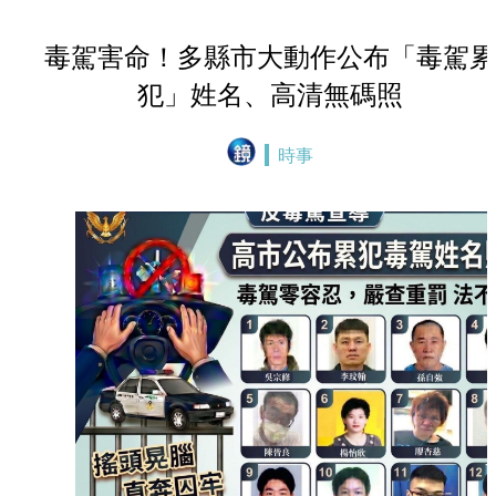
毒駕害命！多縣市大動作公布「毒駕累
犯」姓名、高清無碼照
時事