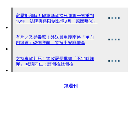
家屬拒和解！邱軍酒駕撞死運將一審重判
10年 法院再祭限制出境8月「原因曝光」
有片／又是毒駕！外送員重慶南路「單向
四線道」恐怖逆向 警搜出安非他命
支持毒駕判死！警政署長批如「不定時炸
彈」 喊話同仁：該開槍就開槍
鏡週刊