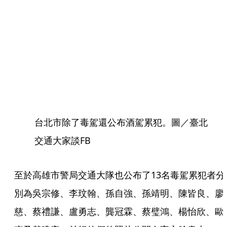
台北市除了毒駕還公布酒駕累犯。圖／臺北
交通大家談FB
至於高雄市警局交通大隊也公布了13名毒駕累犯者分
別為吳宗修、李玟翰、孫自強、孫靖明、陳皆良、廖
慈、蔡禮謙、盧勇志、龔冠霖、蔡璧鴻、楊怡欣、歐