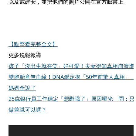
克及戴建安，並把他們的照片公開在官方臉書上。
【點擊看完整全文】
更多鏡報報導
孩子「沒出生就在笑」好可愛！夫妻得知真相崩潰墮
雙胞胎竟無血緣！DNA鑑定揭「50年前驚人真相」
媽媽全說了
25歲銀行員工作穩定「想辭職了」原因曝光 問：只
做兼職可以嗎？