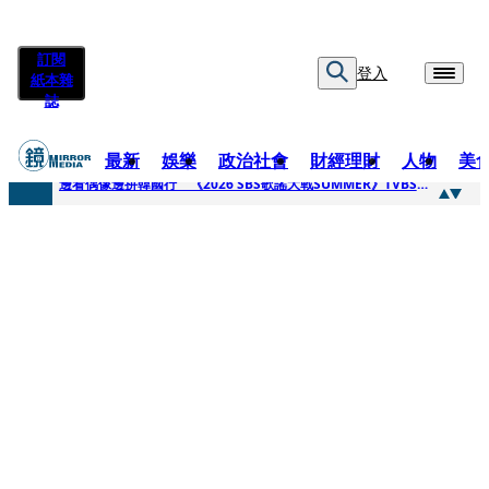
訂閱
登入
紙本雜
誌
最新
娛樂
政治社會
財經理財
人物
美
快訊
邊看偶像邊拚韓國行 《2026 SBS歌謠大戰SUMMER》TVBS直播祭追星福利
快訊
代誌大條火急跳船？ 宏碁派任李文詳接掌兆基屋管2天就喊撤出！
快訊
一句「請回去坐好」 特教生持斷掃把戳女代課老師眼睛大失血近失明