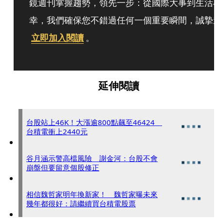
鏡週刊掌握趨勢，領先一步：從國際大事到生活
幸，我們確保您不錯過任何一個重要瞬間，誠摯
立即加入閱讀
。
延伸閱讀
台股站上46K！大漲逾800點飆至46424
台積電衝上2440元
谷月涵示警高檔風險 謝金河：台股不會
崩盤但要留意個股修正
相信魏哲家明年換新家！ 魏哲家曝未來
幾年都很好：請繼續買台積電股票