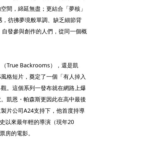
的空間，綿延無盡；更結合「夢核」
舊感，彷彿夢境般單調、缺乏細節背
卡。自發參與創作的人們，從同一個概
ue Backrooms），還是凱
HS風格短片，奠定了一個「有人掉入
界觀。這個系列一發布就在網路上爆
數。凱恩・帕森斯更因此在高中最後
製片公司A24支持下，他首度持導
史以來最年輕的導演（現年20
高票房的電影。