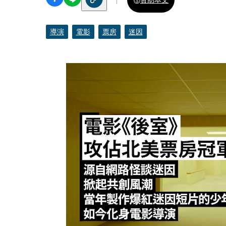
導演
電影
票房
迷因