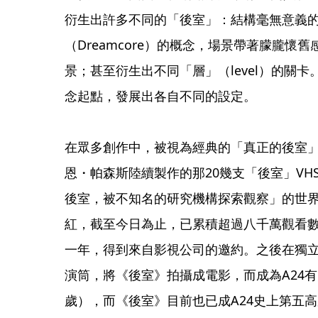
衍生出許多不同的「後室」：結構毫無意義
（Dreamcore）的概念，場景帶著朦朧懷
景；甚至衍生出不同「層」（level）的關
念起點，發展出各自不同的設定。
在眾多創作中，被視為經典的「真正的後室」（Tr
恩・帕森斯陸續製作的那20幾支「後室」V
後室，被不知名的研究機構探索觀察」的世
紅，截至今日為止，已累積超過八千萬觀看
一年，得到來自影視公司的邀約。之後在獨立
演筒，將《後室》拍攝成電影，而成為A24有
歲），而《後室》目前也已成A24史上第五