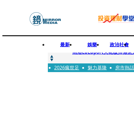
最新
娛樂
政治社會
快訊
南港LaLaport天花板掉
2026瘋世足
快訊
魅力基隆
房市熱
川普又出招！多晶矽產品課15
快訊
美伊衝突要注意！ 台塑四寶