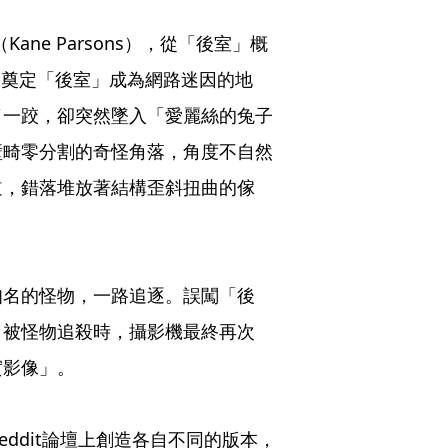
ane Parsons），從「後室」概
，奠定「後室」成為網路迷因的地
了一跤，卻突然墜入「愛麗絲的兔子
壁畸零分割的奇怪角落，角度不自然
道，錯落堆放著結構歪斜扭曲的傢
知名的怪物，一路追逐。誤闖「後
角被怪物追殺時，攝影機最終再次
實影像」。
ddit論壇上創造各自不同的版本，