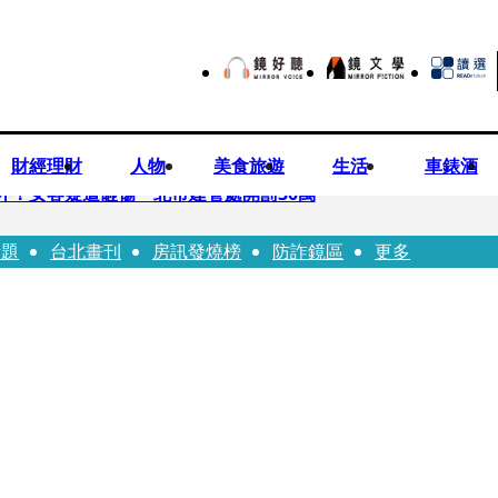
財經理財
人物
美食旅遊
生活
車錶酒
落意外！女客疑遭砸傷 北市建管處開罰30萬
話題
台北畫刊
房訊發燒榜
防詐鏡區
更多
%關稅12月生效 經濟部回應了
7月營收齊揚股價抗跌