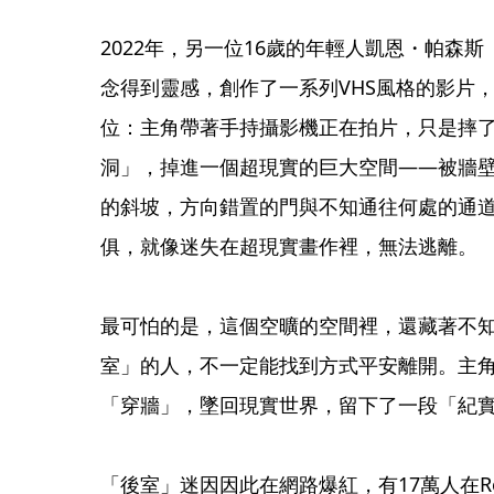
2022年，另一位16歲的年輕人凱恩・帕森斯（K
念得到靈感，創作了一系列VHS風格的影片
位：主角帶著手持攝影機正在拍片，只是摔
洞」，掉進一個超現實的巨大空間——被牆
的斜坡，方向錯置的門與不知通往何處的通
俱，就像迷失在超現實畫作裡，無法逃離。
最可怕的是，這個空曠的空間裡，還藏著不
室」的人，不一定能找到方式平安離開。主
「穿牆」，墜回現實世界，留下了一段「紀
「後室」迷因因此在網路爆紅，有17萬人在Re