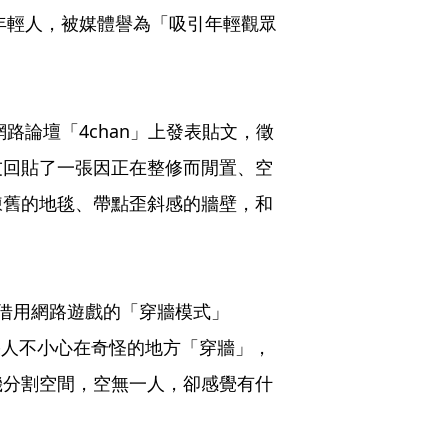
的年輕人，被媒體譽為「吸引年輕觀眾
路論壇「4chan」上發表貼文，徵
友回貼了一張因正在整修而閒置、空
陳舊的地毯、帶點歪斜感的牆壁，和
照片，借用網路遊戲的「穿牆模式」
如果人不小心在奇怪的地方「穿牆」，
機分割空間，空無一人，卻感覺有什