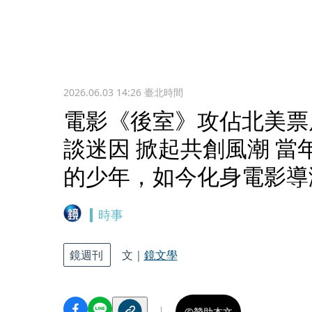
2026.06.03 14:26
臺北時間
電影《後室》攻佔北美票
談迷因 掀起共創風潮 當
的少年，如今化身電影導
時事
鏡週刊
文｜
鏡文學
贊助本文