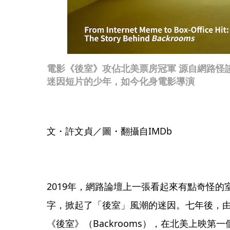
電影《後室》攻佔北美票房冠軍 源自網路怪談
迷因短片的少年，如今化身電影導演
文・許文貞／圖・翻攝自IMDb
2019年，網路論壇上一張看起來有點奇怪
字，掀起了「後室」風潮的迷因。七年後，
《後室》（Backrooms），在北美上映第一