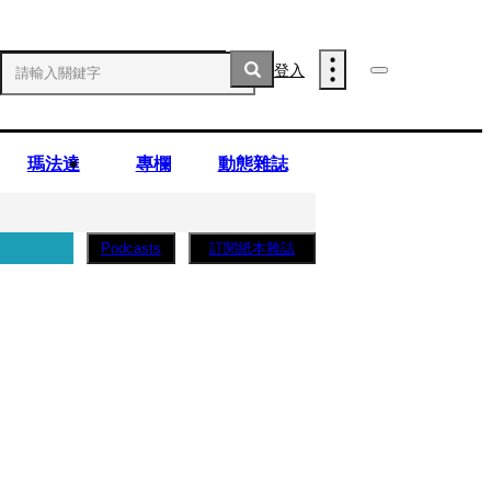
登入
瑪法達
專欄
動態雜誌
訂閱紙本雜誌
Podcasts