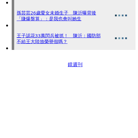
孫芸芸26歲愛女未婚生子 陳沂曝背後
「賺爆盤算」：是我也會叫她生
王子認花33萬閃兵被抓！ 陳沂：國防部
不給王大陸放榮譽假嗎？
鏡週刊