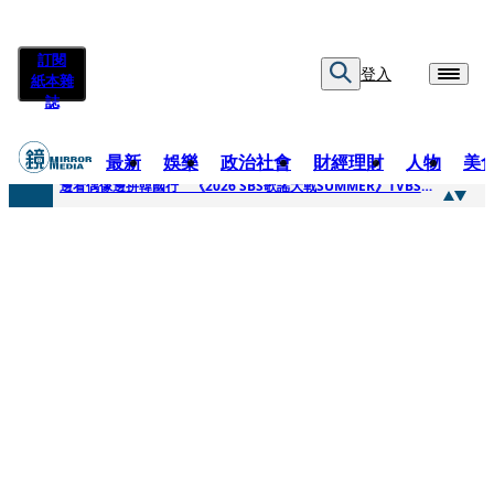
訂閱
登入
紙本雜
誌
最新
娛樂
政治社會
財經理財
人物
美
快訊
邊看偶像邊拚韓國行 《2026 SBS歌謠大戰SUMMER》TVBS直播祭追星福利
快訊
代誌大條火急跳船？ 宏碁派任李文詳接掌兆基屋管2天就喊撤出！
快訊
一句「請回去坐好」 特教生持斷掃把戳女代課老師眼睛大失血近失明