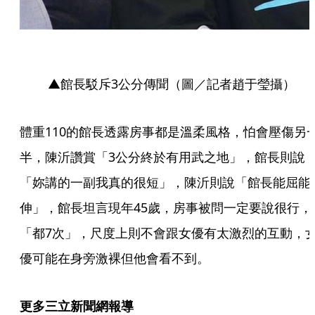
▲館長駁斥3公分傳聞（圖／記者趙于瑩攝）
體重110的館長透露房事都是溫柔風格，怕會壓傷另
半，陳沂讚賞「3公分終於有用武之地」，館長則說
「妳講的一副我真的很短」，陳沂則說「館長能屈能
伸」，館長坦言現年45歲，房事被問一定要說很行，
「都7次」，尺度上則不會跟女優有太激烈的互動，
優可能在身旁激裸但他會看不到。
更多三立新聞網報導