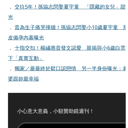
．
交往5年！孫協志閃娶夏宇童 「隱藏的女兒」甜
光
．
昔為生子痛哭撞牆！孫協志閃娶小10歲夏宇童 
皮備孕內幕曝光
．
十指交扣！楊繡惠昔發文認愛 親揭與小6歲白雲
下「真實互動」
．
獨家／薔薔終於鬆口認戀情 另一半身份曝光：老
婆跟妳最幸福
小心意大意義，小額贊助鏡週刊！