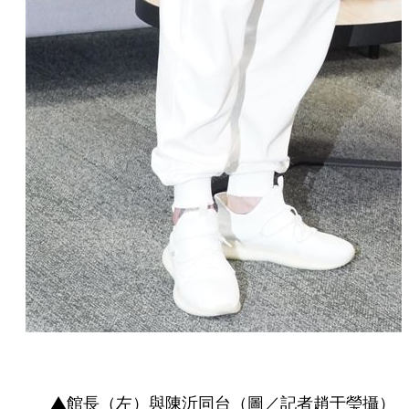
▲館長（左）與陳沂同台（圖／記者趙于瑩攝）