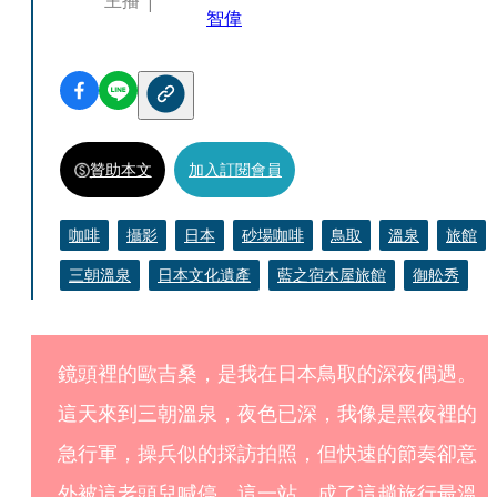
主播
智偉
贊助本文
加入訂閱會員
咖啡
攝影
日本
砂場咖啡
鳥取
溫泉
旅館
三朝溫泉
日本文化遺產
藍之宿木屋旅館
御舩秀
鏡頭裡的歐吉桑，是我在日本鳥取的深夜偶遇。
這天來到三朝溫泉，夜色已深，我像是黑夜裡的
急行軍，操兵似的採訪拍照，但快速的節奏卻意
外被這老頭兒喊停，這一站，成了這趟旅行最溫