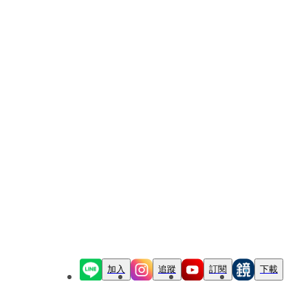
加入
追蹤
訂閱
下載