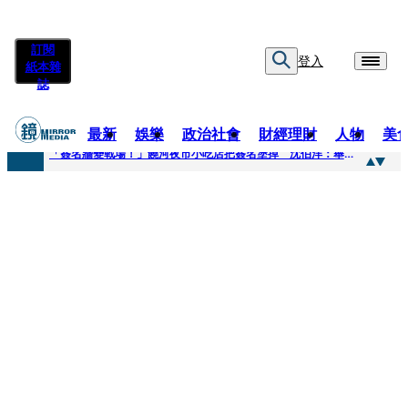
訂閱
登入
紙本雜
誌
最新
娛樂
政治社會
財經理財
人物
美
快訊
「簽名牆變戰場！」饒河夜市小吃店把簽名塗掉 沈伯洋：舉雙手贊成
快訊
抛「雙AI」施政藍圖！徐欣瑩宣示無縫接軌楊文科 延續五支箭與十大交通建設
快訊
翻拍雄二飛彈密件給中共女特工 海峰士兵認罪減刑判2年7月