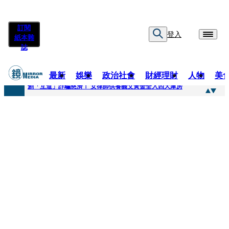
訂閱
登入
紙本雜
誌
最新
娛樂
政治社會
財經理財
人物
美
快訊
創「互道」詐騙慈濟！ 女律師供養義父黃金全入四大庫房
快訊
前時力黨魁表態「反對刪公視預算」 盼在野三思：改凍結處理受質疑項目
快訊
六強片齊聚桃影 小薰《祖先鬼》回桃影娘家 《長安的荔枝》桃影加映一票難求