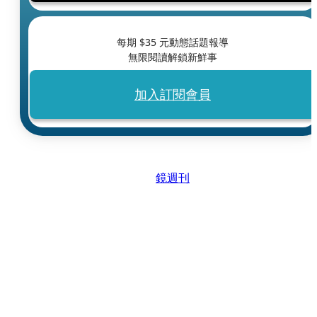
每期 $
35
元動態話題報導
無限閱讀解鎖新鮮事
加入訂閱會員
鏡週刊