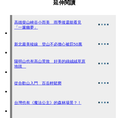
延伸閱讀
高雄柴山峽谷小而美 雨季後還能看見
「一簾幽夢」
新北最美稜線 登山不必擔心被罰50萬
陽明山也有高山景致 好美的綠絨絨草原
地毯
從合歡山入門 百岳輕鬆爬
台灣也有《魔法公主》的森林場景？！