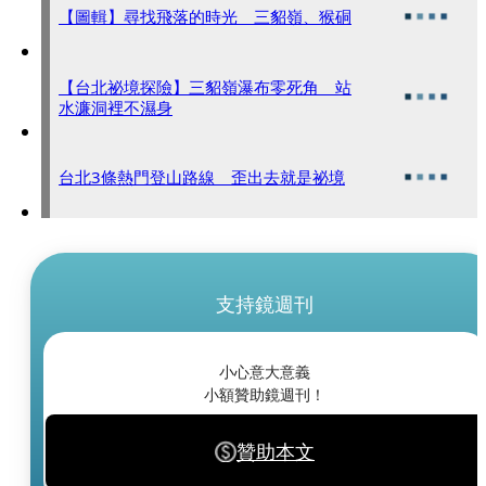
【圖輯】尋找飛落的時光 三貂嶺、猴硐
【台北祕境探險】三貂嶺瀑布零死角 站
水濂洞裡不濕身
台北3條熱門登山路線 歪出去就是祕境
支持鏡週刊
小心意大意義
小額贊助鏡週刊！
贊助本文