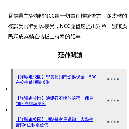
電信業主管機關NCC將一切責任推給警方，踢皮球的
徑讓受害者難以接受，NCC應儘速提出對策，別讓廣
民眾成為躺在砧板上待宰的肥羊。
延伸閱讀
【詐騙進校園】學長促銷門號換現金 500
在校生遭拐騙破財
【詐騙進校園】通訊行不說的祕密 佣金
制度成詐騙溫床
【詐騙進校園】想貼補家用遭騙 大學生
苦揹6位數電信債