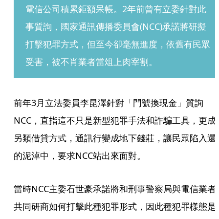
電信公司積累鉅額呆帳。2年前曾有立委針對此
事質詢，國家通訊傳播委員會(NCC)承諾將研擬
打擊犯罪方式，但至今卻毫無進度，依舊有民眾
受害，被不肖業者當俎上肉宰割。
前年3月立法委員李昆澤針對「門號換現金」質詢
NCC，直指這不只是新型犯罪手法和詐騙工具，更成
另類借貸方式，通訊行變成地下錢莊，讓民眾陷入還
的泥淖中，要求NCC站出來面對。
當時NCC主委石世豪承諾將和刑事警察局與電信業者
共同研商如何打擊此種犯罪形式，因此種犯罪樣態是