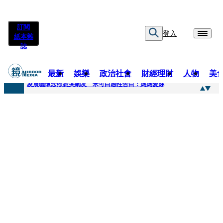
訂閱
登入
紙本雜
誌
最新
娛樂
政治社會
財經理財
人物
美
快訊
凌晨曬懷念照惹哭網友 米可白感性告白：媽媽愛妳
快訊
酸民質疑民進黨「是不是有她裸照？」 黃智賢3點回嗆獲網友讚爆
快訊
姜厚任「老牛找到嫩草」再談小24歲女友 揭七世情緣駁拐坑、暈船破財