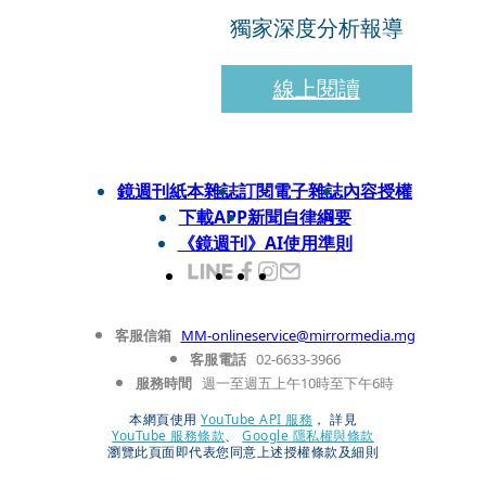
獨家深度分析報導
線上閱讀
鏡週刊紙本雜誌
訂閱電子雜誌
內容授權
下載APP
新聞自律綱要
《鏡週刊》AI使用準則
客服信箱
MM-onlineservice@mirrormedia.mg
客服電話
02-6633-3966
服務時間
週一至週五上午10時至下午6時
本網頁使用
YouTube API 服務
， 詳見
YouTube 服務條款
、
Google 隱私權與條款
瀏覽此頁面即代表您同意上述授權條款及細則