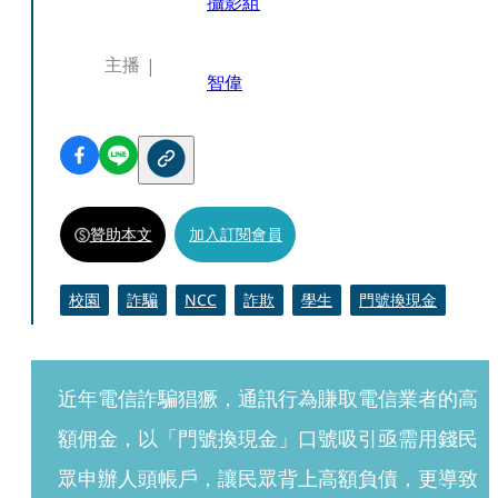
攝影組
主播
智偉
贊助本文
加入訂閱會員
校園
詐騙
NCC
詐欺
學生
門號換現金
近年電信詐騙猖獗，通訊行為賺取電信業者的高
額佣金，以「門號換現金」口號吸引亟需用錢民
眾申辦人頭帳戶，讓民眾背上高額負債，更導致