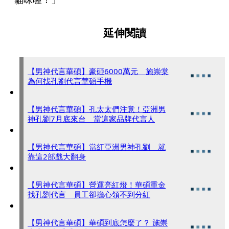
延伸閱讀
【男神代言華碩】豪砸6000萬元 施崇棠
為何找孔劉代言華碩手機
【男神代言華碩】孔太太們注意！亞洲男
神孔劉7月底來台 當這家品牌代言人
【男神代言華碩】當紅亞洲男神孔劉 就
靠這2部戲大翻身
【男神代言華碩】營運亮紅燈！華碩重金
找孔劉代言 員工卻擔心領不到分紅
【男神代言華碩】華碩到底怎麼了？ 施崇