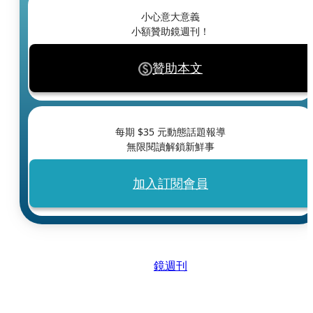
小心意大意義
小額贊助鏡週刊！
贊助本文
每期 $
35
元動態話題報導
無限閱讀解鎖新鮮事
加入訂閱會員
鏡週刊