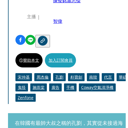
陳俊銘
蕭志傑
主播
智偉
贊助本文
加入訂閱會員
宋仲基
周杰倫
孔劉
朴寶劍
南韓
代言
華碩
鬼怪
施崇棠
廣告
手機
Coway空氣清淨機
Zenfone
在韓國有最帥大叔之稱的孔劉，其實從未接過海