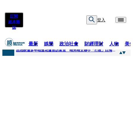
訂閱
登入
紙本雜
誌
最新
娛樂
政治社會
財經理財
人物
美
快訊
品冠睽違多年唱進花蓮首訪富里 晴男晴女聯手「打敗」白海豚颱風
快訊
【台中戰局特輯】何欣純支持度暴增 藍營民調老劇本急救援
快訊
natori再訪台北人氣爆棚 〈Overdose〉一響全場尖叫「I Love You Taipei」