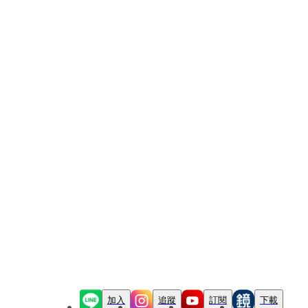
加入
追蹤
訂閱
下載