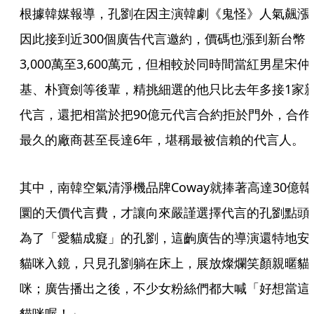
根據韓媒報導，孔劉在因主演韓劇《鬼怪》人氣飆漲
因此接到近300個廣告代言邀約，價碼也漲到新台幣
3,000萬至3,600萬元，但相較於同時間當紅男星宋仲
基、朴寶劍等後輩，精挑細選的他只比去年多接1家
代言，還把相當於把90億元代言合約拒於門外，合作
最久的廠商甚至長達6年，堪稱最被信賴的代言人。
其中，南韓空氣清淨機品牌Coway就捧著高達30億韓
圜的天價代言費，才讓向來嚴謹選擇代言的孔劉點頭
為了「愛貓成癡」的孔劉，這齣廣告的導演還特地安
貓咪入鏡，只見孔劉躺在床上，展放燦爛笑顏親暱貓
咪；廣告播出之後，不少女粉絲們都大喊「好想當這
貓咪喔！」