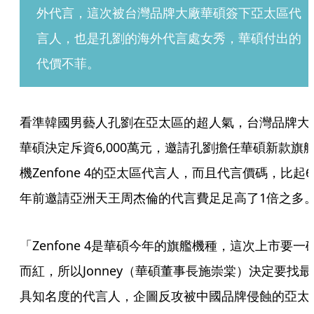
外代言，這次被台灣品牌大廠華碩簽下亞太區代
言人，也是孔劉的海外代言處女秀，華碩付出的
代價不菲。
看準韓國男藝人孔劉在亞太區的超人氣，台灣品牌大
華碩決定斥資6,000萬元，邀請孔劉擔任華碩新款旗
機Zenfone 4的亞太區代言人，而且代言價碼，比起6
年前邀請亞洲天王周杰倫的代言費足足高了1倍之多
「Zenfone 4是華碩今年的旗艦機種，這次上市要一
而紅，所以Jonney（華碩董事長施崇棠）決定要找最
具知名度的代言人，企圖反攻被中國品牌侵蝕的亞太