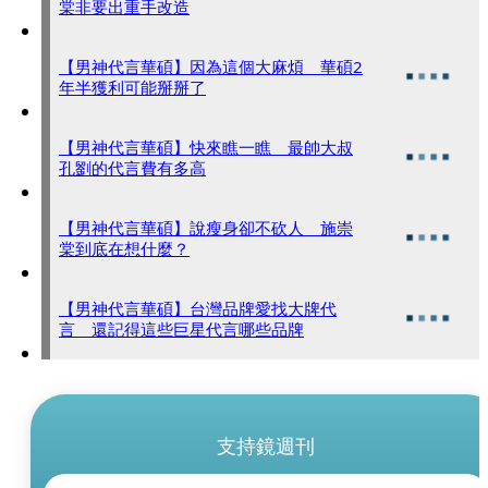
棠非要出重手改造
【男神代言華碩】因為這個大麻煩 華碩2
年半獲利可能掰掰了
【男神代言華碩】快來瞧一瞧 最帥大叔
孔劉的代言費有多高
【男神代言華碩】說瘦身卻不砍人 施崇
棠到底在想什麼？
【男神代言華碩】台灣品牌愛找大牌代
言 還記得這些巨星代言哪些品牌
支持鏡週刊