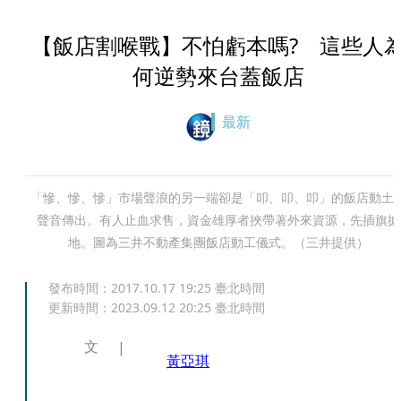
【飯店割喉戰】不怕虧本嗎? 這些人
何逆勢來台蓋飯店
最新
「慘、慘、慘」市場聲浪的另一端卻是「叩、叩、叩」的飯店動土
聲音傳出。有人止血求售，資金雄厚者挾帶著外來資源，先插旗據
地。圖為三井不動產集團飯店動工儀式。（三井提供）
發布時間：
2017.10.17 19:25
臺北時間
更新時間：
2023.09.12 20:25
臺北時間
文
黃亞琪