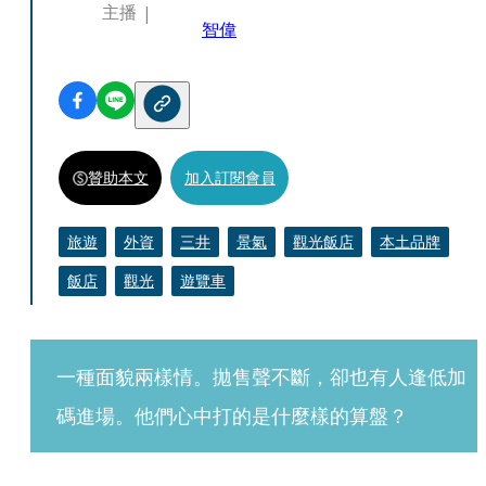
主播
智偉
贊助本文
加入訂閱會員
旅遊
外資
三井
景氣
觀光飯店
本土品牌
飯店
觀光
遊覽車
一種面貌兩樣情。拋售聲不斷，卻也有人逢低加
碼進場。他們心中打的是什麼樣的算盤？