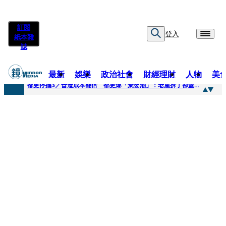
訂閱
登入
紙本雜
誌
最新
娛樂
政治社會
財經理財
人物
美
快訊
都更停擺3／營造成本翻倍 都更爆「棄嬰潮」：老屋拆了卻蓋不下去
快訊
SWAROVSKI把愛繫成一個蝴蝶結 七夕推出大中華區特別款
快訊
車內強吻女藝人「知名經紀人身分曝光」 硬辯「又沒伸舌頭」！法官判決書罕見批噁心