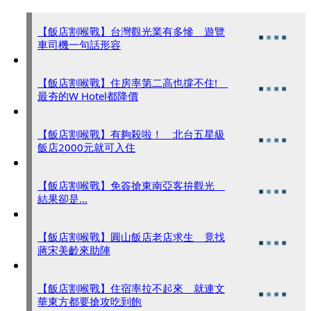
【飯店割喉戰】台灣觀光業有多慘 遊覽
車司機一句話形容
【飯店割喉戰】住房率第二高也撐不住!
最夯的W Hotel都降價
【飯店割喉戰】有夠殺啦！ 北台五星級
飯店2000元就可入住
【飯店割喉戰】免簽搶東南亞客拚觀光
結果卻是…
【飯店割喉戰】圓山飯店老店求生 竟找
蔣宋美齡來助陣
【飯店割喉戰】住宿率拉不起來 就連文
華東方都要搶攻吃到飽