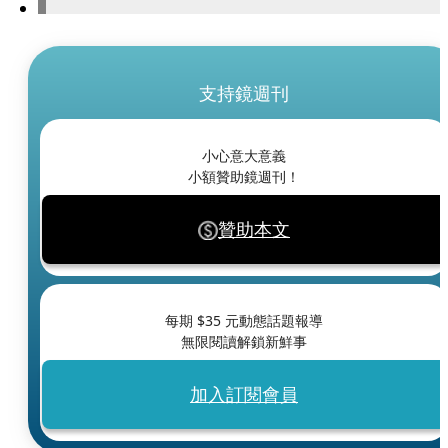
支持鏡週刊
小心意大意義
小額贊助鏡週刊！
贊助本文
每期 $
35
元動態話題報導
無限閱讀解鎖新鮮事
加入訂閱會員