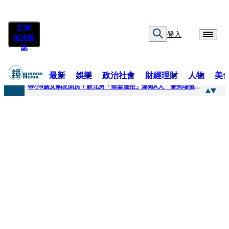
訂閱
登入
紙本雜
誌
最新
娛樂
政治社會
財經理財
人物
美
快訊
帶小9歲女網友開房！新北男「無套遭拒」爆氣K人 警到場傻眼搜到手銬、改造槍
快訊
natori再訪台北人氣爆棚 〈Overdose〉一響全場尖叫「I Love You Taipei」
快訊
42歲情色片女星宣布閃嫁「前職棒投手」！ 她甜讚老公「投球速度快」：擄獲我的心