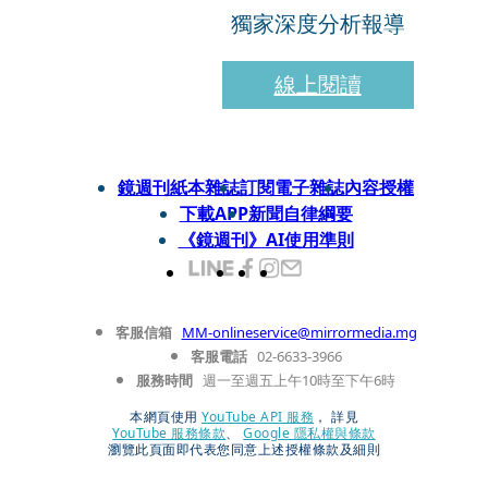
獨家深度分析報導
線上閱讀
鏡週刊紙本雜誌
訂閱電子雜誌
內容授權
下載APP
新聞自律綱要
《鏡週刊》AI使用準則
客服信箱
MM-onlineservice@mirrormedia.mg
客服電話
02-6633-3966
服務時間
週一至週五上午10時至下午6時
本網頁使用
YouTube API 服務
， 詳見
YouTube 服務條款
、
Google 隱私權與條款
瀏覽此頁面即代表您同意上述授權條款及細則