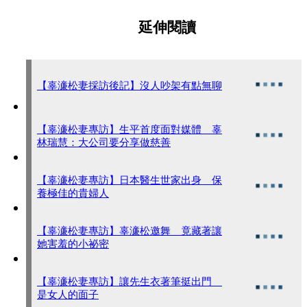
延伸閱讀
【辜濓松妻採訪後記】沒人吵架有點無聊
【辜濓松妻專訪】生平首度面對媒體 辜
林瑞慧：大公司要分享做慈善
【辜濓松妻專訪】日本醫生世家出身 保
養極佳的貴婦人
【辜濓松妻專訪】辜濓松邀舞 竟藏著讓
她害羞的小祕密
【辜濓松妻專訪】讓先生衣著筆挺出門
是女人的面子