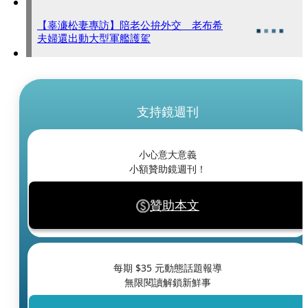
【辜濓松妻專訪】陪老公拚外交 老布希
夫婦還出動大型軍艦護駕
支持鏡週刊
小心意大意義
小額贊助鏡週刊！
贊助本文
每期 $
35
元動態話題報導
無限閱讀解鎖新鮮事