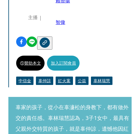
賴智揚
主播
智偉
贊助本文
加入訂閱會員
中信金
辜仲諒
紅火案
公益
辜林瑞慧
辜家的孩子，從小在辜濓松的身教下，都有做外
交的責任感。辜林瑞慧認為，3子1女中，最具有
父親外交特質的孩子，就是辜仲諒，遺憾他因紅