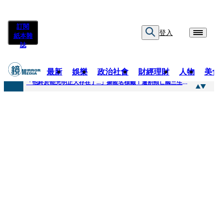
訂閱
登入
紙本雜
誌
最新
娛樂
政治社會
財經理財
人物
美
快訊
「他終於能光明正大存在了...」撕匿名標籤！遭割頸亡國三生「楊承勳」真名解禁 乾妹法庭抗辯引眾怒
快訊
12歲女兒天天幫化妝 孫儷有個專屬化妝師還讚媽媽底子好
快訊
相機忘在澎湖民宿被誤當垃圾丟！百萬YTR衝掩埋場直播「開挖50噸垃圾山」 怕私人片外流...