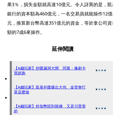
果3％，損失金額就高達10億元。令人訝異的是，凱
銀行的資本額為460億元，一名交易員就能操作12億
元，換算新台幣高達351億元的資金，等於拿公司資
額的7成6來操作。
延伸閱讀
【A錢玩家】炒匯漏洞大開 同業：像刷卡
買超跑
【A錢玩家】凱基外匯爆出大包 金管會打
算這麼做
【A錢玩家】炒加幣賠到脫褲 又是川普害
的