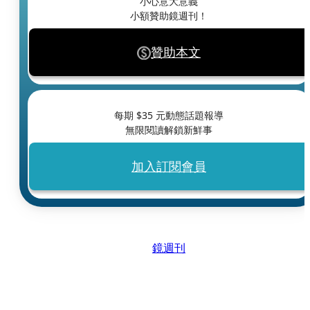
小心意大意義
小額贊助鏡週刊！
贊助本文
每期 $
35
元動態話題報導
無限閱讀解鎖新鮮事
加入訂閱會員
鏡週刊