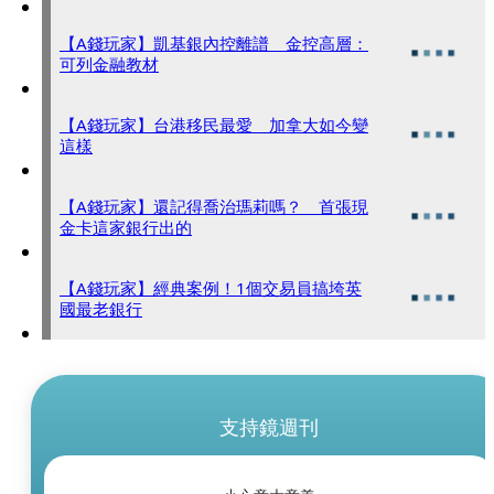
【A錢玩家】凱基銀內控離譜 金控高層：
可列金融教材
【A錢玩家】台港移民最愛 加拿大如今變
這樣
【A錢玩家】還記得喬治瑪莉嗎？ 首張現
金卡這家銀行出的
【A錢玩家】經典案例！1個交易員搞垮英
國最老銀行
支持鏡週刊