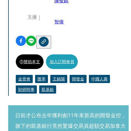
陳俊銘
主播
智偉
贊助本文
加入訂閱會員
金管會
匯率
王銘陽
開發金
中國人壽
財經時事
凱基銀
日前才公布去年獲利創11年來新高的開發金控，
旗下的凱基銀行竟然驚爆交易員超額交易加拿大