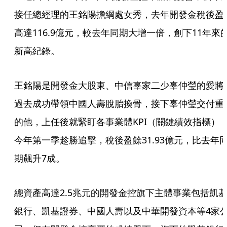
接任總經理的王銘陽擔綱處女秀，去年開發金稅後盈
高達116.9億元，較去年同期大增一倍，創下11年來
新高紀錄。 
王銘陽是開發金大股東、中信辜家二少辜仲瑩的愛將
過去成功帶領中國人壽脫胎換骨，接下辜仲瑩交付重
的他，上任後就緊盯各事業體KPI（關鍵績效指標）
今年第一季趁勝追擊，稅後盈餘31.93億元，比去年
期飆升7成。 
總資產高達2.5兆元的開發金控旗下主體事業包括凱
銀行、凱基證券、中國人壽以及中華開發資本等4家