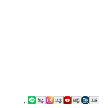
加入
追蹤
訂閱
下載