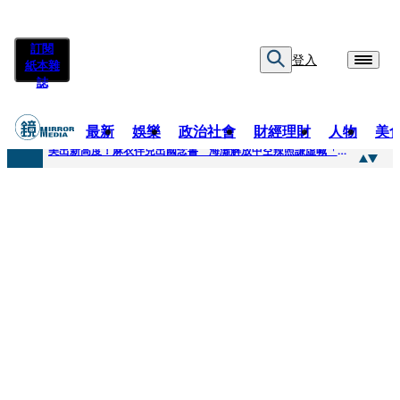
訂閱
登入
紙本雜
誌
最新
娛樂
政治社會
財經理財
人物
美
快訊
美出新高度！麻衣伴兒出國念書 海灘解放中空辣照謙虛喊「我也是學生」
快訊
方志友離婚了！閨密昆凌10年前「神預言」 節目上真情告白：擔心多過開心
快訊
曾被造謠吸毒..蕭敬騰中台2地檢驗反擊 親曝原因喊：難道要讓這些人把我毀了？