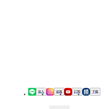
加入
追蹤
訂閱
下載