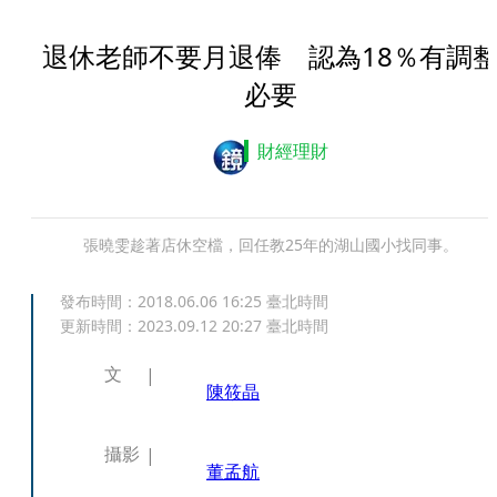
退休老師不要月退俸 認為18％有調
必要
財經理財
張曉雯趁著店休空檔，回任教25年的湖山國小找同事。
發布時間：
2018.06.06 16:25
臺北時間
更新時間：
2023.09.12 20:27
臺北時間
文
陳筱晶
攝影
董孟航