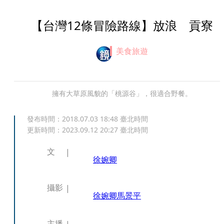
【台灣12條冒險路線】放浪 貢寮
美食旅遊
擁有大草原風貌的「桃源谷」，很適合野餐。
發布時間：
2018.07.03 18:48
臺北時間
更新時間：
2023.09.12 20:27
臺北時間
文
徐婉卿
攝影
徐婉卿
馬景平
主播