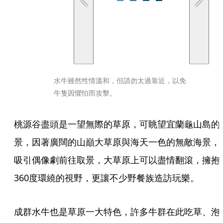
水牛雖然性情溫和，但請勿太過靠近，以免
牛隻因懼怕而攻擊。
桃源谷盡頭是一望無際的草原，可眺望宜蘭龜山島的
景，因著廣闊的山巔大草原與海天一色的無敵海景，
吸引偶像劇前往取景，大草原上可以盡情翻滾，擁抱
360度環繞的視野，更讓不少野餐族造訪玩樂。
成群水牛也是草原一大特色，許多牛群在此吃草、泡