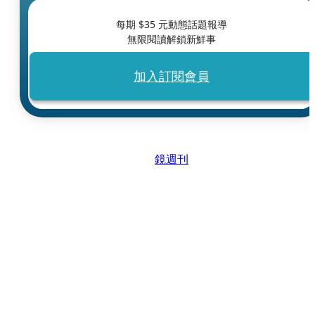
每期 $
35
元動態話題報導
無限閱讀解鎖新鮮事
加入訂閱會員
鏡週刊