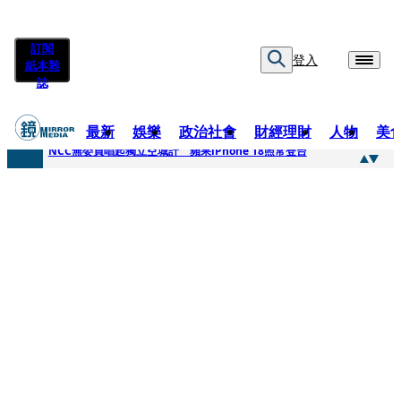
訂閱
登入
紙本雜
誌
最新
娛樂
政治社會
財經理財
人物
美
快訊
NCC無委員唱起獨立空城計 蘋果iPhone 18照常登台
快訊
六強片齊聚桃影 小薰《祖先鬼》回桃影娘家 《長安的荔枝》桃影加映一票難求
快訊
8年磨一劍 陳法拉自編自導《Bloodline》進軍多倫多 柯林法洛姊弟相挺