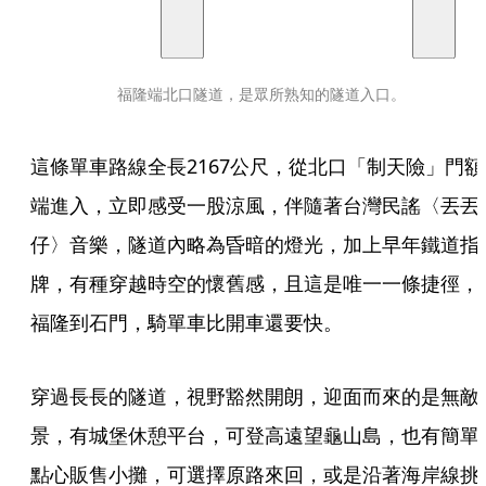
福隆端北口隧道，是眾所熟知的隧道入口。
這條單車路線全長2167公尺，從北口「制天險」門額
端進入，立即感受一股涼風，伴隨著台灣民謠〈丟丟
仔〉音樂，隧道內略為昏暗的燈光，加上早年鐵道指
牌，有種穿越時空的懷舊感，且這是唯一一條捷徑，
福隆到石門，騎單車比開車還要快。
穿過長長的隧道，視野豁然開朗，迎面而來的是無敵
景，有城堡休憩平台，可登高遠望龜山島，也有簡單
點心販售小攤，可選擇原路來回，或是沿著海岸線挑