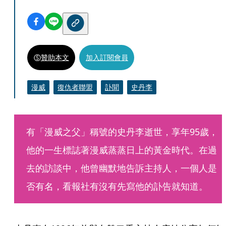
贊助本文
加入訂閱會員
漫威
復仇者聯盟
訃聞
史丹李
有「漫威之父」稱號的史丹李逝世，享年95歲，
他的一生標誌著漫威蒸蒸日上的黃金時代。在過
去的訪談中，他曾幽默地告訴主持人，一個人是
否有名，看報社有沒有先寫他的訃告就知道。