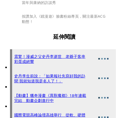
當年與康納的訪談秀
按讚加入《鏡漫遊》臉書粉絲專頁，關注最新ACG
動態！
延伸閱讀
震驚！漫威之父史丹李逝世 老爺子客串
彩蛋成絕響
史丹李生前說：「如果報社先寫好我的訃
聞 我就知道我是名人了！」
【動畫】獵奇漫畫《異獸魔都》18年連載
完結 動畫企劃進行中
國際電競高峰論壇高雄舉行 從軟、硬體