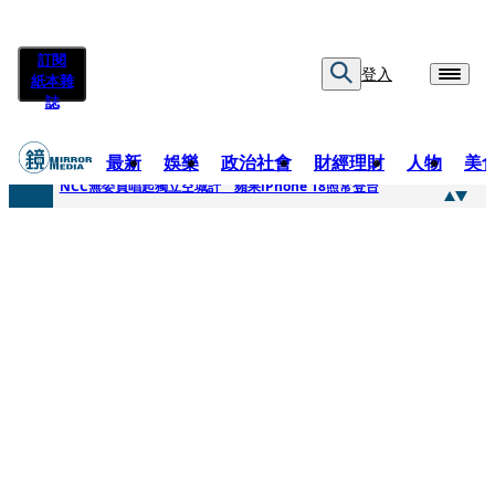
訂閱
登入
紙本雜
誌
最新
娛樂
政治社會
財經理財
人物
美
快訊
NCC無委員唱起獨立空城計 蘋果iPhone 18照常登台
快訊
六強片齊聚桃影 小薰《祖先鬼》回桃影娘家 《長安的荔枝》桃影加映一票難求
快訊
8年磨一劍 陳法拉自編自導《Bloodline》進軍多倫多 柯林法洛姊弟相挺