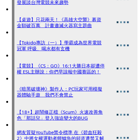
發展談台灣電競未來趨勢
【桌遊】只花兩天！《高雄大空襲》募資
金額破百萬 計畫邀滅火器寫主題曲
【Tokido專訪（一）】學霸成為世界電競
冠軍 呼吸、喝水都有玄機
【電競】《CS：GO》16:1大勝日本卻遭停
權 ESL主辦說：你們早該報中國賽區的！
《暗黑破壞神》製作人：PC玩家可用模擬
器體驗手遊 我們不會禁止
【18+】超鬧修正檔《Scum》火速改善角
色「那話兒」登入強迫變大的BUG
網友質疑YouTube禁令標準 在《碧血狂殺
2》中將女權運動者餵鱷魚的頻道遭禁又解