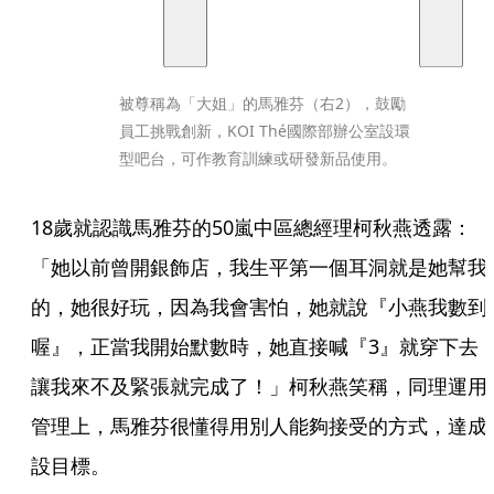
被尊稱為「大姐」的馬雅芬（右2），鼓勵
員工挑戰創新，KOI Thé國際部辦公室設環
型吧台，可作教育訓練或研發新品使用。
18歲就認識馬雅芬的50嵐中區總經理柯秋燕透露：
「她以前曾開銀飾店，我生平第一個耳洞就是她幫我
的，她很好玩，因為我會害怕，她就說『小燕我數到
喔』，正當我開始默數時，她直接喊『3』就穿下去
讓我來不及緊張就完成了！」柯秋燕笑稱，同理運用
管理上，馬雅芬很懂得用別人能夠接受的方式，達成
設目標。