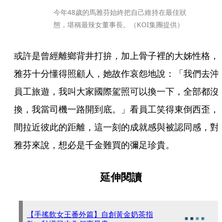
今年48歲的馬雅芬始終把自己維持在最佳狀
態，堪稱最辣女董事長。（KOI集團提供）
或許是曾經離鄉背井打拚，加上骨子裡的大姊性格，
雅芬十分懂得照顧人，她故作哀怨地說：「我們去沖
員工旅遊，我叫大家國際駕照可以換一下，全部都沒
換，我當司機一路開到底。」看員工笑得東倒西歪，
間拉近彼此的距離，這一刻的成就感與被認同感，對
雅芬來說，想必是千金難買的彌足珍貴。
延伸閱讀
【手搖飲女王番外篇】自創黃金奶茶指