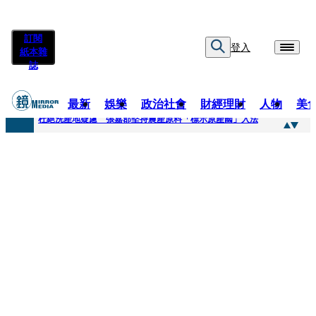
訂閱
登入
紙本雜
誌
最新
娛樂
政治社會
財經理財
人物
美
快訊
杜絕洗產地疑慮 張嘉郡堅持農產原料「標示原產國」入法
快訊
「簽名牆變戰場！」饒河夜市小吃店把簽名塗掉 沈伯洋：舉雙手贊成
快訊
一起往好命路出發1／占星第一品牌 唐綺陽1秒帶入星座世界