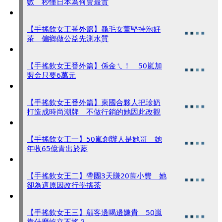
數 秒懂日本為何賣最貴
【手搖飲女王番外篇】龜毛女董堅持泡好
茶 偏鄉做公益先測水質
【手搖飲女王番外篇】係金ㄟ！ 50嵐加
盟金只要6萬元
【手搖飲女王番外篇】柬國合夥人把珍奶
打造成時尚潮牌 不做行銷的她因此改觀
【手搖飲女王一】50嵐創辦人是她哥 她
年收65億青出於藍
【手搖飲女王二】帶團3天賺20萬小費 她
卻為這原因改行學搖茶
【手搖飲女王三】顧客邊喝邊嫌貴 50嵐
靠什麼屹立不搖？