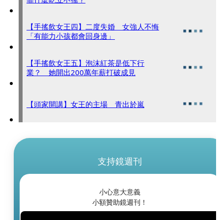
【手搖飲女王四】二度失婚 女強人不悔
「有能力小孩都會回身邊」
【手搖飲女王五】泡沫紅茶是低下行
業？ 她開出200萬年薪打破成見
【頭家開講】女王的主場 青出於嵐
支持鏡週刊
小心意大意義
小額贊助鏡週刊！