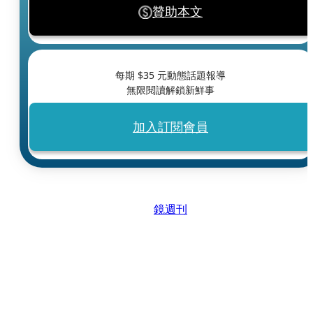
贊助本文
每期 $
35
元動態話題報導
無限閱讀解鎖新鮮事
加入訂閱會員
鏡週刊