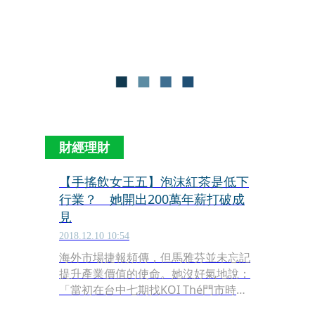
後悔過，只要有能力，小孩最後都會回
到身邊，現在都跟我很好。」怕麻煩別
人，也不願讓家人擔心，幸好一路走來
有貼心閨密陪著她療傷。
財經理財
【手搖飲女王五】泡沫紅茶是低下
行業？ 她開出200萬年薪打破成
見
2018.12.10 10:54
海外市場捷報頻傳，但馬雅芬並未忘記
提升產業價值的使命。她沒好氣地說：
「當初在台中七期找KOI Thé門市時，
仲介還質疑我們做飲料的，租得起這裡