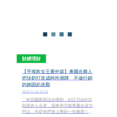
各國售價行情，KOI集團董事長馬雅芬
自創「黃金珍奶指數」，其中日本因珍
珠採冷凍空運保鮮，一杯單價約150元
台幣，價格居東亞之冠。
財經理財
【手搖飲女王番外篇】柬國合夥人
把珍奶打造成時尚潮牌 不做行銷
的她因此改觀
2018.12.10 10:54
「有些國家因法令限制，KOI Thé必須
和當地人合資，我會盡可能尊重合資方
想法，也從他們身上學到一些東西！」