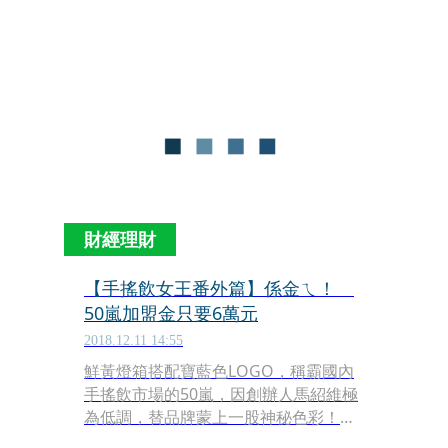
嵐桃竹苗中區董事長馬雅芬的皮膚曬成
古銅色，過去曾夢想當空姐的她，開玩
笑自嘲：「當不成白富美，至少是個高
富帥！」
財經理財
【手搖飲女王番外篇】係金ㄟ！
50嵐加盟金只要6萬元
2018.12.11 14:55
鮮黃燈箱搭配寶藍色LOGO，稱霸國內
手搖飲市場的50嵐，因創辦人馬紹維極
為低調，替品牌蒙上一股神秘色彩！本
刊透過專訪馬紹維的大妹、50嵐桃竹苗