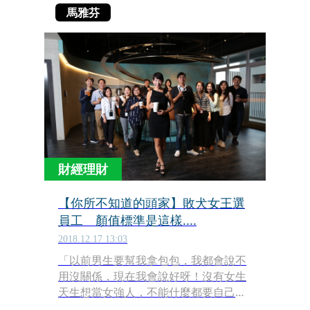
馬雅芬
財經理財
【你所不知道的頭家】敗犬女王選
員工 顏值標準是這樣....
2018.12.17 13:03
「以前男生要幫我拿包包，我都會說不
用沒關係，現在我會說好呀！沒有女生
天生想當女強人，不能什麼都要自己
做。」東南亞的烈日，把KOI集團暨50