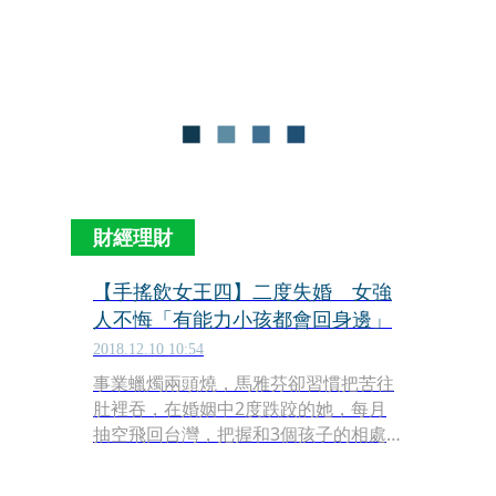
陌生。」但真正接觸泡沫紅茶文化是在
大學聯考後，「那時台南火車站前有很
多泡沫紅茶店，打工時薪才30元，但就
很喜歡煮茶、泡茶。」
財經理財
【手搖飲女王四】二度失婚 女強
人不悔「有能力小孩都會回身邊」
2018.12.10 10:54
事業蠟燭兩頭燒，馬雅芬卻習慣把苦往
肚裡吞，在婚姻中2度跌跤的她，每月
抽空飛回台灣，把握和3個孩子的相處
時光。不輕易在人前示弱的她，深吸了
一口氣說：「走過的任何一步我都沒有