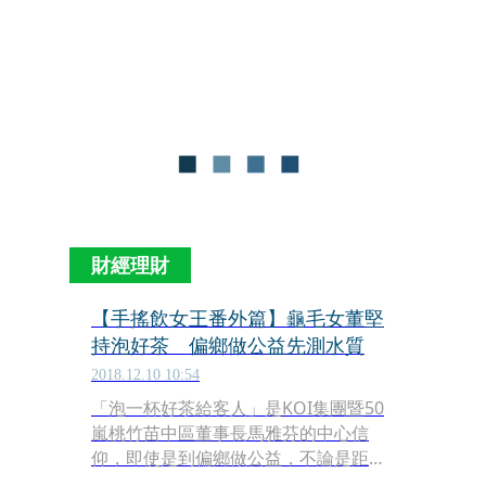
KOI集團暨50嵐桃竹苗中區董事長馬雅
芬坦言，以往品牌從未做過行銷活動，
直到柬埔寨夥伴在開幕時舉辦剪綵儀
式，「剛開始我還不屑，但覺得該給年
輕人嘗試機會，沒想到辦得有模有樣，
聽說排隊人龍一度癱瘓交通，隔天還上
報。」在強強聯手下，KOI Thé成功將
國民飲料珍珠奶茶打造成時尚潮牌，掀
起市場旋風。
財經理財
【手搖飲女王番外篇】龜毛女董堅
持泡好茶 偏鄉做公益先測水質
2018.12.10 10:54
「泡一杯好茶給客人」是KOI集團暨50
嵐桃竹苗中區董事長馬雅芬的中心信
仰，即使是到偏鄉做公益，不論是距離
市區車程二三小時的南投縣信義鄉、新