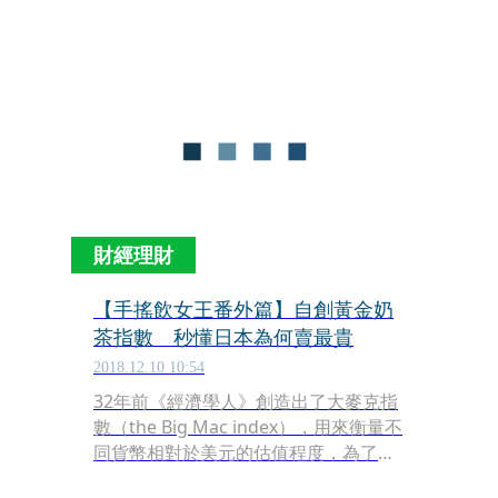
的店面嗎？」她坦言，至今泡沫紅茶還
常被覺得是較低下的行業，「很多父母
會讓小孩到飲料店，純粹就是打工，等
他們大學畢業一定會找其他工作，我想
改變這一切。」
財經理財
【手搖飲女王番外篇】自創黃金奶
茶指數 秒懂日本為何賣最貴
2018.12.10 10:54
32年前《經濟學人》創造出了大麥克指
數（the Big Mac index），用來衡量不
同貨幣相對於美元的估值程度，為了讓
外國人更了解台灣國民飲料珍珠奶茶的