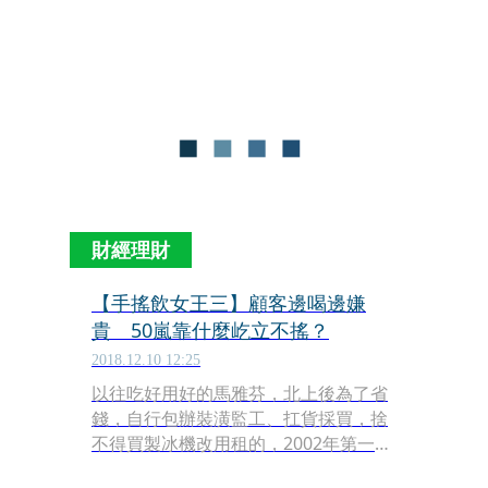
財經理財
【手搖飲女王三】顧客邊喝邊嫌
貴 50嵐靠什麼屹立不搖？
2018.12.10 12:25
以往吃好用好的馬雅芬，北上後為了省
錢，自行包辦裝潢監工、扛貨採買，捨
不得買製冰機改用租的，2002年第一家
健行門市只花60萬元搞定，全身上下最