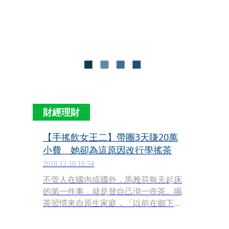
財經理財
【手搖飲女王二】帶團3天賺20萬
小費 她卻為這原因改行學搖茶
2018.12.10 10:54
不管人在國內或國外，馬雅芬每天起床
的第一件事，就是替自己沏一壺茶。喝
茶習慣來自原生家庭，「以前在鄉下，
白天父母工作完，都會去左右鄰居家泡
茶，小孩也在旁邊喝，我從小就對茶不