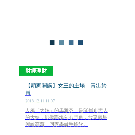
中區董事長馬雅芬，一窺品牌成功祕
訣，其中最叫人驚訝的是，身為全台灣
最賺錢的手搖飲品牌，加盟金竟然只收
6萬元。
財經理財
【頭家開講】女王的主場 青出於
嵐
2018.12.11 11:07
人稱「大姊」的馬雅芬，是50嵐創辦人
的大妹，厭倦職場勾心鬥角，放棄麗星
郵輪高薪，回家學做手搖飲。