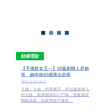
值錢的BMW愛車，偏偏在開店第一個月
就被偷，「歹徒打來勒索，我匯5萬
元，對方還是沒還車，我用保險理賠金
買了輛貨車，才比較務實開始送貨。」
財經理財
【手搖飲女王一】50嵐創辦人是她
哥 她年收65億青出於藍
2018.12.10 10:55
人稱「大姊」的馬雅芬，是50嵐創辦人
的大妹，厭倦職場勾心鬥角，放棄麗星
郵輪高薪，回家學做手搖飲。