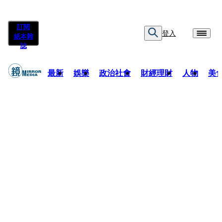
訂閱
登入
紙本雜
誌
最新
娛樂
政治社會
財經理財
人物
美