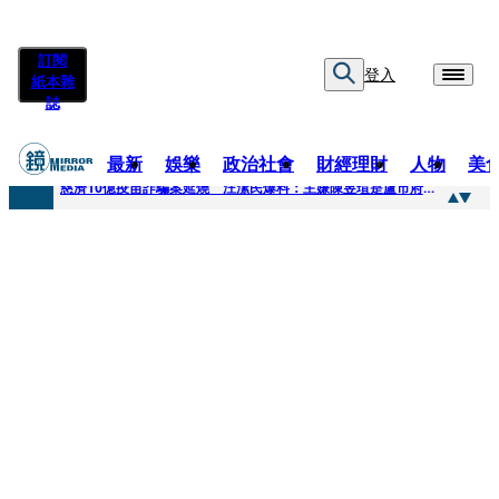
訂閱
登入
紙本雜
誌
最新
娛樂
政治社會
財經理財
人物
美
快訊
慈濟10億疫苗詐騙案延燒 汪潔民爆料：主嫌陳昱瑄是盧市府法律顧問
快訊
桃園平鎮凶殺命案！85歲婦倒臥血泊慘死 丈夫遭帶回偵訊
快訊
拖吊車載運轎車突鬆脫滑落 後方車輛全嚇壞