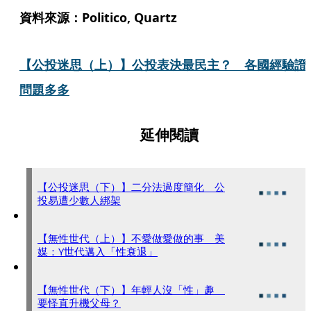
資料來源：Politico, Quartz
【公投迷思（上）】公投表決最民主？　各國經驗證
問題多多
延伸閱讀
【公投迷思（下）】二分法過度簡化 公
投易遭少數人綁架
【無性世代（上）】不愛做愛做的事 美
媒：Y世代邁入「性衰退」
【無性世代（下）】年輕人沒「性」趣
要怪直升機父母？