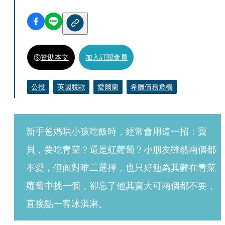
贊助本文
加入訂閱會員
公投
英國脫歐
愛爾蘭
希臘債務危機
新手爸媽哄小孩吃飯時，經常會用這一招：寶
貝，要吃青菜？還是紅蘿蔔？小朋友雖然兩個都
不愛，但面對唯二選擇，也只好勉為其難在青菜
蘿蔔中挑一個，卻忘了他其實大可兩個都不要，
直接點一客冰淇淋。  