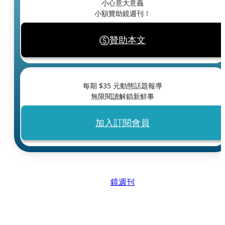
小心意大意義
小額贊助鏡週刊！
贊助本文
每期 $
35
元動態話題報導
無限閱讀解鎖新鮮事
加入訂閱會員
鏡週刊