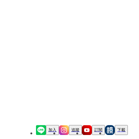
加入
追蹤
訂閱
下載