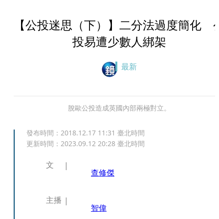
【公投迷思（下）】二分法過度簡化 
投易遭少數人綁架
最新
脫歐公投造成英國內部兩極對立。
發布時間：
2018.12.17 11:31
臺北時間
更新時間：
2023.09.12 20:28
臺北時間
文
查修傑
主播
智偉