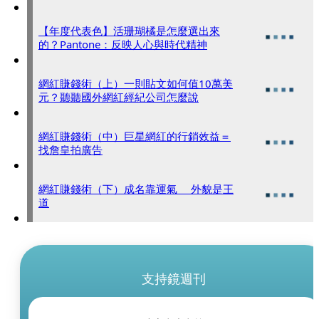
【年度代表色】活珊瑚橘是怎麼選出來
的？Pantone：反映人心與時代精神
網紅賺錢術（上）一則貼文如何值10萬美
元？聽聽國外網紅經紀公司怎麼說
網紅賺錢術（中）巨星網紅的行銷效益＝
找詹皇拍廣告
網紅賺錢術（下）成名靠運氣 外貌是王
道
支持鏡週刊