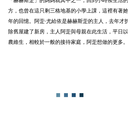
「赫赫斯萣」的媽媽就其中之一，回到小時候生活的
方，也曾在這只剩三格地基的小學上課，這裡有著她
年的回憶。阿萣·尤給依是赫赫斯萣的主人，去年才拆
除舊屋建了新房，主人阿萣與母親在此生活，平日以
農維生，相較於一般的接待家庭，阿萣想做的更多。