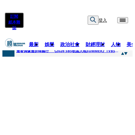
訂閱
登入
紙本雜
誌
最新
娛樂
政治社會
財經理財
人物
美
快訊
邊看偶像邊拚韓國行 《2026 SBS歌謠大戰SUMMER》TVBS直播祭追星福利
快訊
代誌大條火急跳船？ 宏碁派任李文詳接掌兆基屋管2天就喊撤出！
快訊
一句「請回去坐好」 特教生持斷掃把戳女代課老師眼睛大失血近失明