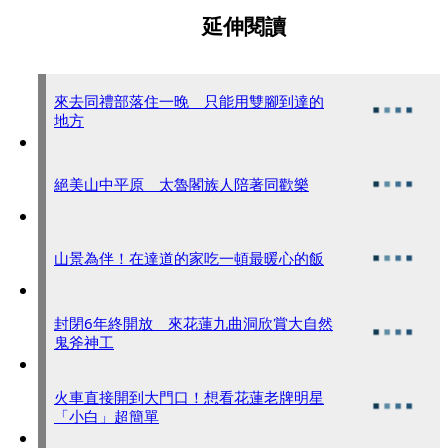
延伸閱讀
來去同禮部落住一晚 只能用雙腳到達的
地方
絕美山中平原 太魯閣族人陪著同歡樂
山景為伴！在達道的家吃一頓最暖心的飯
封閉6年終開放 來花蓮九曲洞欣賞大自然
鬼斧神工
火車直接開到大門口！想看花蓮老牌明星
「小白」超簡單