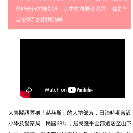
只能步行才能到達，山中的視野及流雲，都是辛
苦後得到的甜蜜滋味。
太魯閣語舊稱「赫赫斯」的大禮部落，日治時期曾設
小學及警察局，民國68年，居民幾乎全部遷居至山下