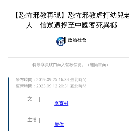
【恐怖邪教再現】恐怖邪教虐打幼兒老
人 信眾遭拐至中國客死異鄉
政治社會
特勤隊員破門而入營救信徒。（翻攝畫面）
發布時間：
2019.09.25 16:34
臺北時間
更新時間：
2023.09.12 20:31
臺北時間
文
李育材
主播
智偉