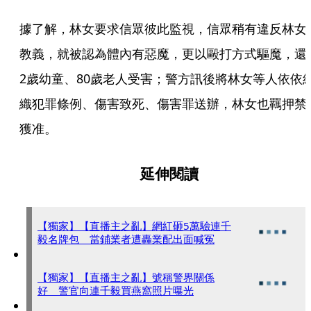
據了解，林女要求信眾彼此監視，信眾稍有違反林女
教義，就被認為體內有惡魔，更以毆打方式驅魔，還
2歲幼童、80歲老人受害；警方訊後將林女等人依依
織犯罪條例、傷害致死、傷害罪送辦，林女也羈押禁
獲准。
延伸閱讀
【獨家】【直播主之亂】網紅砸5萬驗連千
毅名牌包 當鋪業者遭轟業配出面喊冤
【獨家】【直播主之亂】號稱警界關係
好 警官向連千毅買燕窩照片曝光