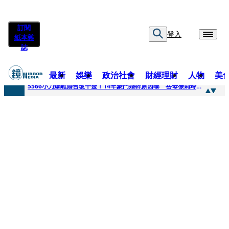
訂閱
登入
紙本雜
誌
最新
娛樂
政治社會
財經理財
人物
美
快訊
5566小刀爆離婚台玻千金！14年豪門婚碎原因曝 岳母徐莉玲風暴意外揭家族祕辛
快訊
徐莉玲喪子劇變／徐莉玲「巨大哀傷足不出戶」 解密長子身世
快訊
醫美偷拍案無影像網紅律師仍喊提告 學者：須具備侵權要件