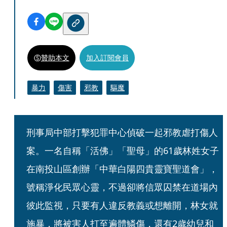
贊助本文
加入訂閱會員
暴力
傷害
邪教
驅魔
刑事局中部打擊犯罪中心偵破一起邪教虐打傷人
案。一名自稱「活佛」「聖母」的61歲林姓女子
在南投山區創辦「中華白陽四貴靈寶聖道會」，
號稱淨化民眾心靈，不過卻將信眾囚禁在道場內
彼此監視，只要有人違反教義或想離開，林女就
施暴，將被害人打至遍體鱗傷，還有2歲幼兒和