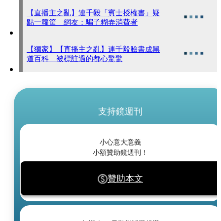
【直播主之亂】連千毅「賓士授權書」疑
點一籮筐 網友：騙子糊弄消費者
【獨家】【直播主之亂】連千毅臉書成黑
道百科 被標註過的都心驚驚
支持鏡週刊
小心意大意義
小額贊助鏡週刊！
贊助本文