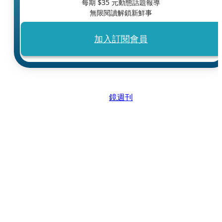
每期 $
35
元動態話題報導
無限閱讀解鎖新鮮事
加入訂閱會員
鏡週刊