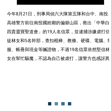
今年8月21日，刑事局偵六大隊第五隊和台中、南投
高雄警方前往南投國姓鄉的偏僻山區，救出「中華白
四貴靈寶聖道會」的19人名信眾，並逮捕涉嫌虐打信
徒林女和5名幹部，查扣棍棒、教條、硬碟、電腦、
服、帳冊與現金等贓證物，不過19名信眾依然堅信林
女在幫忙驅魔，不認為自己被虐打，讓警方也感訝異