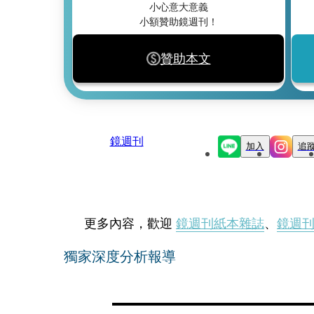
小心意大意義
小額贊助鏡週刊！
贊助本文
鏡週刊
加入
追
更多內容，歡迎
鏡週刊紙本雜誌
、
鏡週
獨家深度分析報導