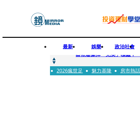
最新
娛樂
政治社會
快訊
蔡依珊撕掉「完美」標籤！
2026瘋世足
快訊
魅力基隆
房市熱
超模米蘭達離婚奧蘭多布魯1
快訊
酒駕加毒駕危險上路 北市大