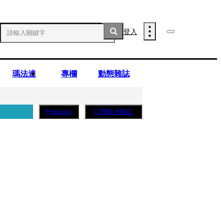
登入
瑪法達
專欄
動態雜誌
訂閱紙本雜誌
Podcasts