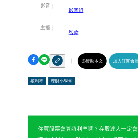
影音
影音組
主播
智偉
贊助本文
加入訂閱會
殖利率
理財小學堂
你買股票會算殖利率嗎？存股達人一定會