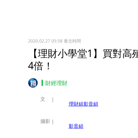
2020.02.27 05:58
臺北時間
【理財小學堂1】買對高
4倍！
財經理財
文
理財組
影音組
攝影
影音組