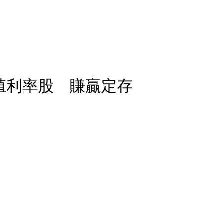
殖利率股 賺贏定存