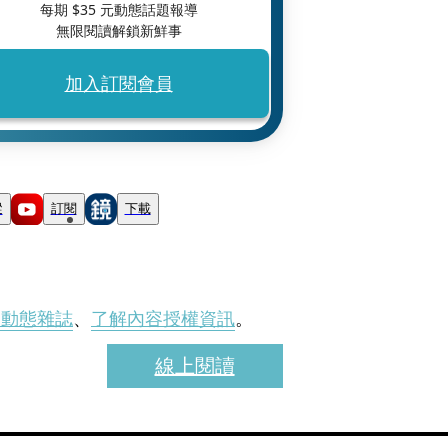
每期 $
35
元動態話題報導
無限閱讀解鎖新鮮事
加入訂閱會員
蹤
訂閱
下載
刊動態雜誌
、
了解內容授權資訊
。
線上閱讀