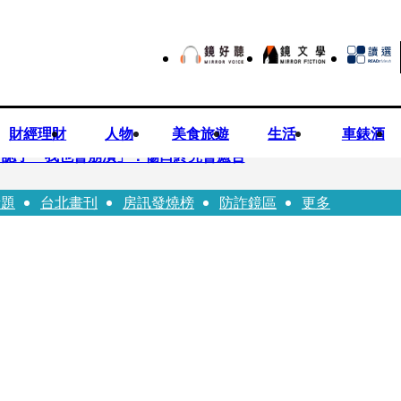
財經理財
人物
美食旅遊
生活
車錶酒
 認了「我也會崩潰」：傷口終究會癒合
話題
台北畫刊
房訊發燒榜
防詐鏡區
更多
3年！ 罕談前夫「像哥哥一樣」曝相處模式
安警一週連破2起「雙駕」