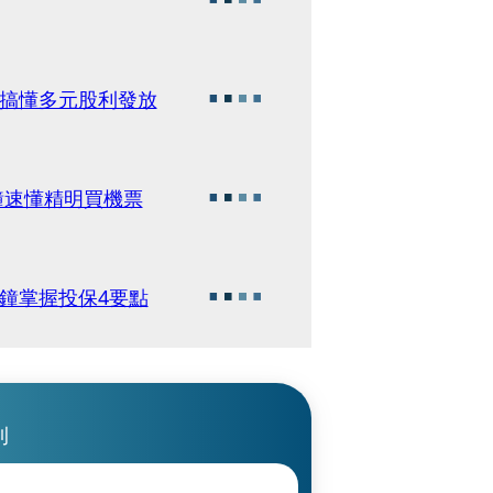
鐘搞懂多元股利發放
】團體湊票旅費省半 1分鐘速懂精明買機票
鐘掌握投保4要點
刊