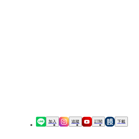
加入
追蹤
訂閱
下載