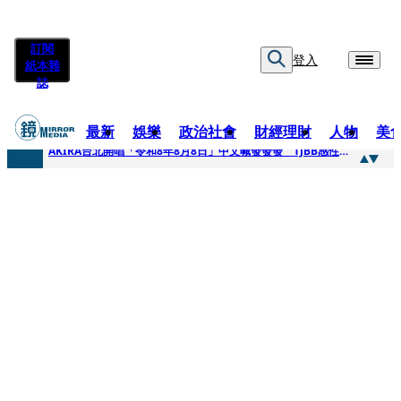
訂閱
登入
紙本雜
誌
最新
娛樂
政治社會
財經理財
人物
美
快訊
AKIRA台北開唱「令和8年8月8日」中文喊發發發 TJBB感性喊「謝謝AKIRA桑」
快訊
台灣新冠期間沒疫苗可打？ 律師列3款嗆：陳時中唯一擋的叫科興
快訊
沉寂12年…鐵肺歌后遇人生低谷 「遭親弟賞巴掌、父親出軌自己閨密」辛酸人生曝光