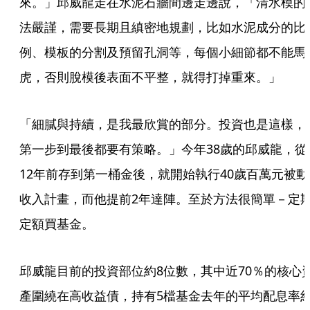
來。」邱威龍走在水泥石牆間邊走邊說，「清水模的
法嚴謹，需要長期且縝密地規劃，比如水泥成分的比
例、模板的分割及預留孔洞等，每個小細節都不能馬
虎，否則脫模後表面不平整，就得打掉重來。」
「細膩與持續，是我最欣賞的部分。投資也是這樣，
第一步到最後都要有策略。」今年38歲的邱威龍，從
12年前存到第一桶金後，就開始執行40歲百萬元被動
收入計畫，而他提前2年達陣。至於方法很簡單－定
定額買基金。
邱威龍目前的投資部位約8位數，其中近70％的核心
產圍繞在高收益債，持有5檔基金去年的平均配息率