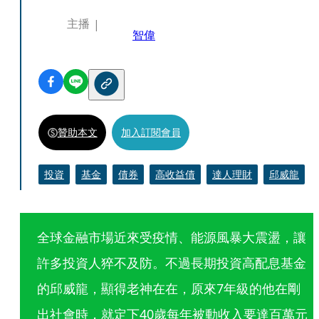
主播
智偉
贊助本文
加入訂閱會員
投資
基金
債券
高收益債
達人理財
邱威龍
全球金融市場近來受疫情、能源風暴大震盪，讓
許多投資人猝不及防。不過長期投資高配息基金
的邱威龍，顯得老神在在，原來7年級的他在剛
出社會時，就定下40歲每年被動收入要達百萬元