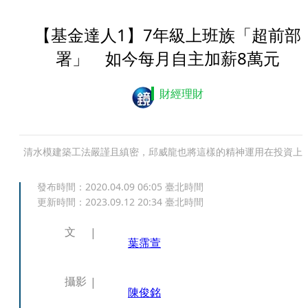
【基金達人1】7年級上班族「超前部
署」 如今每月自主加薪8萬元
財經理財
清水模建築工法嚴謹且縝密，邱威龍也將這樣的精神運用在投資上
發布時間：
2020.04.09 06:05
臺北時間
更新時間：
2023.09.12 20:34
臺北時間
文
葉霈萱
攝影
陳俊銘