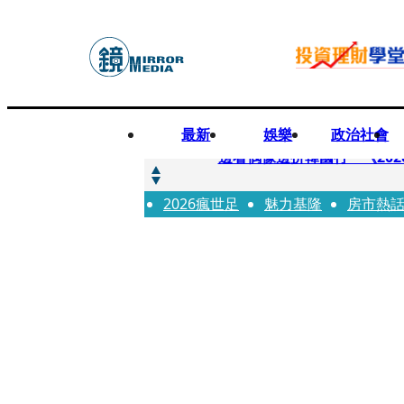
最新
娛樂
政治社會
快訊
邊看偶像邊拚韓國行 《2026
2026瘋世足
快訊
魅力基隆
房市熱
代誌大條火急跳船？ 宏碁派
快訊
一句「請回去坐好」 特教生