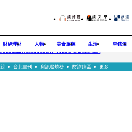
財經理財
人物
美食旅遊
生活
車錶酒
 SBS歌謠大戰SUMMER》TVBS直播祭追星福利
話題
台北畫刊
房訊發燒榜
防詐鏡區
更多
任李文詳接掌兆基屋管2天就喊撤出！
持斷掃把戳女代課老師眼睛大失血近失明