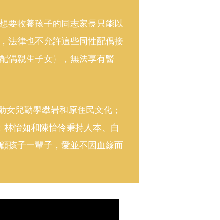
想要收養孩子的同志家長只能以
，法律也不允許這些同性配偶接
配偶親生子女），無法享有醫
為好動女兒勤學攀岩和原住民文化；
；林怡如和陳怡伶秉持人本、自
顧孩子一輩子，愛並不因血緣而