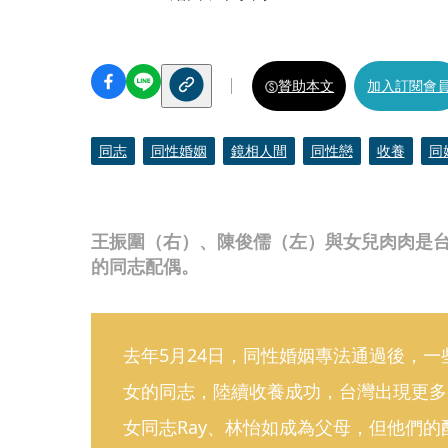
贊助本文
加入訂閱會
同志
同性婚姻
鏡相人間
同性戀
收養
同
王振圍（右）、陳俊儒（左）與女兒肉肉是
的同志配偶。
去年5月24日，同性婚姻專法通過後，
女的同志，陸續收養成功，台灣出現更多
女同志Ray、林怡如成為父母，但他們