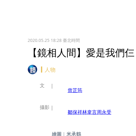
2020.05.25 18:28
臺北時間
【鏡相人間】愛是我們仨
人物
文
曾芷筠
攝影
鄒保祥
林韋言
周永受
繪圖︱米承鶴