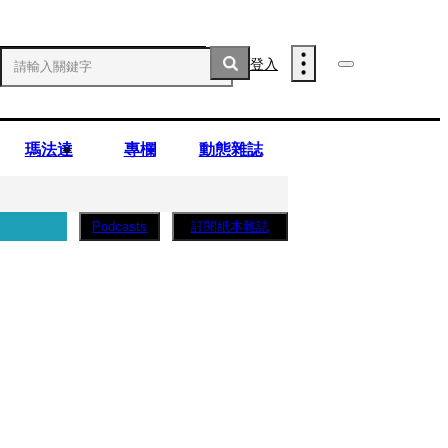
登入
瑪法達
專欄
動態雜誌
訂閱紙本雜誌
Podcasts