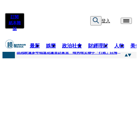
訂閱
登入
紙本雜
誌
最新
娛樂
政治社會
財經理財
人物
美
快訊
品冠睽違多年唱進花蓮首訪富里 晴男晴女聯手「打敗」白海豚颱風
快訊
【台中戰局特輯】何欣純支持度暴增 藍營民調老劇本急救援
快訊
natori再訪台北人氣爆棚 〈Overdose〉一響全場尖叫「I Love You Taipei」