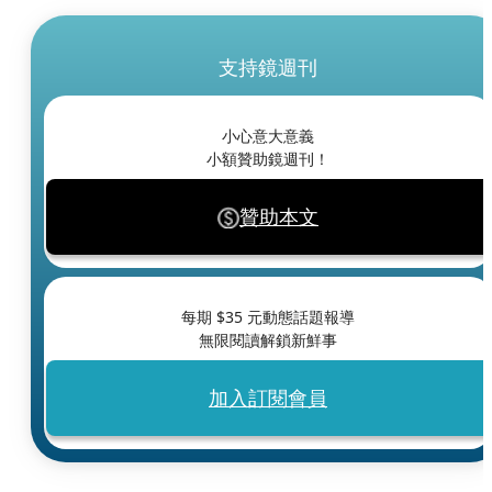
支持鏡週刊
小心意大意義
小額贊助鏡週刊！
贊助本文
每期 $
35
元動態話題報導
無限閱讀解鎖新鮮事
加入訂閱會員