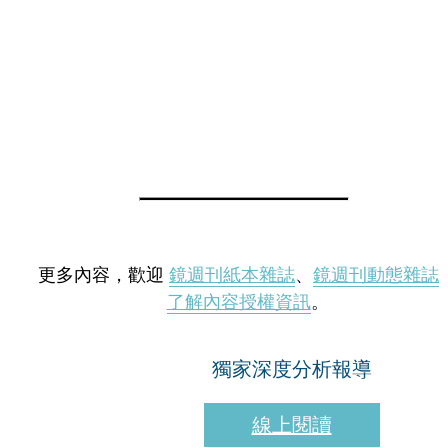
更多內容，歡迎
鏡週刊紙本雜誌
、
鏡週刊動態雜誌
了解內容授權資訊
。
獨家深度分析報導
線上閱讀