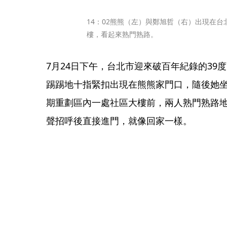
14：02熊熊（左）與鄭旭哲（右）出現在
樓，看起來熟門熟路。
7月24日下午，台北市迎來破百年紀錄的39
踢踢地十指緊扣出現在熊熊家門口，隨後她
期重劃區內一處社區大樓前，兩人熟門熟路
聲招呼後直接進門，就像回家一樣。