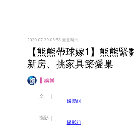
2020.07.29 05:58
臺北時間
【熊熊帶球嫁1】熊熊緊
新房、挑家具築愛巢
娛樂
文
娛樂組
攝影
攝影組