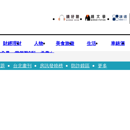
財經理財
人物
美食旅遊
生活
車錶酒
安警一週連破2起「雙駕」
話題
台北畫刊
房訊發燒榜
防詐鏡區
更多
夏浦洋組「神隊友」 邱以太、林亭莉熱血狂奔殺青淚崩
子告白「爸爸I LOVE YOU」 驚喜林志玲同步曝光父親節「披