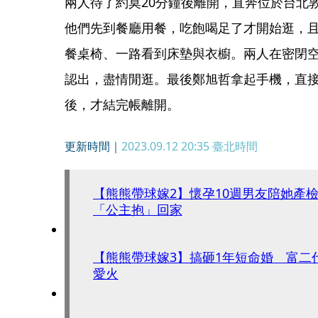
兩人待了約莫20分鐘後離開，直奔位於台北敦
他們先到餐廳用餐，吃飽喝足了才開始逛，
餐桌椅、一路看到床墊與衣櫥。兩人在密閉
認出，盡情閒逛。最後鄭旭哲拿起手機，直
後，才結完帳離開。
更新時間｜
2023.09.12 20:35
臺北時間
【熊熊帶球嫁2】懷孕10週男友陪她產
「公主抱」回家
【熊熊帶球嫁3】搞砸1年短命婚 富二
愛火