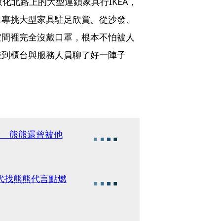
化北路上的大型連鎖家具行IKEA，
且專挑大型家具駐足欣賞。從沙發、
空間裡完全沒戴口罩，根本不怕被人
接到櫃台與服務人員聊了好一陣子
檢 熊熊還曾被他
代找熊熊代言點燃