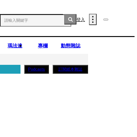
登入
瑪法達
專欄
動態雜誌
訂閱紙本雜誌
Podcasts
薩蛋糕」