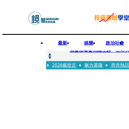
最新
娛樂
政治社會
快訊
酒駕加毒駕危險上路 北市大
2026瘋世足
快訊
魅力基隆
房市熱
Ozone黃文廷、FEniX
快訊
AKIRA台北唱到一半突收兒