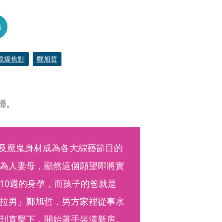
員
鏡爆焦點
鄭旭哲
婦。
蛋及魔鬼身材成為各大綜藝節目的
為人妻母，顯然這個願望即將實
10週的身孕，而孩子的爸就是
拉男」鄭旭哲，男方家裡從事水
刊直擊下，開始著手裝潢新房。