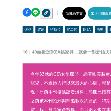
贊助本文
加入訂閱會
懷孕
買房
特斯拉
富二代
IKEA
熊熊
16：40而後逛IKEA挑家具，就像一對新婚夫
今年33歲的G奶女星熊熊，憑著甜美臉
寵兒，不過她入行以來最大的心願，就是
現！日前本刊接獲讀者爆料，熊熊已懷有
之前被本刊拍到與熊熊數次約會的「特斯
電工程，算是家產豐厚，而且兩人也在本