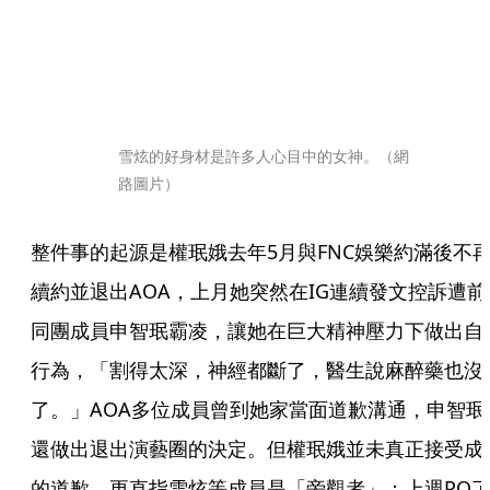
雪炫的好身材是許多人心目中的女神。（網
路圖片）
整件事的起源是權珉娥去年5月與FNC娛樂約滿後不
續約並退出AOA，上月她突然在IG連續發文控訴遭前
同團成員申智珉霸凌，讓她在巨大精神壓力下做出自
行為，「割得太深，神經都斷了，醫生說麻醉藥也沒
了。」AOA多位成員曾到她家當面道歉溝通，申智珉
還做出退出演藝圈的決定。但權珉娥並未真正接受成
的道歉，更直指雪炫等成員是「旁觀者」；上週PO