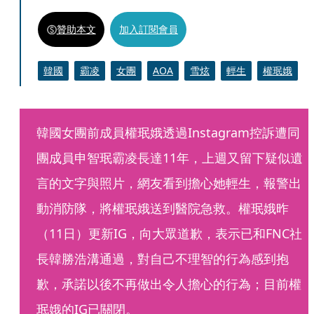
贊助本文
加入訂閱會員
韓國
霸凌
女團
AOA
雪炫
輕生
權珉娥
韓國女團前成員權珉娥透過Instagram控訴遭同
團成員申智珉霸凌長達11年，上週又留下疑似遺
言的文字與照片，網友看到擔心她輕生，報警出
動消防隊，將權珉娥送到醫院急救。權珉娥昨
（11日）更新IG，向大眾道歉，表示已和FNC社
長韓勝浩溝通過，對自己不理智的行為感到抱
歉，承諾以後不再做出令人擔心的行為；目前權
珉娥的IG已關閉。