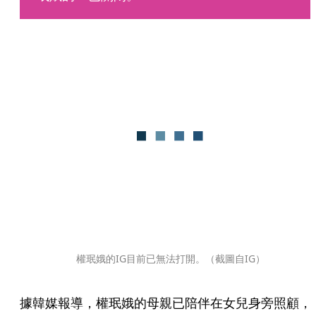
權珉娥的IG目前已無法打開。（截圖自IG）
據韓媒報導，權珉娥的母親已陪伴在女兒身旁照顧，