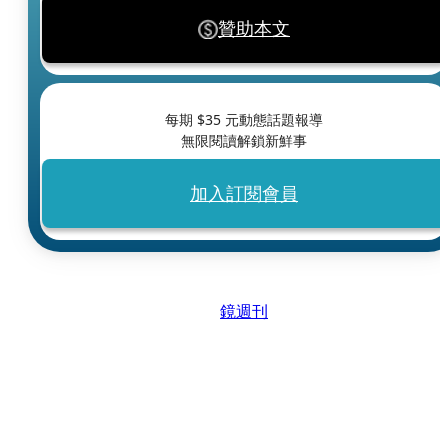
贊助本文
每期 $
35
元動態話題報導
無限閱讀解鎖新鮮事
加入訂閱會員
鏡週刊