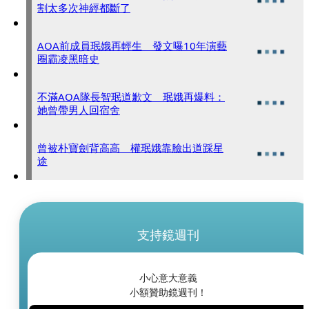
割太多次神經都斷了
AOA前成員珉娥再輕生 發文曝10年演藝
圈霸凌黑暗史
不滿AOA隊長智珉道歉文 珉娥再爆料：
她曾帶男人回宿舍
曾被朴寶劍背高高 權珉娥靠臉出道踩星
途
支持鏡週刊
小心意大意義
小額贊助鏡週刊！