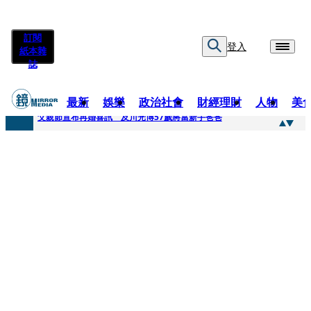
訂閱
登入
紙本雜
誌
最新
娛樂
政治社會
財經理財
人物
美
快訊
父親節宣布再婚喜訊 及川光博57歲將當新手爸爸
快訊
改姓斷開阿湯哥！20歲舒莉首登台「1人分飾4角」 觀眾驚艷：錯怪星二代了
快訊
「愛露奶」私訊流出！小24歲女友爆當小三「大鬧病房氣孕婦」 姜厚任不忍回應了