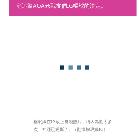
消追蹤AOA老戰友們IG帳號的決定。
權珉娥在IG放上自殘照片，稱因為割太多
次，神經已經斷了。（翻攝權珉娥IG）