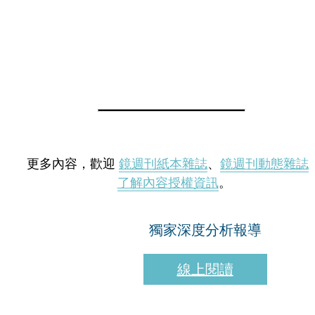
更多內容，歡迎
鏡週刊紙本雜誌
、
鏡週刊動態雜誌
了解內容授權資訊
。
獨家深度分析報導
線上閱讀