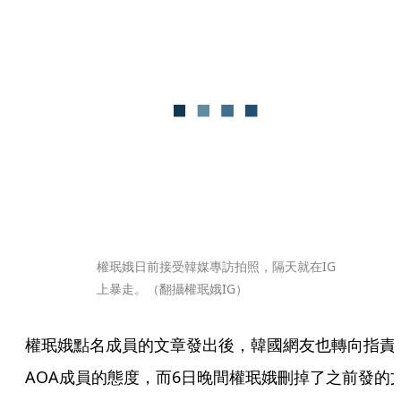
權珉娥日前接受韓媒專訪拍照，隔天就在IG
上暴走。（翻攝權珉娥IG）
權珉娥點名成員的文章發出後，韓國網友也轉向指責
AOA成員的態度，而6日晚間權珉娥刪掉了之前發的