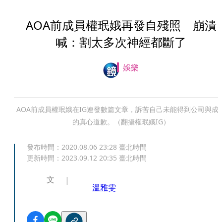
AOA前成員權珉娥再發自殘照 崩潰
喊：割太多次神經都斷了
娛樂
AOA前成員權珉娥在IG連發數篇文章，訴苦自己未能得到公司與成
的真心道歉。（翻攝權珉娥IG）
發布時間：
2020.08.06 23:28
臺北時間
更新時間：
2023.09.12 20:35
臺北時間
文
溫雅雯