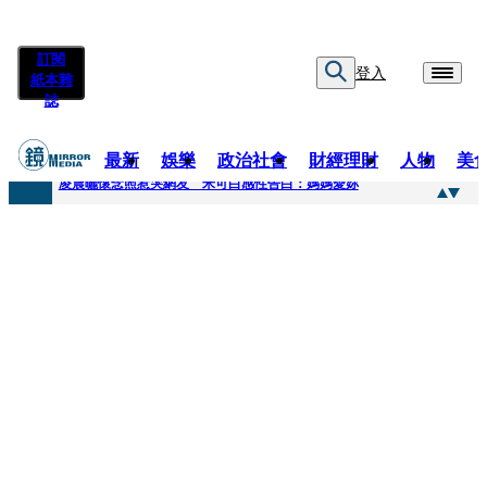
訂閱
登入
紙本雜
誌
最新
娛樂
政治社會
財經理財
人物
美
快訊
凌晨曬懷念照惹哭網友 米可白感性告白：媽媽愛妳
快訊
酸民質疑民進黨「是不是有她裸照？」 黃智賢3點回嗆獲網友讚爆
快訊
姜厚任「老牛找到嫩草」再談小24歲女友 揭七世情緣駁拐坑、暈船破財