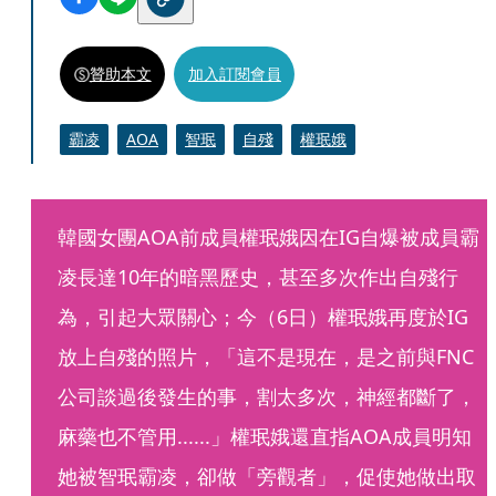
贊助本文
加入訂閱會員
霸凌
AOA
智珉
自殘
權珉娥
韓國女團AOA前成員權珉娥因在IG自爆被成員霸
凌長達10年的暗黑歷史，甚至多次作出自殘行
為，引起大眾關心；今（6日）權珉娥再度於IG
放上自殘的照片，「這不是現在，是之前與FNC
公司談過後發生的事，割太多次，神經都斷了，
麻藥也不管用......」權珉娥還直指AOA成員明知
她被智珉霸凌，卻做「旁觀者」，促使她做出取