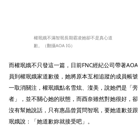
權珉娥不滿智珉長期霸凌她卻不是真心道
歉。（翻攝AOA IG）
而權珉娥不只發這一篇，日前FNC經紀公司帶著AOA
員到權珉娥家道歉後，她將原本互相追蹤的成員帳號
一取消關注，權珉娥點名雪炫、澯美，說她們是「旁
者」，並不關心她的狀態，而酉奈雖然對她很好，卻
沒有幫她說話，只有惠晶曾質問智珉，要她道歉並跟
珉娥說：「她道歉妳就接受吧」。