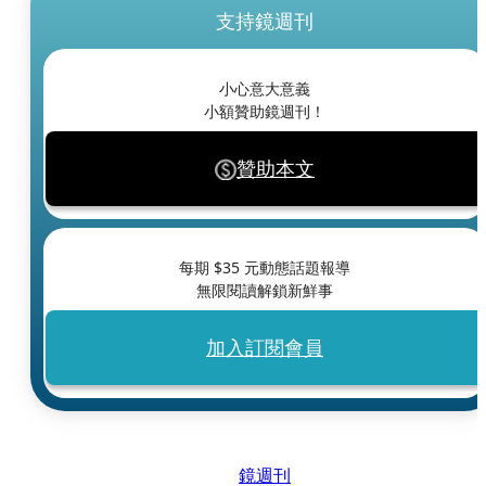
支持鏡週刊
小心意大意義
小額贊助鏡週刊！
贊助本文
每期 $
35
元動態話題報導
無限閱讀解鎖新鮮事
加入訂閱會員
鏡週刊