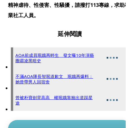
精神虐待、性侵害、性騷擾，請撥打113專線，求助
業社工人員。
延伸閱讀
AOA前成員珉娥再輕生 發文曝10年演藝
圈霸凌黑暗史
不滿AOA隊長智珉道歉文 珉娥再爆料：
她曾帶男人回宿舍
曾被朴寶劍背高高 權珉娥靠臉出道踩星
途