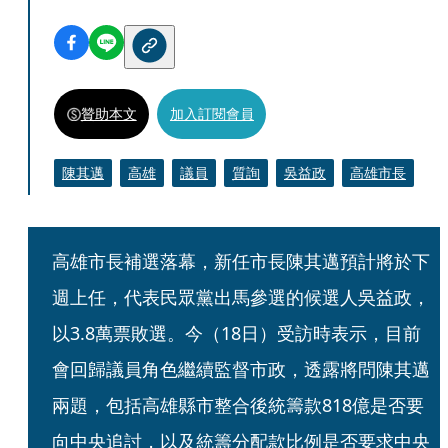
贊助本文
加入訂閱會員
陳其邁
高雄
議員
質詢
吳益政
高雄市長
高雄市長補選落幕，新任市長陳其邁預計將於下
週上任，代表民眾黨出馬參選的候選人吳益政，
以3.8萬票敗選。今（18日）受訪時表示，目前
會回歸議員角色繼續監督市政，透露將問陳其邁
兩題，包括高雄縣市整合後統籌款818億是否要
向中央追討，以及統籌分配款比例是否要求中央