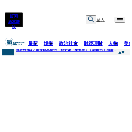
訂閱
登入
紙本雜
誌
最新
娛樂
政治社會
財經理財
人物
美
快訊
都更停擺3／營造成本翻倍 都更爆「棄嬰潮」：老屋拆了卻蓋不下去
快訊
SWAROVSKI把愛繫成一個蝴蝶結 七夕推出大中華區特別款
快訊
車內強吻女藝人「知名經紀人身分曝光」 硬辯「又沒伸舌頭」！法官判決書罕見批噁心