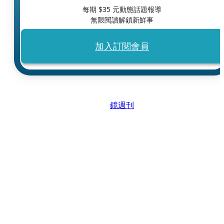
每期 $
35
元動態話題報導
無限閱讀解鎖新鮮事
加入訂閱會員
鏡週刊