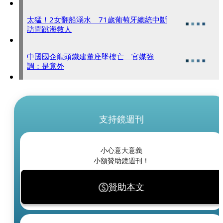
太猛！2女翻船溺水 71歲葡萄牙總統中斷
訪問跳海救人
中國國企龍頭鐵建董座墜樓亡 官媒強
調：是意外
支持鏡週刊
小心意大意義
小額贊助鏡週刊！
贊助本文