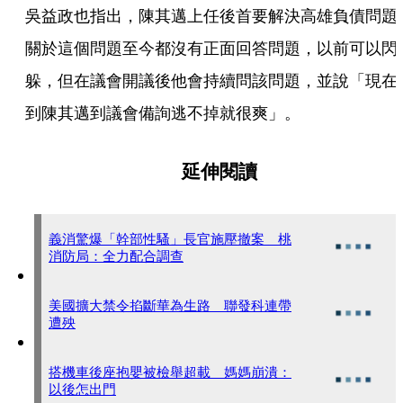
吳益政也指出，陳其邁上任後首要解決高雄負債問題
關於這個問題至今都沒有正面回答問題，以前可以閃
躲，但在議會開議後他會持續問該問題，並說「現在
到陳其邁到議會備詢逃不掉就很爽」。
延伸閱讀
義消驚爆「幹部性騷」長官施壓撤案 桃
消防局：全力配合調查
美國擴大禁令掐斷華為生路 聯發科連帶
遭殃
搭機車後座抱嬰被檢舉超載 媽媽崩潰：
以後怎出門